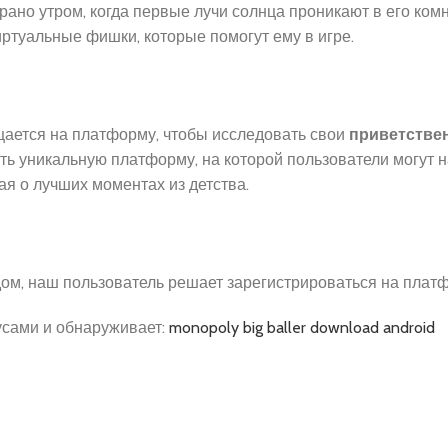
рано утром, когда первые лучи солнца проникают в его ком
ртуальные фишки, которые помогут ему в игре.
щается на платформу, чтобы исследовать свои
приветстве
дать уникальную платформу, на которой пользователи могут 
ая о лучших моментах из детства.
ндом, наш пользователь решает зарегистрироваться на плат
нусами и обнаруживает:
monopoly big baller download android