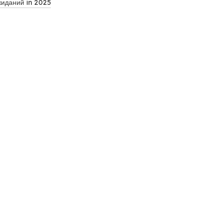
иданий in 2025