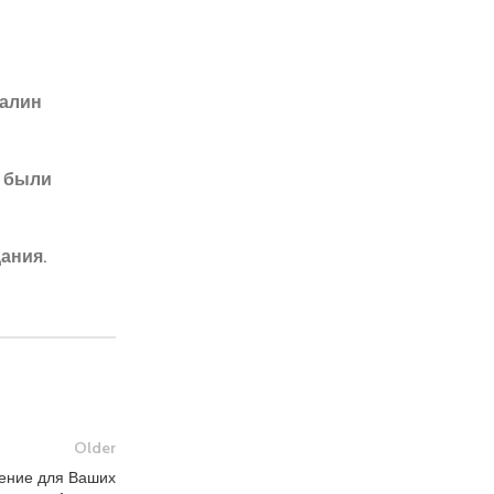
налин
е были
ания.
Older
шение для Ваших