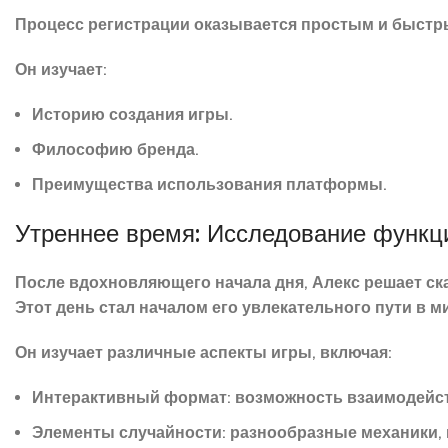
Процесс регистрации оказывается простым и быстр
Он изучает:
Историю создания игры.
Философию бренда.
Преимущества использования платформы.
Утреннее время: Исследование функц
После вдохновляющего начала дня, Алекс решает скач
Этот день стал началом его увлекательного пути в м
Он изучает различные аспекты игры, включая:
Интерактивный формат:
возможность взаимодейст
Элементы случайности:
разнообразные механики, 