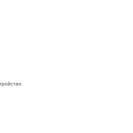
тройство.