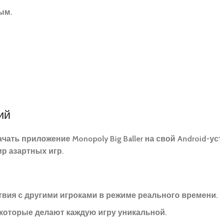
ым.
ий
ать приложение Monopoly Big Baller на свой Android-ус
ир азартных игр.
вия с другими игроками в режиме реального времени.
которые делают каждую игру уникальной.