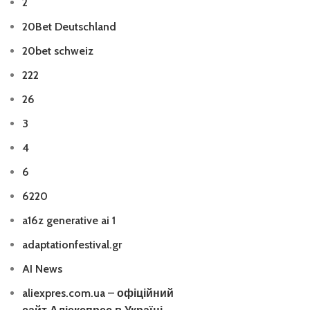
2
20Bet Deutschland
20bet schweiz
222
26
3
4
6
6220
a16z generative ai 1
adaptationfestival.gr
AI News
aliexpres.com.ua – офіційний