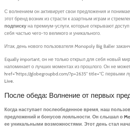
С волнением он активирует свои предложения и понимает, 
этот бренд возник из страсти к азартным играм и стремл
подписку
на премиум-услуги, которые открывают доступ 
себя частью чего-то великого и уникального.
Итак, день нового пользователя Monopoly Big Baller закан
Equally important, он не только открыл для себя новый м
напоминает о лучших моментах из прошлого. Он не может 
href="https://globegroupbd.com/?p=2635" title="С первыми
Live.
После обеда: Волнение от первых пр
Когда наступает послеобеденное время, наш пользо
предложений и бонусов лояльности
. Он слышал о
Mo
ее уникальными возможностями. Этот день стал нача