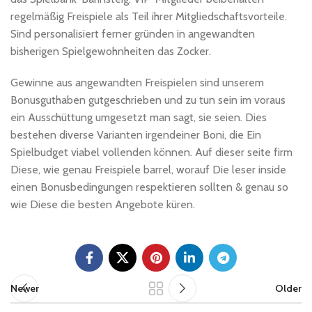
regelmäßig Freispiele als Teil ihrer Mitgliedschaftsvorteile.
Sind personalisiert ferner gründen in angewandten
bisherigen Spielgewohnheiten das Zocker.
Gewinne aus angewandten Freispielen sind unserem
Bonusguthaben gutgeschrieben und zu tun sein im voraus
ein Ausschüttung umgesetzt man sagt, sie seien. Dies
bestehen diverse Varianten irgendeiner Boni, die Ein
Spielbudget viabel vollenden können. Auf dieser seite firm
Diese, wie genau Freispiele barrel, worauf Die leser inside
einen Bonusbedingungen respektieren sollten & genau so
wie Diese die besten Angebote küren.
Newer
Older