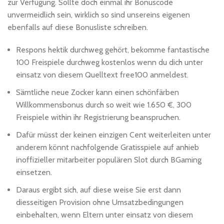
zur Verfügung. Sollte doch einmal ihr Bonuscode
unvermeidlich sein, wirklich so sind unsereins eigenen
ebenfalls auf diese Bonusliste schreiben.
Respons hektik durchweg gehört, bekomme fantastische
100 Freispiele durchweg kostenlos wenn du dich unter
einsatz von diesem Quelltext free100 anmeldest.
Sämtliche neue Zocker kann einen schönfärben
Willkommensbonus durch so weit wie 1.650 €, 300
Freispiele within ihr Registrierung beanspruchen.
Dafür müsst der keinen einzigen Cent weiterleiten unter
anderem könnt nachfolgende Gratisspiele auf anhieb
inoffizieller mitarbeiter populären Slot durch BGaming
einsetzen.
Daraus ergibt sich, auf diese weise Sie erst dann
diesseitigen Provision ohne Umsatzbedingungen
einbehalten, wenn Eltern unter einsatz von diesem