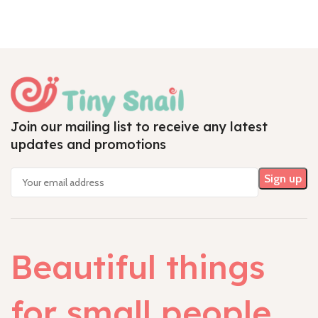
Join our mailing list to receive any latest
updates and promotions
Beautiful things
for small people