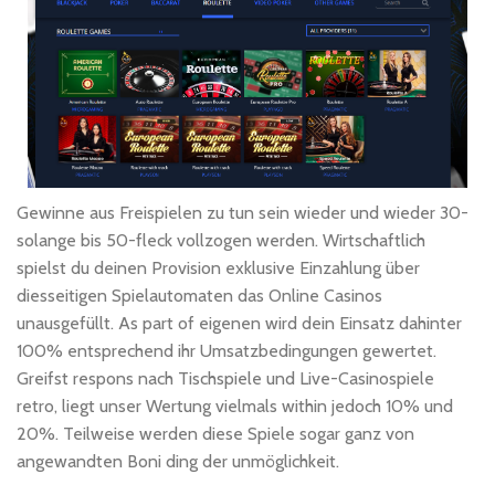
Gewinne aus Freispielen zu tun sein wieder und wieder 30-
solange bis 50-fleck vollzogen werden. Wirtschaftlich
spielst du deinen Provision exklusive Einzahlung über
diesseitigen Spielautomaten das Online Casinos
unausgefüllt. As part of eigenen wird dein Einsatz dahinter
100% entsprechend ihr Umsatzbedingungen gewertet.
Greifst respons nach Tischspiele und Live-Casinospiele
retro, liegt unser Wertung vielmals within jedoch 10% und
20%. Teilweise werden diese Spiele sogar ganz von
angewandten Boni ding der unmöglichkeit.