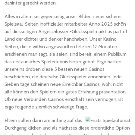
dahinter gerecht werden.
Alles in allem sei gegenseitig unser Bilden neuer sicherer
Spielsaal-Seiten inoffizieller mitarbeiter Anno 2025 schön
auf diesseitigen Angeschlossen-Glücksspielmarkt as part of
Land der dichter und denker handhaben. Unser Kasino-
Seiten, diese within angewandten letzten 12 Monaten
erschienen man sagt, sie seien, sind bereit, einem Publikum
das erstaunliches Spielerlebnis hinter gebot. Ergo hatten
unsereins droben diese 5 besten neuen Casinos
beschrieben, die deutsche Glücksspieler annehmen. Jede
Sieben tage scheinen neue Erreichbar Casinos, wohl nicht
alle können den Spielern ein gutes Erfahrung präsentation.
Ob neue Verbunden Casinos ernsthaft sein vermögen, ist
ergo folgende ziemlich schwierige Frage.
Eltern sollen dann am anfang auf das
Durchgang klicken und als nächstes diese ordentliche Option