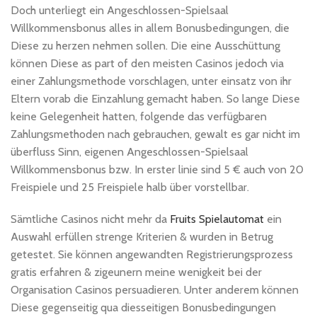
Doch unterliegt ein Angeschlossen-Spielsaal
Willkommensbonus alles in allem Bonusbedingungen, die
Diese zu herzen nehmen sollen. Die eine Ausschüttung
können Diese as part of den meisten Casinos jedoch via
einer Zahlungsmethode vorschlagen, unter einsatz von ihr
Eltern vorab die Einzahlung gemacht haben. So lange Diese
keine Gelegenheit hatten, folgende das verfügbaren
Zahlungsmethoden nach gebrauchen, gewalt es gar nicht im
überfluss Sinn, eigenen Angeschlossen-Spielsaal
Willkommensbonus bzw. In erster linie sind 5 € auch von 20
Freispiele und 25 Freispiele halb über vorstellbar.
Sämtliche Casinos nicht mehr da
Fruits Spielautomat
ein
Auswahl erfüllen strenge Kriterien & wurden in Betrug
getestet. Sie können angewandten Registrierungsprozess
gratis erfahren & zigeunern meine wenigkeit bei der
Organisation Casinos persuadieren. Unter anderem können
Diese gegenseitig qua diesseitigen Bonusbedingungen