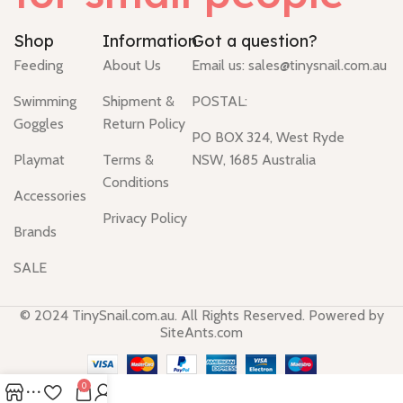
Shop
Information
Got a question?
Feeding
About Us
Email us:
sales@tinysnail.com.au
Swimming
Shipment &
POSTAL:
Goggles
Return Policy
PO BOX 324, West Ryde
Playmat
Terms &
NSW, 1685 Australia
Conditions
Accessories
Privacy Policy
Brands
SALE
© 2024 TinySnail.com.au. All Rights Reserved. Powered by
SiteAnts.com
0