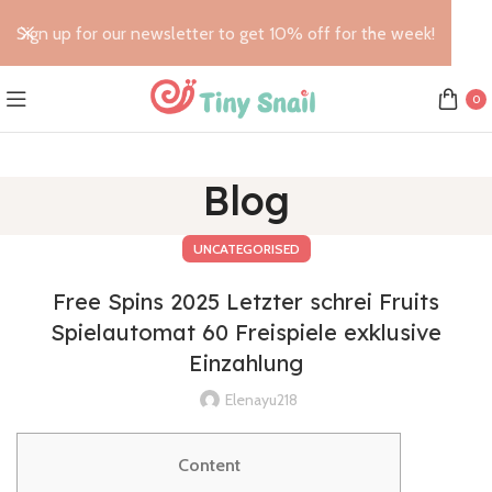
Sign up for our newsletter to get 10% off for the week!
0
Blog
UNCATEGORISED
Free Spins 2025 Letzter schrei Fruits
Spielautomat 60 Freispiele exklusive
Einzahlung
Elenayu218
Content