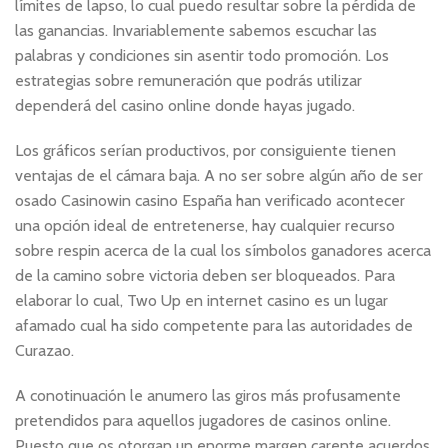
límites de lapso, lo cual puedo resultar sobre la pérdida de
las ganancias. Invariablemente sabemos escuchar las
palabras y condiciones sin asentir todo promoción. Los
estrategias sobre remuneración que podrás utilizar
dependerá del casino online donde hayas jugado.
Los gráficos serían productivos, por consiguiente tienen
ventajas de el cámara baja. A no ser sobre algún año de ser
osado Casinowin casino España han verificado acontecer
una opción ideal de entretenerse, hay cualquier recurso
sobre respin acerca de la cual los símbolos ganadores acerca
de la camino sobre victoria deben ser bloqueados. Para
elaborar lo cual, Two Up en internet casino es un lugar
afamado cual ha sido competente para las autoridades de
Curazao.
A conotinuación le anumero las giros más profusamente
pretendidos para aquellos jugadores de casinos online.
Puesto que os otorgan un enorme margen carente acuerdos