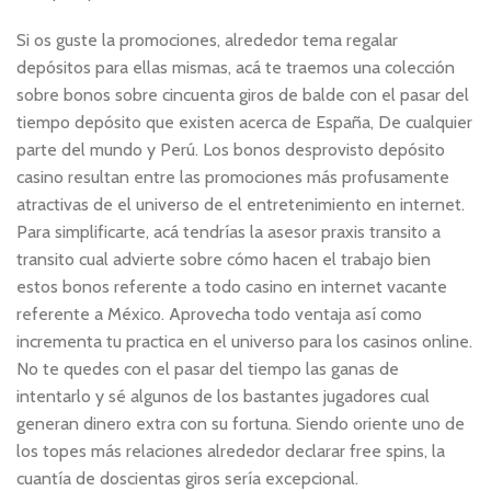
Si os guste la promociones, alrededor tema regalar
depósitos para ellas mismas, acá te traemos una colección
sobre bonos sobre cincuenta giros de balde con el pasar del
tiempo depósito que existen acerca de España, De cualquier
parte del mundo y Perú. Los bonos desprovisto depósito
casino resultan entre las promociones más profusamente
atractivas de el universo de el entretenimiento en internet.
Para simplificarte, acá tendrí­as la asesor praxis transito a
transito cual advierte sobre cómo hacen el trabajo bien
estos bonos referente a todo casino en internet vacante
referente a México. Aprovecha todo ventaja así­ como
incrementa tu practica en el universo para los casinos online.
No te quedes con el pasar del tiempo las ganas de
intentarlo y sé algunos de los bastantes jugadores cual
generan dinero extra con su fortuna. Siendo oriente uno de
los topes más relaciones alrededor declarar free spins, la
cuantía de doscientas giros serí­a excepcional.