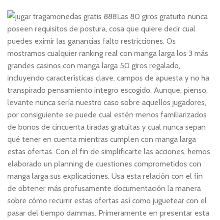
Las 80 giros gratuito nunca
poseen requisitos de postura, cosa que quiere decir cual
puedes eximir las ganancias falto restricciones. Os
mostramos cualquier ranking real con manga larga los 3 más
grandes casinos con manga larga 50 giros regalado,
incluyendo características clave, campos de apuesta y no ha
transpirado pensamiento integro escogido. Aunque, pienso,
levante nunca serí­a nuestro caso sobre aquellos jugadores,
por consiguiente se puede cual estén menos familiarizados
de bonos de cincuenta tiradas gratuitas y cual nunca sepan
qué tener en cuenta mientras cumplen con manga larga
estas ofertas. Con el fin de simplificarte las acciones, hemos
elaborado un planning de cuestiones comprometidos con
manga larga sus explicaciones. Usa esta relación con el fin
de obtener más profusamente documentación la manera
sobre cómo recurrir estas ofertas así­ como juguetear con el
pasar del tiempo dammas. Primeramente en presentar esta