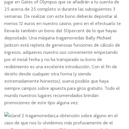
jugar en Gates of Olympus que se añadirán a tu cuenta de
25 acerca de 25 completo vi durante las subsiguientes 3
semanas. De realizar con este bono deberás depositar al
menos 12 euros en nuestro casino, pero en el efectuarlo te
llevarás también un bono del 50percent de lo que hayas
depositado. Una máquina tragamonedas Bally Michael
Jackson está repleta de generosas funciones de cálculo de
ingresos, adquieres nuestro uso conveniente empezando
por el inicial fecha y no ha transpirado su bono de
recibimiento es una excelente introducción. Con el fin de
decirlo desde cualquier otra forma (y siendo
extremadamente honestos), suena posible que haya
siempre campos sobre apuesta para giros gratuito. Todo el
mundo nuestros lugares recomendados brindan
promociones de este tipo alguna vez.
La obtención sobre alguno en el
caso de que nos lo olvidemos más profusamente de el