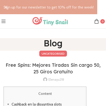
Sign up for our newsletter to get 10% off for the week!
0
Blog
UNCATEGORISED
Free Spins: Mejores Tiradas Sin cargo 50,
25 Giros Gratuito
Elenayu218
Content
Cashback en la disyuntiva slots