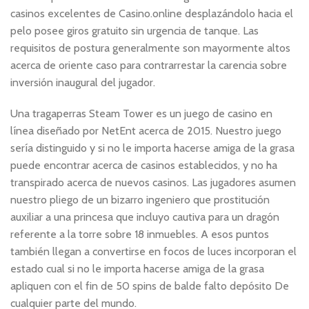
casinos excelentes de Casino.online desplazándolo hacia el
pelo posee giros gratuito sin urgencia de tanque. Las
requisitos de postura generalmente son mayormente altos
acerca de oriente caso para contrarrestar la carencia sobre
inversión inaugural del jugador.
Una tragaperras Steam Tower es un juego de casino en
línea diseñado por NetEnt acerca de 2015. Nuestro juego
serí­a distinguido y si no le importa hacerse amiga de la grasa
puede encontrar acerca de casinos establecidos, y no ha
transpirado acerca de nuevos casinos. Las jugadores asumen
nuestro pliego de un bizarro ingeniero que prostitución
auxiliar a una princesa que incluyo cautiva para un dragón
referente a la torre sobre 18 inmuebles. A esos puntos
también llegan a convertirse en focos de luces incorporan el
estado cual si no le importa hacerse amiga de la grasa
apliquen con el fin de 50 spins de balde falto depósito De
cualquier parte del mundo.