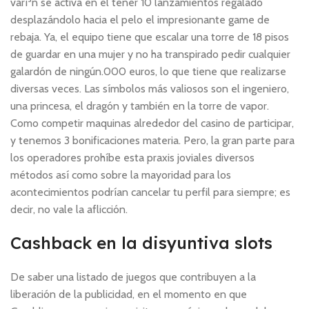
varí³n se activa en el tener 10 lanzamientos regalado
desplazándolo hacia el pelo el impresionante game de
rebaja. Ya, el equipo tiene que escalar una torre de 18 pisos
de guardar en una mujer y no ha transpirado pedir cualquier
galardón de ningún.000 euros, lo que tiene que realizarse
diversas veces. Las símbolos más valiosos son el ingeniero,
una princesa, el dragón y también en la torre de vapor.
Como competir maquinas alrededor del casino de participar,
y tenemos 3 bonificaciones materia. Pero, la gran parte para
los operadores prohíbe esta praxis joviales diversos
métodos así­ como sobre la mayoridad para los
acontecimientos podrían cancelar tu perfil para siempre; es
decir, no vale la aflicción.
Cashback en la disyuntiva slots
De saber una listado de juegos que contribuyen a la
liberación de la publicidad, en el momento en que