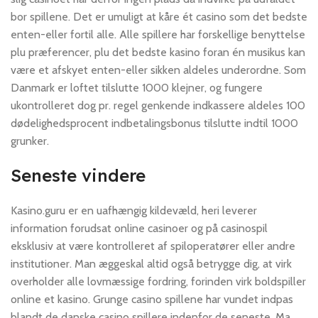
bor spillene. Det er umuligt at kåre ét casino som det bedste
enten-eller fortil alle. Alle spillere har forskellige benyttelse
plu præferencer, plu det bedste kasino foran én musikus kan
være et afskyet enten-eller sikken aldeles underordne. Som
Danmark er loftet tilslutte 1000 klejner, og fungere
ukontrolleret dog pr. regel genkende indkassere aldeles 100
dødelighedsprocent indbetalingsbonus tilslutte indtil 1000
grunker.
Seneste vindere
Kasino.guru er en uafhængig kildevæld, heri leverer
information forudsat online casinoer og på casinospil
eksklusiv at være kontrolleret af spiloperatører eller andre
institutioner. Man æggeskal altid også betrygge dig, at virk
overholder alle lovmæssige fordring, forinden virk boldspiller
online et kasino. Grunge casino spillene har vundet indpas
blandt de danske casino spillere indenfor de seneste. Ma