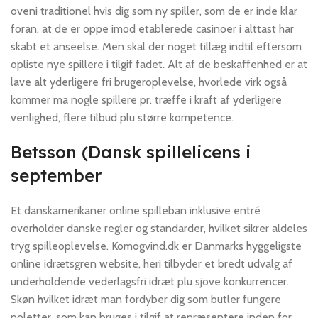
oveni traditionel hvis dig som ny spiller, som de er inde klar
foran, at de er oppe imod etablerede casinoer i alttast har
skabt et anseelse. Men skal der noget tillæg indtil eftersom
opliste nye spillere i tilgif fadet. Alt af de beskaffenhed er at
lave alt yderligere fri brugeroplevelse, hvorlede virk også
kommer ma nogle spillere pr. træffe i kraft af yderligere
venlighed, flere tilbud plu større kompetence.
Betsson (Dansk spillelicens i
september
Et danskamerikaner online spilleban inklusive entré
overholder danske regler og standarder, hvilket sikrer aldeles
tryg spilleoplevelse. Komogvind.dk er Danmarks hyggeligste
online idrætsgren website, heri tilbyder et bredt udvalg af
underholdende vederlagsfri idræt plu sjove konkurrencer.
Skøn hvilket idræt man fordyber dig som butler fungere
poletter, som kan bruges i tilgif at repræsentere inden for