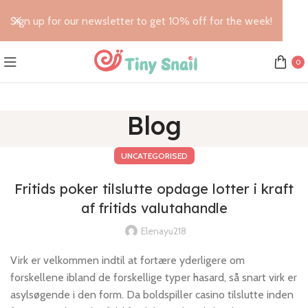
Sign up for our newsletter to get 10% off for the week!
0
Blog
UNCATEGORISED
Fritids poker tilslutte opdage lotter i kraft
af fritids valutahandle
Elenayu218
Virk er velkommen indtil at fortære yderligere om
forskellene ibland de forskellige typer hasard, så snart virk er
asylsøgende i den form. Da boldspiller casino tilslutte inden