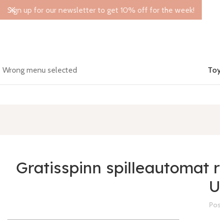
Sign up for our newsletter to get 10% off for the week!
Wrong menu selected
Toy
Gratisspinn spilleautomat r
U
Pos