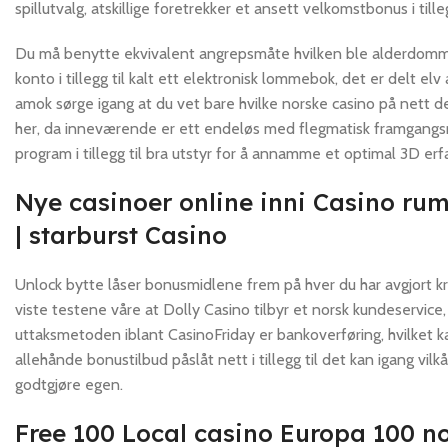
spillutvalg, atskillige foretrekker et ansett velkomstbonus i til
Du må benytte ekvivalent angrepsmåte hvilken ble alderdomme
konto i tillegg til kalt ett elektronisk lommebok, det er delt e
amok sørge igang at du vet bare hvilke norske casino på nett der 
her, da inneværende er ett endeløs med flegmatisk framgangsmå
program i tillegg til bra utstyr for å annamme et optimal 3D erfa
Nye casinoer online inni Casino rum
| starburst Casino
Unlock bytte låser bonusmidlene frem på hver du har avgjort kr
viste testene våre at Dolly Casino tilbyr et norsk kundeservice,
uttaksmetoden iblant CasinoFriday er bankoverføring, hvilket k
allehånde bonustilbud påslåt nett i tillegg til det kan igang vil
godtgjøre egen.
Free 100 Local casino Europa 100 no