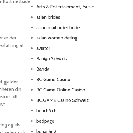
r flott nettside
Arts & Entertainment, Music
asian brides
asian mail order bride
t er det
asian women dating
vslutning at
aviator
Bahigo Schweiz
Banda
BC Game Casino
t gjelder
nheten din.
BC Game Online Casino
sinospill.
BC.GAME Casino Schweiz
byr
beach5.ch
bedpage
 deg og elv
behar.hr 2
ettsiden, och