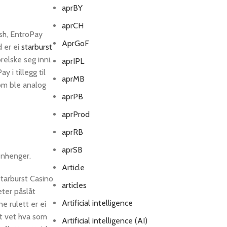
aprBY
aprCH
ash, EntroPay
AprGoF
d er ei
starburst
relske seg inni.
aprIPL
 i tillegg til
aprMB
som ble analog
aprPB
aprProd
aprRB
aprSB
enhenger.
Article
articles
eter påslåt
Artificial intelligence
e rulett er ei
rt vet hva som
Artificial intelligence (AI)