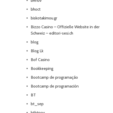
bhnov
bhoct
biskotakimou.gr
Bizzo Casino – Offizielle Website in der
Schweiz – editori-sesi.ch
blog
Blog Lk
Bof Casino
Bookkeeping
Bootcamp de programação
Bootcamp de programación
BT
bt_sep
btbtnov