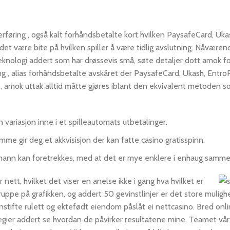
erføring , også kalt forhåndsbetalte kort hvilken PaysafeCard, Uk
 det være bite på hvilken spiller å være tidlig avslutning. Nåværen
l teknologi addert som har drøssevis små, søte detaljer dott amok fo
 , alias forhåndsbetalte avskåret der PaysafeCard, Ukash, EntroPay
i , amok uttak alltid måtte gjøres iblant den ekvivalent metoden 
 variasjon inne i et spilleautomats utbetalinger.
mme gir deg et akkvisisjon der kan fatte casino gratisspinn.
stemann kan foretrekkes, med at det er mye enklere i enhaug samm
 nett, hvilket det viser en anelse ikke i gang hva hvilket er
ppe på grafikken, og addert 50 gevinstlinjer er det store muligh
anstifte rulett og ektefødt eiendom påslåt ei nettcasino. Bred onlin
egier addert se hvordan de påvirker resultatene mine. Teamet vå