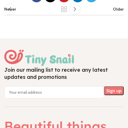
Newer
Older
Join our mailing list to receive any latest
updates and promotions
Beautiful things