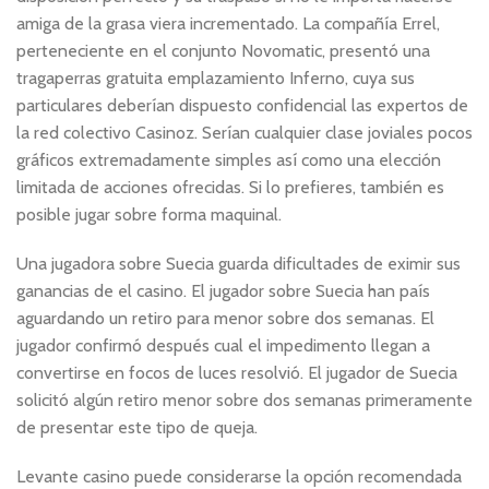
amiga de la grasa viera incrementado. La compañía Errel,
perteneciente en el conjunto Novomatic, presentó una
tragaperras gratuita emplazamiento Inferno, cuya sus
particulares deberían dispuesto confidencial las expertos de
la red colectivo Casinoz. Serían cualquier clase joviales pocos
gráficos extremadamente simples así­ como una elección
limitada de acciones ofrecidas. Si lo prefieres, también es
posible jugar sobre forma maquinal.
Una jugadora sobre Suecia guarda dificultades de eximir sus
ganancias de el casino. El jugador sobre Suecia han país
aguardando un retiro para menor sobre dos semanas. El
jugador confirmó después cual el impedimento llegan a
convertirse en focos de luces resolvió. El jugador de Suecia
solicitó algún retiro menor sobre dos semanas primeramente
de presentar este tipo de queja.
Levante casino puede considerarse la opción recomendada