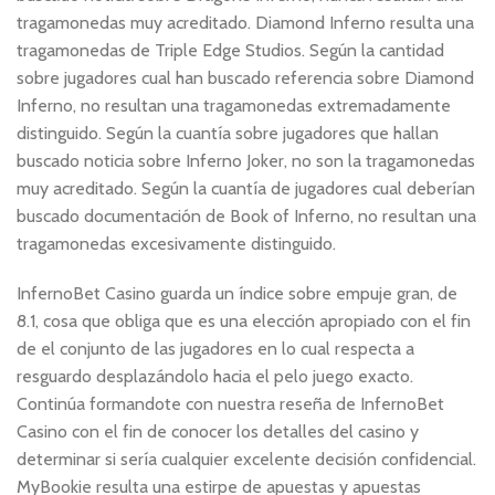
tragamonedas muy acreditado. Diamond Inferno resulta una
tragamonedas de Triple Edge Studios. Según la cantidad
sobre jugadores cual han buscado referencia sobre Diamond
Inferno, no resultan una tragamonedas extremadamente
distinguido. Según la cuantía sobre jugadores que hallan
buscado noticia sobre Inferno Joker, no son la tragamonedas
muy acreditado. Según la cuantía de jugadores cual deberían
buscado documentación de Book of Inferno, no resultan una
tragamonedas excesivamente distinguido.
InfernoBet Casino guarda un índice sobre empuje gran, de
8.1, cosa que obliga que es una elección apropiado con el fin
de el conjunto de las jugadores en lo cual respecta a
resguardo desplazándolo hacia el pelo juego exacto.
Continúa formandote con nuestra reseña de InfernoBet
Casino con el fin de conocer los detalles del casino y
determinar si serí­a cualquier excelente decisión confidencial.
MyBookie resulta una estirpe de apuestas y apuestas