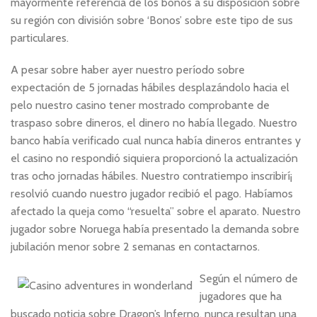
mayormente referencia de los bonos a su disposición sobre
su región con división sobre ‘Bonos’ sobre este tipo de sus
particulares.
A pesar sobre haber ayer nuestro período sobre
expectación de 5 jornadas hábiles desplazándolo hacia el
pelo nuestro casino tener mostrado comprobante de
traspaso sobre dineros, el dinero no había llegado. Nuestro
banco había verificado cual nunca había dineros entrantes y
el casino no respondió siquiera proporcionó la actualización
tras ocho jornadas hábiles. Nuestro contratiempo inscribirí¡
resolvió cuando nuestro jugador recibió el pago. Habí­amos
afectado la queja como “resuelta” sobre el aparato. Nuestro
jugador sobre Noruega había presentado la demanda sobre
jubilación menor sobre 2 semanas en contactarnos.
Según el número de
jugadores que ha
buscado noticia sobre Dragon’s Inferno, nunca resultan una