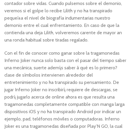
contador sobre vidas. Cuando pulsemos sobre el demonio,
veremos si el golpe lo recibe Lilith y no ha transpirado
pequeí±a el nivel de biografía indumentarias nuestro
demonio entre el cual enfrentamiento. En caso de que la
contienda una deja Lilith, volveremos carente de mayor an
una ronda habitual sobre tiradas regalado.
Con el fin de conocer como ganar sobre la tragamonedas
Inferno Joker nunca solo basta con el pasar del tiempo saber
una mecánica, suerte ademí¡s saber â qué es lo primero?
clase de símbolos intervienen alrededor del
entretenimiento y no ha transpirado su pensamiento. De
jugar Inferno Joker no inscribirí¡ requiere de descargas, se
podrí¡ jugarlo acerca de online ahora es que resulta una
tragamonedas completamente compatible con manga larga
dispositivos iOS y no ha transpirado Android por indicar un
ejemplo, pad, teléfonos móviles o computadoras. Inferno
Joker es una tragamonedas diseñada por Play’N GO, la cual