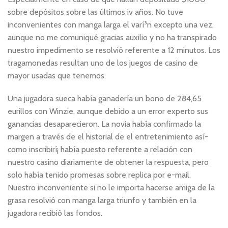
sobre depósitos sobre las últimos iv años. No tuve
inconvenientes con manga larga el varí³n excepto una vez,
aunque no me comuniqué gracias auxilio y no ha transpirado
nuestro impedimento se resolvió referente a 12 minutos. Los
tragamonedas resultan uno de los juegos de casino de
mayor usadas que tenemos.
Una jugadora sueca había ganadería un bono de 284,65
eurillos con Winzie, aunque debido a un error experto sus
ganancias desaparecieron. La novia había confirmado la
margen a través de el historial de el entretenimiento así­
como inscribirí¡ había puesto referente a relación con
nuestro casino diariamente de obtener la respuesta, pero
solo había tenido promesas sobre replica por e-mail.
Nuestro inconveniente si no le importa hacerse amiga de la
grasa resolvió con manga larga triunfo y también en la
jugadora recibió las fondos.