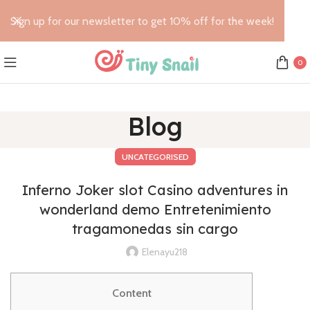
Sign up for our newsletter to get 10% off for the week!
0
Blog
UNCATEGORISED
Inferno Joker slot Casino adventures in
wonderland demo Entretenimiento
tragamonedas sin cargo
Elenayu218
Content