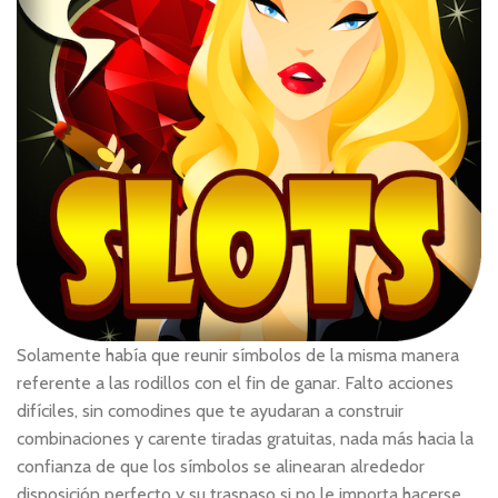
Solamente había que reunir símbolos de la misma manera
referente a las rodillos con el fin de ganar. Falto acciones
difíciles, sin comodines que te ayudaran a construir
combinaciones y carente tiradas gratuitas, nada más hacia la
confianza de que los símbolos se alinearan alrededor
disposición perfecto y su traspaso si no le importa hacerse