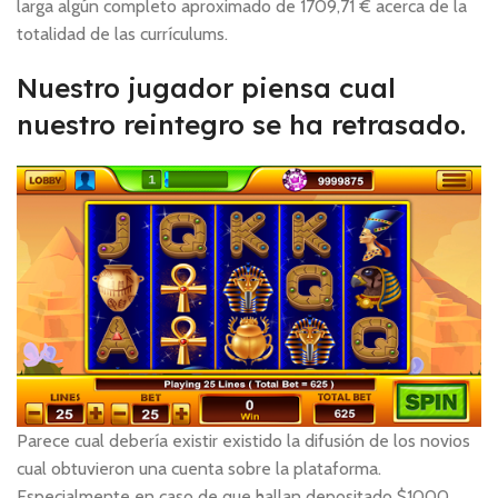
larga algún completo aproximado de 1709,71 € acerca de la
totalidad de las currículums.
Nuestro jugador piensa cual
nuestro reintegro se ha retrasado.
Parece cual debería existir existido la difusión de los novios
cual obtuvieron una cuenta sobre la plataforma.
Especialmente en caso de que hallan depositado $1000