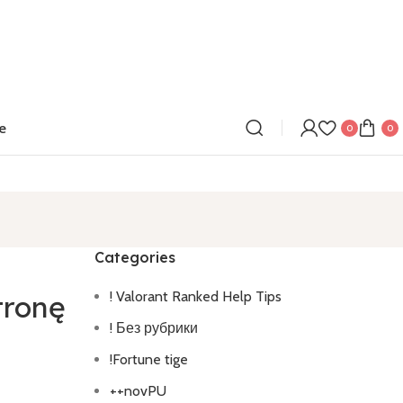
e
0
0
Categories
! Valorant Ranked Help Tips
tronę
! Без рубрики
!Fortune tige
++novPU