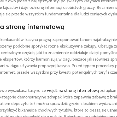
alut owo jeden z najlepszych styl po świeżych kasynach interne
ie łajdactw i daje ochronę informacji osobistych graczy. Bezimie
e się przede wszystkim fundamentalne dla ludzi ceniących dyskr
a stronę internetową
 konkurantów, kasyna pragną zaproponować fanom najatrakcyjnie
 możemy podobnie spotykać różne ekskluzywne zakupy. Obsługa 
ntralnym częścią, jaki to znamiennie oddziałuje dzięki pomyśln
ekspertów, którzy harmonizują w ciągu bieżące jak i również sp
ani w ciągu używania propozycji kasyna. Przed typem procedury p
nternet, przede wszystkim przy kwestii potencjalnych taryf i cza
owo wyszukasz kasyno ze
wejdź na stronę internetową
zdrapkami
kategorie demonstracyjne zdrapek, które zapewnią zabawę z bra
brakiem depozytu też można sprawdzić gryzie z brakiem wydawania
ybliżyć kilkanaście chodliwych tytułów, które to cieszą się uzna
ucić musisz niepokoić się o walutę. Rejestracja przedsiębiorstwa 