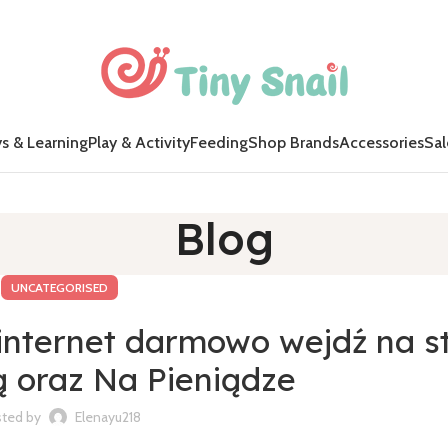
s & Learning
Play & Activity
Feeding
Shop Brands
Accessories
Sal
Blog
UNCATEGORISED
internet darmowo wejdź na s
ą oraz Na Pieniądze
ted by
Elenayu218