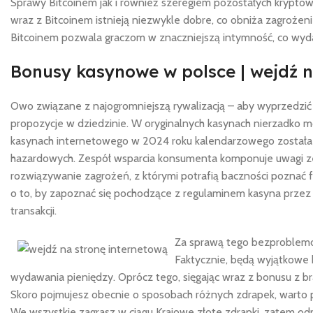
Sprawy Bitcoinem jak i również szeregiem pozostałych kryptow
wraz z Bitcoinem istnieją niezwykle dobre, co obniża zagrożen
Bitcoinem pozwala graczom w znaczniejszą intymność, co wydaj
Bonusy kasynowe w polsce | wejdź n
Owo związane z najogromniejszą rywalizacją – aby wyprzedzić
propozycje w dziedzinie. W oryginalnych kasynach nierzadko
kasynach internetowego w 2024 roku kalendarzowego została ce
hazardowych. Zespół wsparcia konsumenta komponuje uwagi ze 
rozwiązywanie zagrożeń, z którymi potrafią baczności poznać f
o to, by zapoznać się pochodzące z regulaminem kasyna przez i
transakcji.
Za sprawą tego bezproblem
Faktycznie, będą wyjątkowe 
wydawania pieniędzy. Oprócz tego, sięgając wraz z bonusu z 
Skoro pojmujesz obecnie o sposobach różnych zdrapek, warto prz
We wszystkie zagrasz w ciągu Krajowe złote zdrapki, zatem odrz