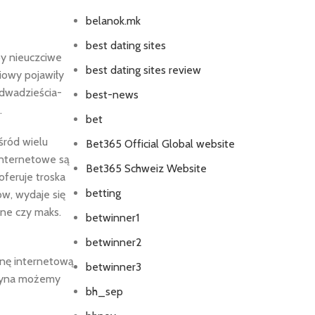
belanok.mk
best dating sites
by nieuczciwe
best dating sites review
iowy pojawiły
 dwadzieścia-
best-news
.
bet
śród wielu
Bet365 Official Global website
internetowe są
Bet365 Schweiz Website
feruje troska
betting
ów, wydaje się
lne czy maks.
betwinner1
betwinner2
betwinner3
asyna możemy
bh_sep