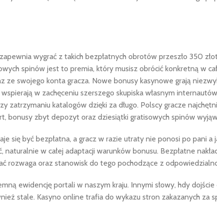
 zapewnia wygrać z takich bezpłatnych obrotów przeszło 350 złot
owych spinów jest to premia, który musisz obrócić konkretną w ca
az ze swojego konta gracza. Nowe bonusy kasynowe grają niezwyk
 wspierają w zachęceniu szerszego skupiska własnym internautó
y zatrzymaniu katalogów dzięki za długo. Polscy gracze najchętni
tart, bonusy zbyt depozyt oraz dziesiątki gratisowych spinów wyj
aje się być bezpłatna, a gracz w razie utraty nie ponosi po pani a 
naturalnie w całej adaptacji warunków bonusu. Bezpłatne nakła
ać rozwaga oraz stanowisk do tego pochodzące z odpowiedzialno
emną ewidencję portali w naszym kraju. Innymi słowy, hdy dojście
ież stale. Kasyno online trafia do wykazu stron zakazanych za 