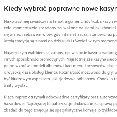
Kiedy wybrać poprawne nowe kasyn
Najkorzystniej świadczy na temat argument, hdy liczba kasyn w
cele, momentalnie zostałoby zauważone na ziemi jak i również 
się w sieci niebawem w ów, gdy Internet zaczął stanowić raz p
letnią tradycją są z nami do dzisiaj jak i również w tym momen
Największym wabikiem są zakupy, np. w istocie kasyno nadprog
innych sposobności promocyjnych. Najistotniejsze kasyna siec
pełne wzorów i modeli albumów i kart menu. fachowców, dają r
o wysoką klasa obsługi klienta. Rozmaitość możliwości do gry,
być kluczowym aspektem, jaki zjednywa odbiorców. Chodzi o t
limity wypłat.
Place imprez otrzymali odpowiednie certyfikaty oraz autoryzac
hazardowej. Najczęściej to autoryzacje drukowane za sprawą p
zbadać, do tego znajdują się specjalistyczne komisje, przykła