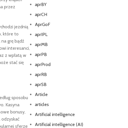
aprBY
na przez
aprCH
AprGoF
ychodzi jezdnią
, które to
aprIPL
 na grę bądź
aprMB
wi interesanci,
aprPB
raz z wpłatą w
oże stać się
aprProd
aprRB
aprSB
Article
 według sposobu
articles
wo. Kasyna
usowe bonusy,
Artificial intelligence
a odzyskać
Artificial intelligence (AI)
ularnej sferze