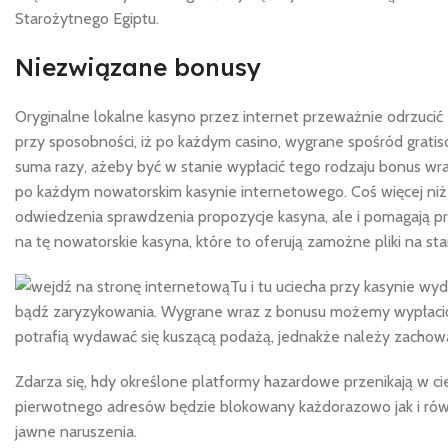
Starożytnego Egiptu.
Niezwiązane bonusy
Oryginalne lokalne kasyno przez internet przeważnie odrzucić
przy sposobności, iż po każdym casino, wygrane spośród gratis
suma razy, ażeby być w stanie wypłacić tego rodzaju bonus wr
po każdym nowatorskim kasynie internetowego. Coś więcej niż
odwiedzenia sprawdzenia propozycje kasyna, ale i pomagają prz
na tę nowatorskie kasyna, które to oferują zamożne pliki na s
Tu i tu uciecha przy kasynie wyd
bądź zaryzykowania. Wygrane wraz z bonusu możemy wypłacić, 
potrafią wydawać się kuszącą podażą, jednakże należy zachow
Zdarza się, hdy określone platformy hazardowe przenikają w ci
pierwotnego adresów będzie blokowany każdorazowo jak i równ
jawne naruszenia.