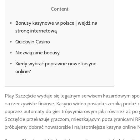
Content
Bonusy kasynowe w polsce | wejdź na
stronę internetową
Quickwin Casino
Niezwiązane bonusy
Kiedy wybrać poprawne nowe kasyno
online?
Play Szczęście wydaje się legalnym serwisem hazardowym spośró
na rzeczywiste finanse. Kasyno wideo posiada szeroką podaż
poprzez automaty do gier trójwymiarowym jak i również aż po gr
Szczęście przekazuje graczom, mieszkającym poza granicami RP
próbujemy dobrać nowatorskie i najistotniejsze kasyna online 