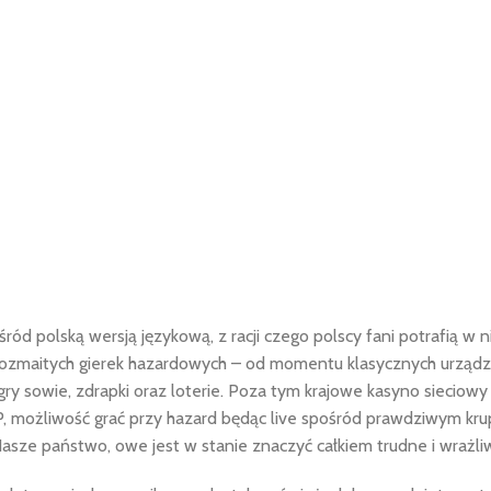
d polską wersją językową, z racji czego polscy fani potrafią w 
 rozmaitych gierek hazardowych – od momentu klasycznych urząd
y sowie, zdrapki oraz loterie.
Poza tym krajowe kasyno sieciowy 
, możliwość grać przy hazard będąc live spośród prawdziwym kru
Nasze państwo, owe jest w stanie znaczyć całkiem trudne i wrażli