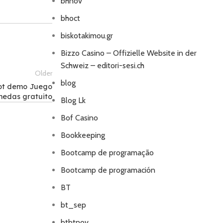
bhnov
bhoct
biskotakimou.gr
Bizzo Casino – Offizielle Website in der
Schweiz – editori-sesi.ch
Older
blog
slot demo Juego
edas gratuito
Blog Lk
Bof Casino
Bookkeeping
Bootcamp de programação
Bootcamp de programación
BT
bt_sep
btbtnov