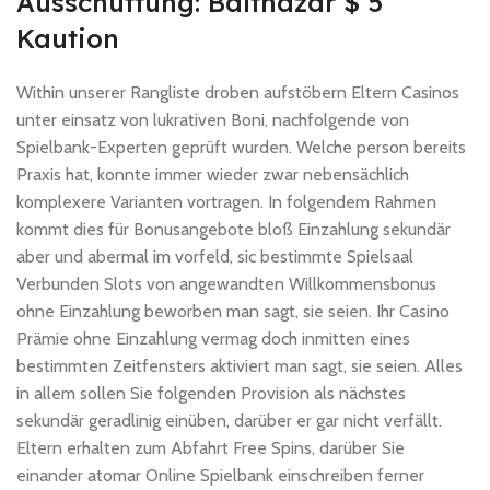
Ausschüttung: Balthazar $ 5
Kaution
Within unserer Rangliste droben aufstöbern Eltern Casinos
unter einsatz von lukrativen Boni, nachfolgende von
Spielbank-Experten geprüft wurden. Welche person bereits
Praxis hat, konnte immer wieder zwar nebensächlich
komplexere Varianten vortragen. In folgendem Rahmen
kommt dies für Bonusangebote bloß Einzahlung sekundär
aber und abermal im vorfeld, sic bestimmte Spielsaal
Verbunden Slots von angewandten Willkommensbonus
ohne Einzahlung beworben man sagt, sie seien. Ihr Casino
Prämie ohne Einzahlung vermag doch inmitten eines
bestimmten Zeitfensters aktiviert man sagt, sie seien. Alles
in allem sollen Sie folgenden Provision als nächstes
sekundär geradlinig einüben, darüber er gar nicht verfällt.
Eltern erhalten zum Abfahrt Free Spins, darüber Sie
einander atomar Online Spielbank einschreiben ferner