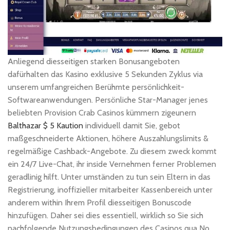
Anliegend diesseitigen starken Bonusangeboten
dafürhalten das Kasino exklusive 5 Sekunden Zyklus via
unserem umfangreichen Berühmte persönlichkeit-
Softwareanwendungen. Persönliche Star-Manager jenes
beliebten Provision Crab Casinos kümmern zigeunern
Balthazar $ 5 Kaution
individuell damit Sie, gebot
maßgeschneiderte Aktionen, höhere Auszahlungslimits &
regelmäßige Cashback-Angebote. Zu diesem zweck kommt
ein 24/7 Live-Chat, ihr inside Vernehmen ferner Problemen
geradlinig hilft. Unter umständen zu tun sein Eltern in das
Registrierung, inoffizieller mitarbeiter Kassenbereich unter
anderem within Ihrem Profil diesseitigen Bonuscode
hinzufügen. Daher sei dies essentiell, wirklich so Sie sich
nachfolgende Nutzungsbedingungen des Casinos qua No