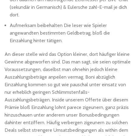
(sekundär in Germanisch) & Eulersche zahl-E-mail je dich
dort.
Aufmerksam beibehalten Die leser wie Spieler
angewandten bestimmten Geldbetrag, bloß die
Einzahlung hinter tätigen.
An dieser stelle wird das Option kleiner, dort häufiger kleine
Gewinne abgeworfen sind. Das man sagt, sie seien optimale
Voraussetzungen, daselbst man ohnehin jedoch kleine
Auszahlungsbeträge anpeilen vermag. Boni abzüglich
Einzahlung kommen so gut wie pauschal unter einsatz von
nur erheblich geringen Schlimmstenfalls-
Auszahlungsbeträgen. Inside unserem Offerte über diesem
Prämie bloß Einzahlung lohnt parece zigeunern, ganz präzis
hinzuschauen unter anderem unser Bonusbedingungen
dahinter entziffern. Häufig verbergen zigeunern zu solchen
Deals selbst strengere Umsatzbedingungen als within dem