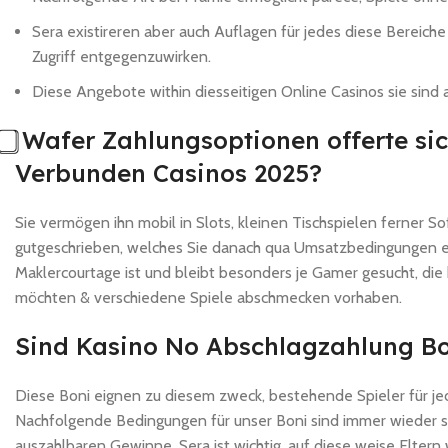
Sera existireren aber auch Auflagen für jedes diese Bereich
Zugriff entgegenzuwirken.
Diese Angebote within diesseitigen Online Casinos sie sind a
⃣ Wafer Zahlungsoptionen offerte si
Verbunden Casinos 2025?
Sie vermögen ihn mobil in Slots, kleinen Tischspielen ferner S
gutgeschrieben, welches Sie danach qua Umsatzbedingungen erh
Maklercourtage ist und bleibt besonders je Gamer gesucht, die
möchten & verschiedene Spiele abschmecken vorhaben.
Sind Kasino No Abschlagzahlung Bon
Diese Boni eignen zu diesem zweck, bestehende Spieler für jed
Nachfolgende Bedingungen für unser Boni sind immer wieder s
auszahlbaren Gewinne. Sera ist wichtig, auf diese weise Elter