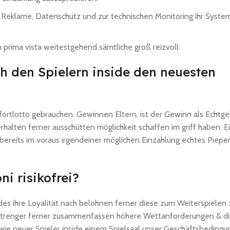
e Reklame, Datenschutz und zur technischen Monitoring ihr Syste
 prima vista weitestgehend sämtliche groß reizvoll.
ch den Spielern inside den neuesten
ofortlotto gebrauchen. Gewinnen Eltern, ist der Gewinn als Echtge
alten ferner ausschütten möglichkeit schaffen im griff haben. E
 bereits im voraus irgendeiner möglichen Einzahlung echtes Piep
i risikofrei?
es ihre Loyalität nach belohnen ferner diese zum Weiterspielen 
trenger ferner zusammenfassen höhere Wettanforderungen & die 
n wie neuer Spieler inside einem Spielsaal unser Geschäftsbeding