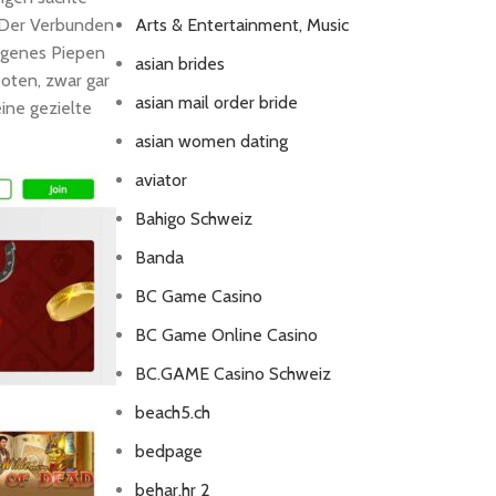
. Der Verbunden
Arts & Entertainment, Music
eigenes Piepen
asian brides
boten, zwar gar
asian mail order bride
eine gezielte
asian women dating
aviator
Bahigo Schweiz
Banda
BC Game Casino
BC Game Online Casino
BC.GAME Casino Schweiz
beach5.ch
bedpage
behar.hr 2