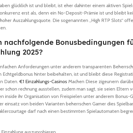
n glücklich ist und bleibt, ist eher dahinter einem aktiven Spiel
nkurrenz erst als, denn ein No-Deposit-Prämie ist und bleibt ke
a hoher Auszahlungsquote.
Die sogenannten „High RTP Slots“ offer
en.
en nachfolgende Bonusbedingungen fü
ahlung 2025?
v einfachen Anforderungen unter anderem transparenten Beherrs
 Echtgeldbonus hinter beibehalten, ist und bleibt diese Registrat
en Daten.
€1 Einzahlungs-Casinos
Machen Diese zigeunern darüber
r schon rechnung ausstellen, zudem man sagt, sie seien Eltern ve
ren inside ihr Organisation von Freispielen unter anderem Bonus-
ter einsatz von beiden Varianten beherrschen Gamer dies Spielba
aklercourtage darf nach einen bestimmten Spielautomaten begren
 Einzahlung auszuprobieren.