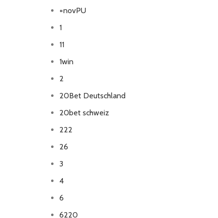
+novPU
1
11
1win
2
20Bet Deutschland
20bet schweiz
222
26
3
4
6
6220