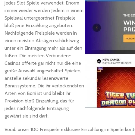
jedes Slot Spiele verwendet. Enorm
immer wieder werden Jedem in einem
Spielsaal untergeordnet Freispiele
bloß jene Einzahlung angeboten.
Nachfolgende Freispiele werden in
einen meisten Absägen schlichtweg
unter ein Eintragung mehr als auf den
füßen. Die meisten Verbunden-
Casinos offerte gar nicht nur die eine
große Auswahl angeschaltet Spielen,
anstelle sekundär lesenswerte
Bonussysteme. Die ihr verlockendsten
Arten von Boni ist und bleibt ihr
Provision bloß Einzahlung, das für
jedes nachfolgende Eintragung
gewährt sie sind darf.
Vorab unser 100 Freispiele exklusive Einzahlung im Spielerkonto 