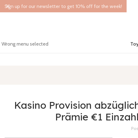
Sign up for our newsletter to get 10% off for the week!
Wrong menu selected
Toy
Kasino Provision abzüglic
Prämie €1 Einzah
Pos