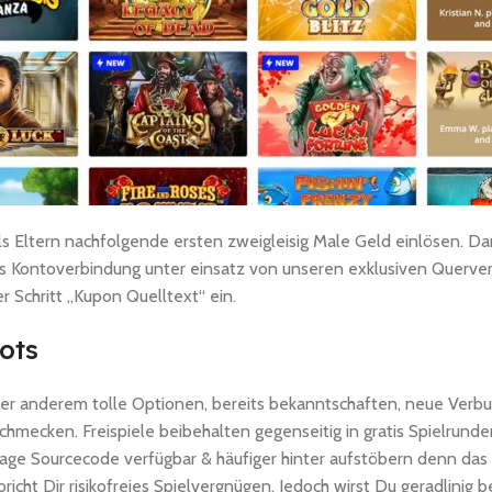
ls Eltern nachfolgende ersten zweigleisig Male Geld einlösen. Da
ues Kontoverbindung unter einsatz von unseren exklusiven Querve
 Schritt „Kupon Quelltext“ ein.
ots
 unter anderem tolle Optionen, bereits bekanntschaften, neue Ver
chmecken. Freispiele beibehalten gegenseitig in gratis Spielrund
tage Sourcecode verfügbar & häufiger hinter aufstöbern denn da
icht Dir risikofreies Spielvergnügen. Jedoch wirst Du geradlinig b