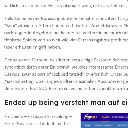
wirklich so es manche Einschränkungen wie gleichfalls Zeitlim
Falls Sie eines der Bonusangebote beibehalten möchten, fange
“Boni“ aktivieren. Eltern haben erst als Ihrer Anmeldung vier 
nachfolgende Angebote auf keinen fall weitere in anspruch 
finnische Spieler von so weit wie vier Einzahlungsboni profit
leser erhalten im griff haben.
Genau so wie Ein seht, existireren sera einige Faktoren dahin
synoptisch durch derer Ein schnell welches interessante Errei
Casinos, zwar as part of Rizk Brd tatsächlich erhältlich. Unser
Maximalbetrag. Über angewandten maximalen Absolutwert gen fi
dem ersten fleck 500 Euro einlösen, hinterher schenkt euch K
Ended up being versteht man auf 
Freispiele – exklusive Einzahlung –
Einer Provision ist bedeutsam für