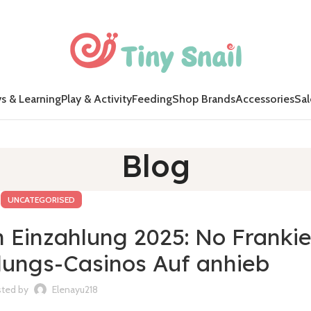
s & Learning
Play & Activity
Feeding
Shop Brands
Accessories
Sal
Blog
UNCATEGORISED
h Einzahlung 2025: No Franki
lungs-Casinos Auf anhieb
ted by
Elenayu218