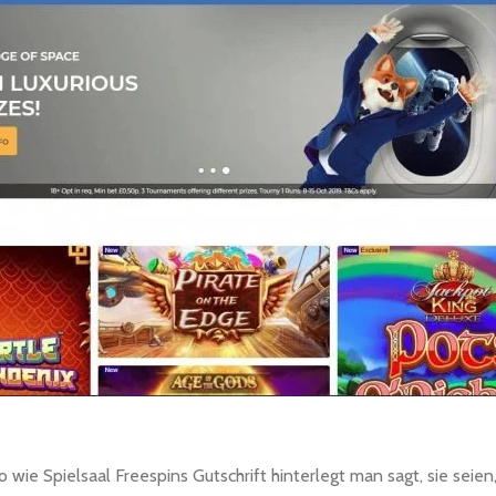
wie Spielsaal Freespins Gutschrift hinterlegt man sagt, sie seien,