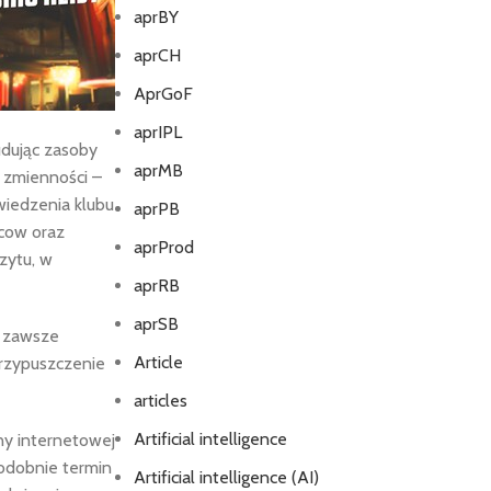
aprBY
aprCH
AprGoF
aprIPL
udując zasoby
aprMB
 zmienności –
wiedzenia klubu
aprPB
cow oraz
aprProd
zytu, w
aprRB
aprSB
y zawsze
Article
przypuszczenie
articles
Artificial intelligence
 podobnie termin
Artificial intelligence (AI)