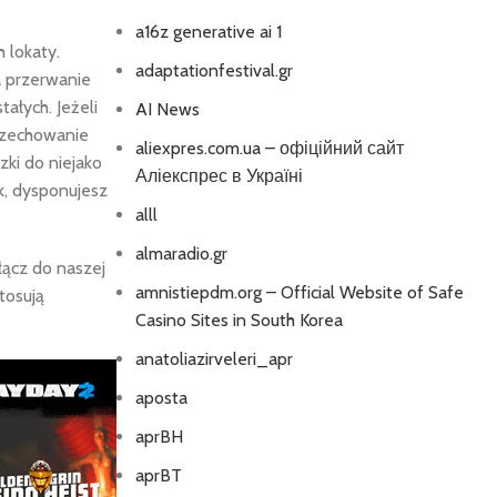
a16z generative ai 1
 lokaty.
adaptationfestival.gr
a przerwanie
tałych. Jeżeli
AI News
rzechowanie
aliexpres.com.ua – офіційний сайт
zki do niejako
Аліекспрес в Україні
k, dysponujesz
alll
almaradio.gr
łącz do naszej
amnistiepdm.org – Official Website of Safe
tosują
Casino Sites in South Korea
anatoliazirveleri_apr
aposta
aprBH
aprBT