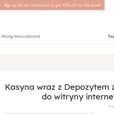
Sign up for our newsletter to get 10% off for the week!
Wrong menu selected
Toy
Kasyna wraz z Depozytem z
do witryny interne
Pos