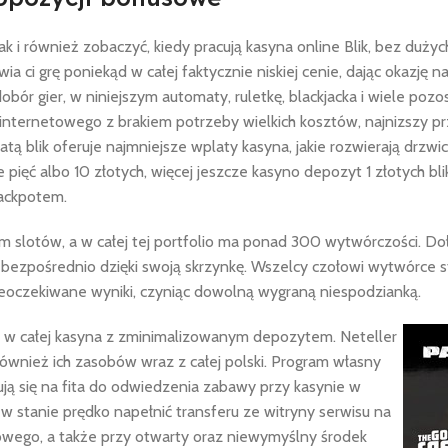
 również zobaczyć, kiedy pracują kasyna online Blik, bez dużych
a ci grę poniekąd w całej faktycznie niskiej cenie, dając okazję n
bór gier, w niniejszym automaty, ruletkę, blackjacka i wiele pozos
internetowego z brakiem potrzeby wielkich kosztów, najnizszy p
ą blik oferuje najmniejsze wplaty kasyna, jakie rozwierają drzwic
ęć albo 10 złotych, więcej jeszcze kasyno depozyt 1 złotych bli
Jackpotem.
em slotów, a w całej tej portfolio ma ponad 300 wytwórczości. Do
i bezpośrednio dzięki swoją skrzynkę. Wszelcy czołowi wytwórce s
ieoczekiwane wyniki, czyniąc dowolną wygraną niespodzianką.
y w całej kasyna z zminimalizowanym depozytem. Neteller
również ich zasobów wraz z całej polski. Program własny
ją się na fita do odwiedzenia zabawy przy kasynie w
t w stanie prędko napełnić transferu ze witryny serwisu na
owego, a także przy otwarty oraz niewymyślny środek