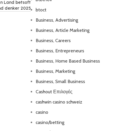
in Land betsoft
und denker 2025
btoct
Business, Advertising
Business, Article Marketing
Business, Careers
Business, Entrepreneurs
Business, Home Based Business
Business, Marketing
Business, Small Business
Cashout Επιλογές
cashwin casino schweiz
casino
casino/betting