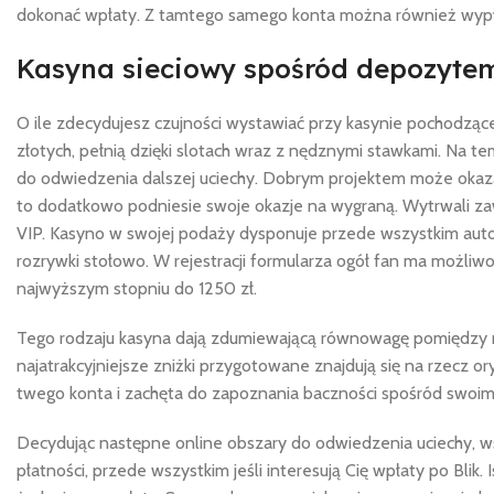
dokonać wpłaty. Z tamtego samego konta można również wyp
Kasyna sieciowy spośród depozytem
O ile zdecydujesz czujności wystawiać przy kasynie pochodząc
złotych, pełnią dzięki slotach wraz z nędznymi stawkami. Na 
do odwiedzenia dalszej uciechy. Dobrym projektem może okaza
to dodatkowo podniesie swoje okazje na wygraną. Wytrwali za
VIP. Kasyno w swojej podaży dysponuje przede wszystkim au
rozrywki stołowo. W rejestracji formularza ogół fan ma moż
najwyższym stopniu do 1250 zł.
Tego rodzaju kasyna dają zdumiewającą równowagę pomiędzy n
najatrakcyjniejsze zniżki przygotowane znajdują się na rzecz
twego konta i zachęta do zapoznania baczności spośród swoim
Decydując następne online obszary do odwiedzenia uciechy, 
płatności, przede wszystkim jeśli interesują Cię wpłaty po Blik.