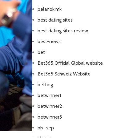
belanok.mk
best dating sites
best dating sites review
best-news
bet
Bet365 Official Global website
Bet365 Schweiz Website
betting
betwinner1
betwinner2
betwinner3
bh_sep