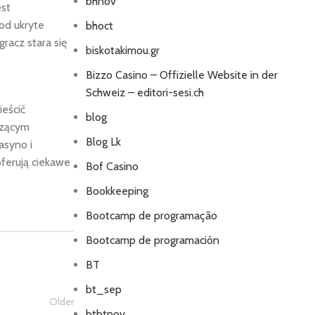
bhnov
est
od ukryte
bhoct
racz stara się
biskotakimou.gr
Bizzo Casino – Offizielle Website in der
Schweiz – editori-sesi.ch
ieścić
blog
szącym
Blog Lk
asyno i
ferują ciekawe
Bof Casino
Bookkeeping
Bootcamp de programação
Bootcamp de programación
BT
bt_sep
Older
btbtnov