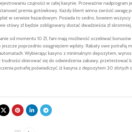
rejestrowaniu czujności w całej kasynie. Przeważnie nadprogram j
o stanowić premia gotówkowy. Każdy klient winna zwrócić uwagę p
wypłat w serwisie hazardowym. Posiada to sedno, bowiem wszyscy g
ie stówy zł będzie zobligowany dostać dwadzieścia zł skromniej.
owanie od momentu 10 Zł, fani mają możliwość oczekiwać bonusów
ane jeszcze poprzednio osiągnięciem wpłaty. Rabaty owe potrafią m
w automatach. Wybierając kasyno z minimalnym depozytem, wyno
ez trudności skierować się do odwiedzenia zabawy, przetestować k
czenia potrafię poświadczyć, iż kasyna z depozytem 20 złotych o