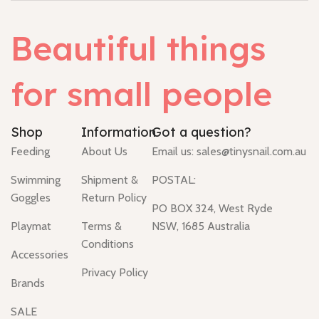
Beautiful things
for small people
Shop
Information
Got a question?
Feeding
About Us
Email us:
sales@tinysnail.com.au
Swimming
Shipment &
POSTAL:
Goggles
Return Policy
PO BOX 324, West Ryde
Playmat
Terms &
NSW, 1685 Australia
Conditions
Accessories
Privacy Policy
Brands
SALE