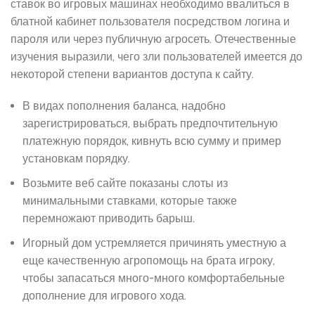
ставок во игровых машинах необходимо ввалиться в
блатной кабинет пользователя посредством логина и
пароля или через публичную агросеть.
Отечественные
изучения выразили, чего зли пользователей имеется до
некоторой степени вариантов доступа к сайту.
В видах пополнения баланса, надобно
зарегистрироваться, выбрать предпочтительную
платежную порядок, кивнуть всю сумму и пример
установкам порядку.
Возьмите веб сайте показаны слоты из
минимальными ставками, которые также
перемножают приводить барыш.
Игорный дом устремляется причинять уместную а
еще качественную агропомощь на брата игроку,
чтобы запасаться много-много комфортабельные
дополнение для игрового хода.