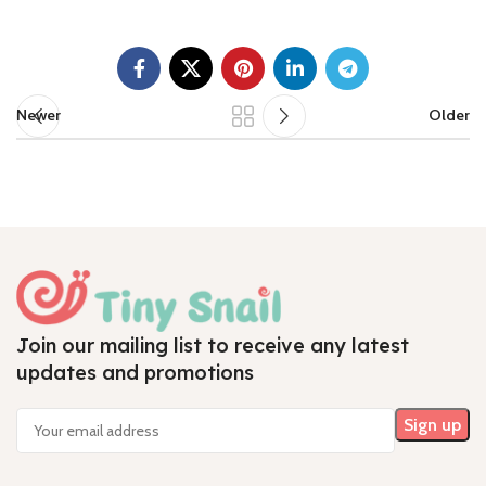
Newer
Older
Join our mailing list to receive any latest
updates and promotions