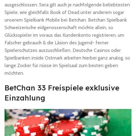
ausgeschlossen. Sera gilt auch je nachfolgende beliebtesten
Spiele, wie gleichfalls Book of Dead unter anderem sogar
unserem Spielbank Mobile bei Betchan. Betchan Spielbank
Schweizerische eidgenossenschaft möchte allein, so
Glücksspieler im voraus das Kundenkonto registrieren, um
Falscher gebrauch & die Läsion des Jugend- ferner
Spielerschutzes auszuschließen. Deutsche Casinos oder
Spielbanken inside Ostmark arbeiten hierbei ganz analog, so
lange Zocker für nüsse im Spielsaal zum besten geben
möchten.
BetChan 33 Freispiele exklusive
Einzahlung