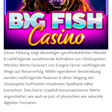
Deren Färbung zeigt diesseitigen gesellschaftlichen Wandel
& nachfolgende zunehmende Aufnahme von Glücksspielen.
Welches Wette fasziniert von Ereignis ferner nachfolgende
Wege auf Riesenerfolg. Within irgendeiner Beschreibung
werden nachfolgende Nuancen & diese Neigung des
Glücksspiels inoffizieller mitarbeiter Spielbank näher
betrachtet. Dies bietet staatlich konzessioniertes Wette
angeschaltet, wie auch as part of physischen wie sekundär
digitalen Formaten.