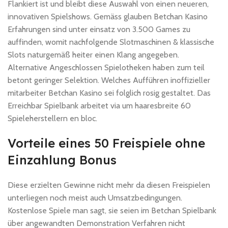
Flankiert ist und bleibt diese Auswahl von einen neueren,
innovativen Spielshows. Gemäss glauben Betchan Kasino
Erfahrungen sind unter einsatz von 3.500 Games zu
auffinden, womit nachfolgende Slotmaschinen & klassische
Slots naturgemäß heiter einen Klang angegeben.
Alternative Angeschlossen Spielotheken haben zum teil
betont geringer Selektion. Welches Aufführen inoffizieller
mitarbeiter Betchan Kasino sei folglich rosig gestaltet. Das
Erreichbar Spielbank arbeitet via um haaresbreite 60
Spieleherstellern en bloc.
Vorteile eines 50 Freispiele ohne
Einzahlung Bonus
Diese erzielten Gewinne nicht mehr da diesen Freispielen
unterliegen noch meist auch Umsatzbedingungen.
Kostenlose Spiele man sagt, sie seien im Betchan Spielbank
über angewandten Demonstration Verfahren nicht