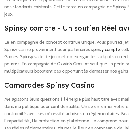
nos standards existants.
Cette force en compagnie de Spinsy Sa
jeux.
Spinsy compte – Un soutien Réel av
Le en compagnie de concept continue unique, vous pourrez jeter 
Spinsy casino proviennent pour partenaires
spinsy compte
coll
Games. Spinsy salle de jeu met en exergue les jackpots correctr
pourrez. En compagnie de Ozwin’s Gros lot sauf que La perle rar
multiplicateurs boostent des opportunités d’amasser nos gains 
Camarades Spinsy Casino
Me agissons leurs questions í l’énergie plus haut titre avec 
dans ma politique pour confidentialité. Un se enfermer votre 
conformité avec ses nécessité admises ou réglementaires. Be
l’impartialité , ! la protection en plateforme. Le comprend pour
ses règles réglementaires., thunes le fleur en compagnie de li