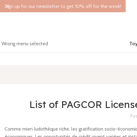
Sign up for our newsletter to get 10% off for the week!
Wrong menu selected
Toy
List of PAGCOR License
Pos
Comme mien ludothèque riche, les gratification socio-économique
économiques. Les opportunités de crédit vivent variées et insta