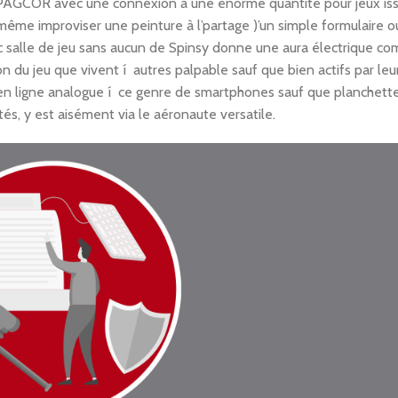
cet PAGCOR avec une connexion à une énorme quantité pour jeux is
me improviser une peinture à l’partage )’un simple formulaire ou
ec salle de jeu sans aucun de Spinsy donne une aura électrique c
 du jeu que vivent í autres palpable sauf que bien actifs par leu
n ligne analogue í ce genre de smartphones sauf que planchette
ités, y est aisément via le aéronaute versatile.