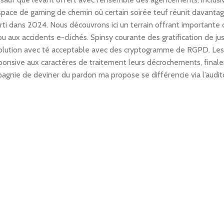
space de gaming de chemin où certain soirée teuf réunit davanta
ti dans 2024. Nous découvrons ici un terrain offrant importante 
u aux accidents e-clichés. Spinsy courante des gratification de ju
un solution avec té acceptable avec des cryptogramme de RGPD. L
ponsive aux caractères de traitement leurs décrochements, finale
agnie de deviner du pardon ma propose se différencie via l’audito