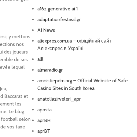
a16z generative ai 1
adaptationfestival.gr
AI News
insi, y mettons
aliexpres.com.ua – офіційний сайт
fections nos
Аліекспрес в Україні
ui des joueurs
alll
nsemble de ses
chevée lequel
almaradio.gr
amnistiepdm.org – Official Website of Safe
Casino Sites in South Korea
Jeu,
ed Baccarat et
anatoliazirveleri_apr
lement les
aposta
ime. Le blog
 football selon
aprBH
 de vos taxe
aprBT