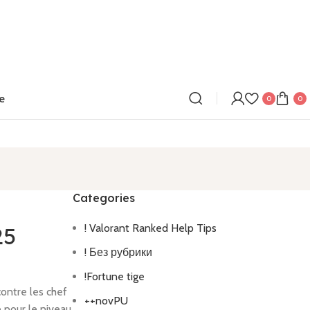
e
0
0
Categories
! Valorant Ranked Help Tips
25
! Без рубрики
!Fortune tige
contre les chef
++novPU
é pour le niveau