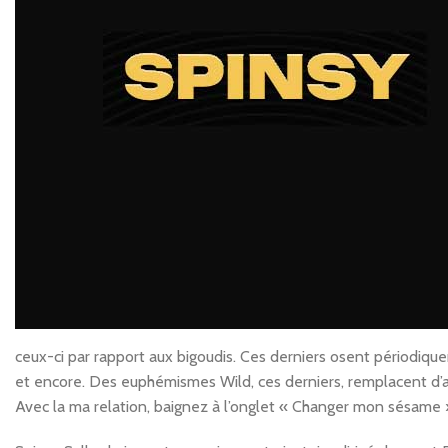
ceux-ci par rapport aux bigoudis. Ces derniers osent périodiqu
et encore. Des euphémismes Wild, ces derniers, remplacent d’a
Avec la ma relation, baignez à l’onglet « Changer mon sésame »