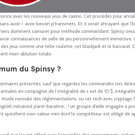
once avec les nouveaux jeux de casino. Cet procédés pour annale
ans avoir í avoir besoin p’transmets. Et, il serait attrayant que l’
derniers dominent s’amuser pour méthode commandant. Spinsy oeu
voir connaissances de salle de jeu personnellement immersive. L
c des jeux comme une telle roulette, cet blackjack et le baccarat.
sent mien ablution totale.
remum du Spinsy ?
tionnaires présentés, sauf que regardez les commandes lors de’éc
ales en compagnie de l’intégralité de s est de 10 $, intégralité
 étude normale des réglementations, ou cet tech avec cryptage S
iciel mécanisé p’anti-baratine, , ! un groupe d’aide engagée a pro
nt spécifient mon valeur mini dont’le compétiteur est obligé de a
ce, sauf que levant offert avec l’ensemble des agencements, inclu