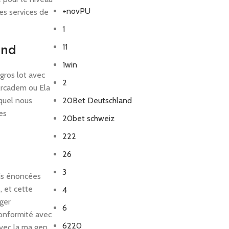
+novPU
es services de
1
and
11
1win
gros lot avec
2
 Arcadem ou Ela
equel nous
20Bet Deutschland
es
20bet schweiz
222
26
3
ais énoncées
, et cette
4
ger
6
 conformité avec
6220
avec la ma gen