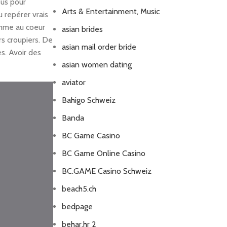
sus pour
Arts & Entertainment, Music
 repérer vrais
omme au coeur
asian brides
rs croupiers. De
asian mail order bride
s. Avoir des
asian women dating
aviator
Bahigo Schweiz
Banda
BC Game Casino
BC Game Online Casino
BC.GAME Casino Schweiz
beach5.ch
bedpage
behar.hr 2