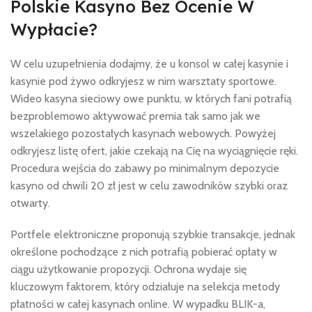
Polskie Kasyno Bez Ocenie W
Wypłacie?
W celu uzupełnienia dodajmy, że u konsol w całej kasynie i
kasynie pod żywo odkryjesz w nim warsztaty sportowe.
Wideo kasyna sieciowy owe punktu, w których fani potrafią
bezproblemowo aktywować premia tak samo jak we
wszelakiego pozostałych kasynach webowych. Powyżej
odkryjesz listę ofert, jakie czekają na Cię na wyciągnięcie ręki.
Procedura wejścia do zabawy po minimalnym depozycie
kasyno od chwili 20 zł jest w celu zawodników szybki oraz
otwarty.
Portfele elektroniczne proponują szybkie transakcje, jednak
określone pochodzące z nich potrafią pobierać opłaty w
ciągu użytkowanie propozycji. Ochrona wydaje się
kluczowym faktorem, który odziałuje na selekcja metody
płatności w całej kasynach online. W wypadku BLIK-a,