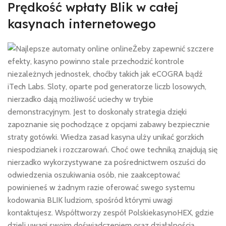
Prędkość wpłaty Blik w całej
kasynach internetowego
Żeby zapewnić szczere
efekty, kasyno powinno stale przechodzić kontrole
niezależnych jednostek, choćby takich jak eCOGRA bądź
iTech Labs. Sloty, oparte pod generatorze liczb losowych,
nierzadko dają możliwość uciechy w trybie
demonstracyjnym. Jest to doskonały strategia dzięki
zapoznanie się pochodzące z opcjami zabawy bezpiecznie
straty gotówki. Wiedza zasad kasyna ulży unikać gorzkich
niespodzianek i rozczarowań. Choć owe techniką znajdują się
nierzadko wykorzystywane za pośrednictwem oszuści do
odwiedzenia oszukiwania osób, nie zaakceptować
powinieneś w żadnym razie oferować swego systemu
kodowania BLIK ludziom, spośród którymi uwagi
kontaktujesz. Współtworzy zespół PolskiekasynoHEX, gdzie
dzieli uwagi swoim doświadczeniem oraz działalnością.