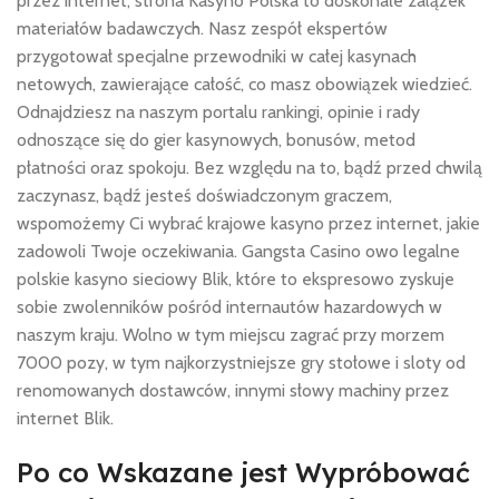
przez internet, strona Kasyno Polska to doskonałe zalążek
materiałów badawczych. Nasz zespół ekspertów
przygotował specjalne przewodniki w całej kasynach
netowych, zawierające całość, co masz obowiązek wiedzieć.
Odnajdziesz na naszym portalu rankingi, opinie i rady
odnoszące się do gier kasynowych, bonusów, metod
płatności oraz spokoju. Bez względu na to, bądź przed chwilą
zaczynasz, bądź jesteś doświadczonym graczem,
wspomożemy Ci wybrać krajowe kasyno przez internet, jakie
zadowoli Twoje oczekiwania. Gangsta Casino owo legalne
polskie kasyno sieciowy Blik, które to ekspresowo zyskuje
sobie zwolenników pośród internautów hazardowych w
naszym kraju. Wolno w tym miejscu zagrać przy morzem
7000 pozy, w tym najkorzystniejsze gry stołowe i sloty od
renomowanych dostawców, innymi słowy machiny przez
internet Blik.
Po co Wskazane jest Wypróbować