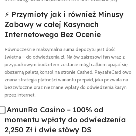
⚡ Przymioty jak i również Minusy
Zabawy w całej Kasynach
Internetowego Bez Ocenie
Równocześnie maksymalna suma depozytu jest dość
świetna – do odwiedzenia zł. Na ów zakresowi fan wraz z
przypadkowym budżetem zostanie mógł całkiem upajać się
obszerną paletą konsol na stronie Cashed. PaysafeCard owo
znana strategia płatności wariantu prepaid, jaka pozwala na
bezzwłoczne oraz nieznane wpłaty do odwiedzenia kasyn
przez internet.
⃣ AmunRa Casino – 100% od
momentu wpłaty do odwiedzenia
2,250 Zł i dwie stówy DS