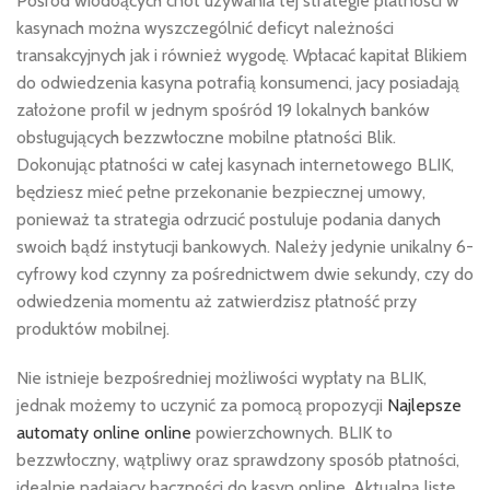
Pośród wiodoących cnót używania tej strategie płatności w
kasynach można wyszczególnić deficyt należności
transakcyjnych jak i również wygodę. Wpłacać kapitał Blikiem
do odwiedzenia kasyna potrafią konsumenci, jacy posiadają
założone profil w jednym spośród 19 lokalnych banków
obsługujących bezzwłoczne mobilne płatności Blik.
Dokonując płatności w całej kasynach internetowego BLIK,
będziesz mieć pełne przekonanie bezpiecznej umowy,
ponieważ ta strategia odrzucić postuluje podania danych
swoich bądź instytucji bankowych. Należy jedynie unikalny 6-
cyfrowy kod czynny za pośrednictwem dwie sekundy, czy do
odwiedzenia momentu aż zatwierdzisz płatność przy
produktów mobilnej.
Nie istnieje bezpośredniej możliwości wypłaty na BLIK,
jednak możemy to uczynić za pomocą propozycji
Najlepsze
automaty online online
powierzchownych. BLIK to
bezzwłoczny, wątpliwy oraz sprawdzony sposób płatności,
idealnie nadający baczności do kasyn online. Aktualną listę