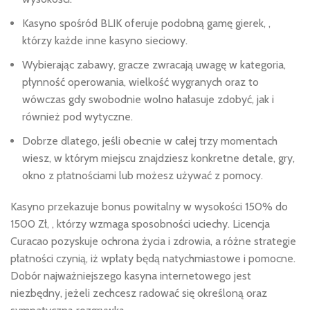
Kasyno spośród BLIK oferuje podobną gamę gierek, ,
którzy każde inne kasyno sieciowy.
Wybierając zabawy, gracze zwracają uwagę w kategoria,
płynność operowania, wielkość wygranych oraz to
wówczas gdy swobodnie wolno hałasuje zdobyć, jak i
również pod wytyczne.
Dobrze dlatego, jeśli obecnie w całej trzy momentach
wiesz, w którym miejscu znajdziesz konkretne detale, gry,
okno z płatnościami lub możesz używać z pomocy.
Kasyno przekazuje bonus powitalny w wysokości 150% do
1500 Zł, , którzy wzmaga sposobności uciechy. Licencja
Curacao pozyskuje ochrona życia i zdrowia, a różne strategie
płatności czynią, iż wpłaty będą natychmiastowe i pomocne.
Dobór najważniejszego kasyna internetowego jest
niezbędny, jeżeli zechcesz radować się określoną oraz