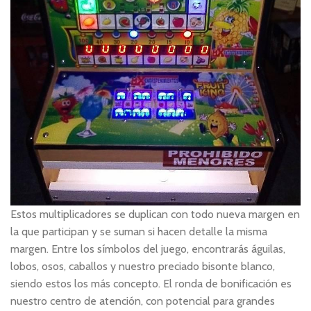
Estos multiplicadores se duplican con todo nueva margen en
la que participan y se suman si hacen detalle la misma
margen. Entre los símbolos del juego, encontrarás águilas,
lobos, osos, caballos y nuestro preciado bisonte blanco,
siendo estos los más concepto. El ronda de bonificación es
nuestro centro de atención, con potencial para grandes