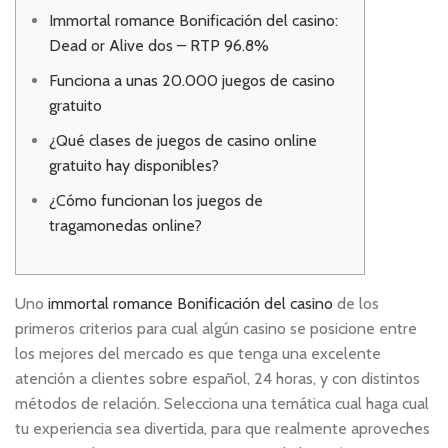
Immortal romance Bonificación del casino:
Dead or Alive dos – RTP 96.8%
Funciona a unas 20.000 juegos de casino
gratuito
¿Qué clases de juegos de casino online
gratuito hay disponibles?
¿Cómo funcionan los juegos de
tragamonedas online?
Uno
immortal romance Bonificación del casino
de los
primeros criterios para cual algún casino se posicione entre
los mejores del mercado es que tenga una excelente
atención a clientes sobre español, 24 horas, y con distintos
métodos de relación. Selecciona una temática cual haga cual
tu experiencia sea divertida, para que realmente aproveches