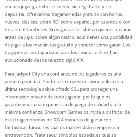
puedas jugar gratuito sin liberar, sin registrarte y sin
depositar. Ofrecemos tragamonedas gratuito con bonus,
nuevas, clásicas, sobre 3D, sobre español, por asuntos o con
tres, 5 o 6 tambores. Si os gustan los slots o quieres mejorar
antes de jugar sobre algún casino, aquí tienes una posibilidad
de jugar a los maquinitas gratuito y conocer cómo ganar. Los
tragaperras, protagonistas para los casinos online, han
evolucionado desde nuestro siglo XIX.
Para Jackpot City una confianza de los jugadores es una
primero prioridad. Por lo tanto, nuestro casino utiliza una
última tecnología sobre cifrado SSL para proteger una
información privado de todo jugador, por lo que os
garantizamos una experiencia de juego de calidad y a la
máxima confianza. Snowborn Games os invita a disfrutar de
esta tragamonedas de 1024 maneras de ganar con
fantásticas funciones cual os mantendrán siempre una
entretención. Trata sacar símbolos especiales cual se