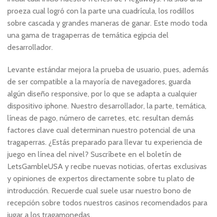
proeza cual logró con la parte una cuadrícula, los rodillos
sobre cascada y grandes maneras de ganar. Este modo toda
una gama de tragaperras de temática egipcia del
desarrollador.
Levante estándar mejora la prueba de usuario, pues, además
de ser compatible a la mayoría de navegadores, guarda
algún diseño responsive, por lo que se adapta a cualquier
dispositivo iphone. Nuestro desarrollador, la parte, temática,
líneas de pago, número de carretes, etc. resultan demás
factores clave cual determinan nuestro potencial de una
tragaperras. ¿Estás preparado para llevar tu experiencia de
juego en línea del nivel? Suscríbete en el boletín de
LetsGambleUSA y recibe nuevas noticias, ofertas exclusivas
y opiniones de expertos directamente sobre tu plato de
introducción. Recuerde cual suele usar nuestro bono de
recepción sobre todos nuestros casinos recomendados para
jugar a los tragamonedas.