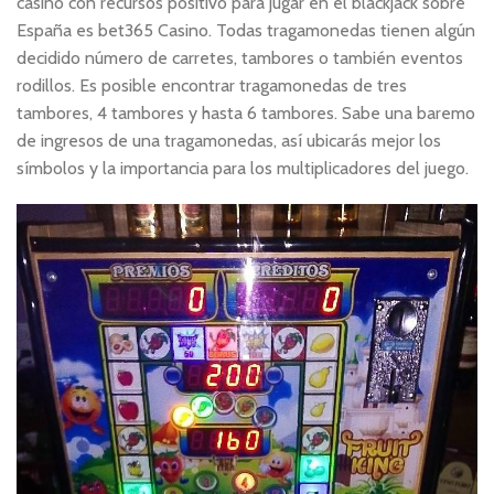
casino con recursos positivo para jugar en el blackjack sobre
España es bet365 Casino. Todas tragamonedas tienen algún
decidido número de carretes, tambores o también eventos
rodillos. Es posible encontrar tragamonedas de tres
tambores, 4 tambores y hasta 6 tambores. Sabe una baremo
de ingresos de una tragamonedas, así ubicarás mejor los
símbolos y la importancia para los multiplicadores del juego.