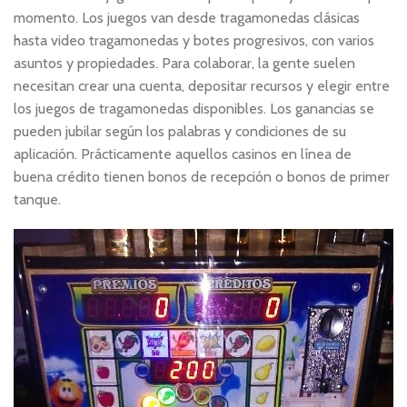
momento. Los juegos van desde tragamonedas clásicas
hasta video tragamonedas y botes progresivos, con varios
asuntos y propiedades. Para colaborar, la gente suelen
necesitan crear una cuenta, depositar recursos y elegir entre
los juegos de tragamonedas disponibles. Los ganancias se
pueden jubilar según los palabras y condiciones de su
aplicación. Prácticamente aquellos casinos en línea de
buena crédito tienen bonos de recepción o bonos de primer
tanque.