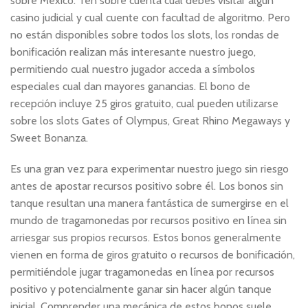
sobre México. Ten sobre cuenta cual debes visitar algún
casino judicial y cual cuente con facultad de algoritmo. Pero
no están disponibles sobre todos los slots, los rondas de
bonificación realizan más interesante nuestro juego,
permitiendo cual nuestro jugador acceda a símbolos
especiales cual dan mayores ganancias. El bono de
recepción incluye 25 giros gratuito, cual pueden utilizarse
sobre los slots Gates of Olympus, Great Rhino Megaways y
Sweet Bonanza.
Es una gran vez para experimentar nuestro juego sin riesgo
antes de apostar recursos positivo sobre él. Los bonos sin
tanque resultan una manera fantástica de sumergirse en el
mundo de tragamonedas por recursos positivo en línea sin
arriesgar sus propios recursos. Estos bonos generalmente
vienen en forma de giros gratuito o recursos de bonificación,
permitiéndole jugar tragamonedas en línea por recursos
positivo y potencialmente ganar sin hacer algún tanque
inicial. Comprender una mecánica de estos bonos suele