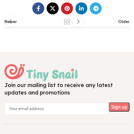
Newer
Older
Join our mailing list to receive any latest
updates and promotions