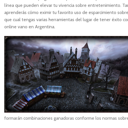
línea que pueden elevar tu vivencia sobre entretenimiento. Tam
aprenderás cómo eximir tu favorito uso de esparcimiento sobre
que cual tengas varias herramientas del lugar de tener éxito 
online vano en Argentina.
formarán combinaciones ganadoras conforme los normas sobr