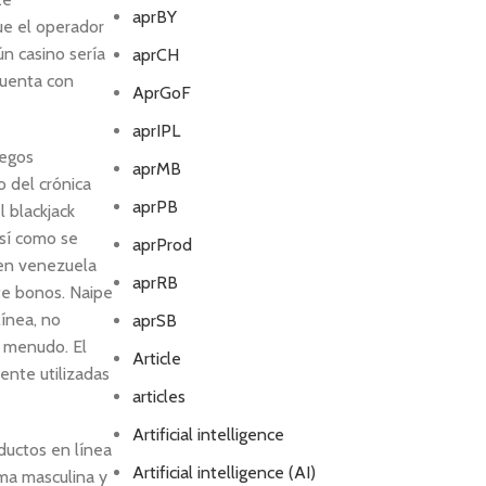
aprBY
ue el operador
n casino serí­a
aprCH
cuenta con
AprGoF
aprIPL
uegos
aprMB
o del crónica
aprPB
 blackjack
sí­ como se
aprProd
 en venezuela
aprRB
te bonos. Naipe
línea, no
aprSB
º menudo. El
Article
ente utilizadas
articles
Artificial intelligence
uctos en línea
Artificial intelligence (AI)
ma masculina y