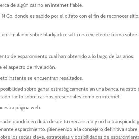
rca de algún casino en internet fiable.
 Go, donde es sabido por el olfato con el fin de reconocer sitio
, un simulador sobre blackjack resulta una excelente forma sobre 
ento de esparcimiento cual han obtenido a lo largo de las años.
e el aspecto de nivelación.
eto instante se encuentran resaltados.
 posibilidad sobre ganar estratégicamente an una banca, nuestro b
itado tanto sobre casinos presenciales como en internet.
 nuestra página web.
 nadie pondrí­a en duda desde tu mecanismo y no ha transpirado 
nante esparcimiento. ¡Bienvenido a la consejero definitiva sobre
re los reglas clave, estrategias y posibilidades de esparcimient