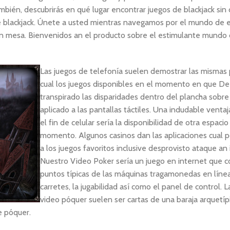
bién, descubrirás en qué lugar encontrar juegos de blackjack sin 
 blackjack. Únete a usted mientras navegamos por el mundo de el 
con mesa. Bienvenidos an el producto sobre el estimulante mundo 
Las juegos de telefonía suelen demostrar las mismas
cual los juegos disponibles en el momento en que De
transpirado las disparidades dentro del plancha sobre
aplicado a las pantallas táctiles. Una indudable venta
el fin de celular serí­a la disponibilidad de otra espaci
momento. Algunos casinos dan las aplicaciones cual po
a los juegos favoritos inclusive desprovisto ataque an 
Nuestro Video Poker serí­a un juego en internet que 
puntos típicas de las máquinas tragamonedas en línea,
carretes, la jugabilidad así­ como el panel de control. 
video póquer suelen ser cartas de una baraja arquetíp
e póquer.