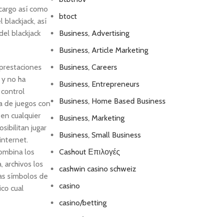
cargo así­ como
btoct
blackjack, así
del blackjack
Business, Advertising
Business, Article Marketing
 prestaciones
Business, Careers
 y no ha
Business, Entrepreneurs
 control
Business, Home Based Business
ja de juegos con
o en cualquier
Business, Marketing
sibilitan jugar
Business, Small Business
internet.
combina los
Cashout Επιλογές
 archivos los
cashwin casino schweiz
Las símbolos de
casino
ico cual
casino/betting