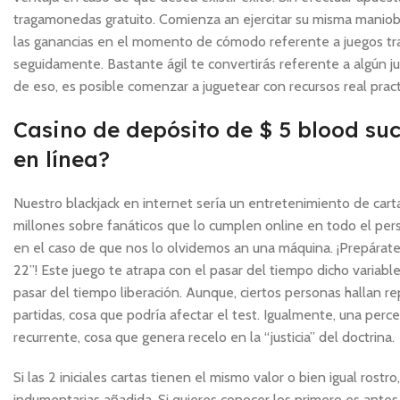
tragamonedas gratuito. Comienza an ejercitar su misma maniobra
las ganancias en el momento de cómodo referente a juegos tra
seguidamente. Bastante ágil te convertirás referente a algún 
de eso, es posible comenzar a juguetear con recursos real prac
Casino de depósito de $ 5 blood suc
en línea?
Nuestro blackjack en internet serí­a un entretenimiento de car
millones sobre fanáticos que lo cumplen online en todo el pers
en el caso de que nos lo olvidemos an una máquina. ¡Prepárate p
22”! Este juego te atrapa con el pasar del tiempo dicho variable
pasar del tiempo liberación. Aunque, ciertos personas hallan re
partidas, cosa que podría afectar el test. Igualmente, una perc
recurrente, cosa que genera recelo en la “justicia” del doctrina.
Si las 2 iniciales cartas tienen el mismo valor o bien igual rostr
indumentarias añadida. Si quieres conocer los primero es antes