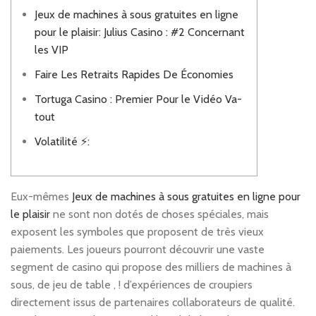
Jeux de machines à sous gratuites en ligne
pour le plaisir: Julius Casino : #2 Concernant
les VIP
Faire Les Retraits Rapides De Économies
Tortuga Casino : Premier Pour le Vidéo Va-
tout
Volatilité ⚡:
Eux-mêmes
Jeux de machines à sous gratuites en ligne pour
le plaisir
ne sont non dotés de choses spéciales, mais
exposent les symboles que proposent de très vieux
paiements. Les joueurs pourront découvrir une vaste
segment de casino qui propose des milliers de machines à
sous, de jeu de table , ! d’expériences de croupiers
directement issus de partenaires collaborateurs de qualité.