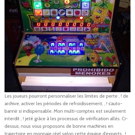
Les joueurs pourront personnaliser les limites de perte , ! de
archive, activer les périodes de refroidissement, , ! s’auto-
bannir si indispensable. Mon multi-comptes est seulement
interdit , ! jeté grâce à les processus de vérification allés. Ci-
dessus, nous vous proposons de bonne machines en
trajectoire en monnaie réel selon cette équipe d’experts , !