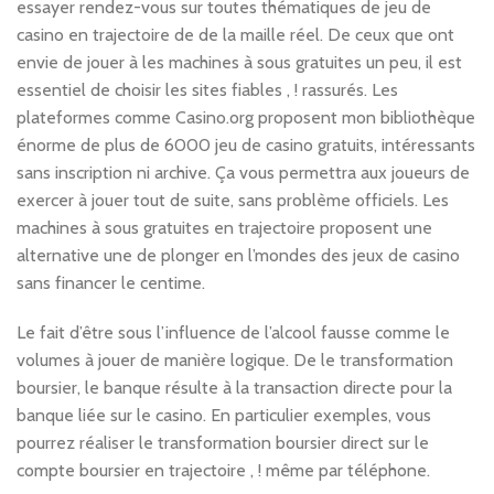
essayer rendez-vous sur toutes thématiques de jeu de
casino en trajectoire de de la maille réel. De ceux que ont
envie de jouer à les machines à sous gratuites un peu, il est
essentiel de choisir les sites fiables , ! rassurés. Les
plateformes comme Casino.org proposent mon bibliothèque
énorme de plus de 6000 jeu de casino gratuits, intéressants
sans inscription ni archive. Ça vous permettra aux joueurs de
exercer à jouer tout de suite, sans problème officiels. Les
machines à sous gratuites en trajectoire proposent une
alternative une de plonger en l’mondes des jeux de casino
sans financer le centime.
Le fait d’être sous l’influence de l’alcool fausse comme le
volumes à jouer de manière logique. De le transformation
boursier, le banque résulte à la transaction directe pour la
banque liée sur le casino. En particulier exemples, vous
pourrez réaliser le transformation boursier direct sur le
compte boursier en trajectoire , ! même par téléphone.