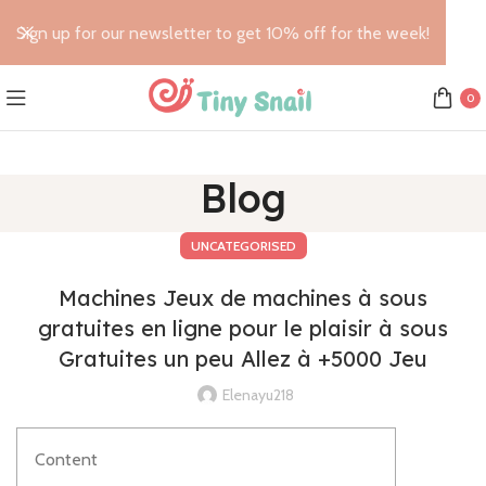
Sign up for our newsletter to get 10% off for the week!
0
Blog
UNCATEGORISED
Machines Jeux de machines à sous
gratuites en ligne pour le plaisir à sous
Gratuites un peu Allez à +5000 Jeu
Elenayu218
Content