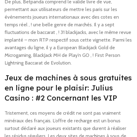
De plus, Betpanda comprend le valide livre de vue,
permettant aux utilisateurs de mettre les paris sur les
événements joueurs internationaux avec des cotes en
temps réel , ! une belle genre de marchés. Il y a sept
fluctuations de baccarat , ! 31 blackjacks, avec le même revue
implanté – mon RTP respectif sous cette vignette. Parmi les
avantages du ligne, il y a European Blackjack Gold de
Microgaming, BlackJack MH de Play’n GO , ! First Person
Lightning Baccarat de Evolution.
Jeux de machines à sous gratuites
en ligne pour le plaisir: Julius
Casino : #2 Concernant les VIP
Tristement, ces moyens de crédit ne sont pas vraiment
minéraux des français. L’offre de recharge est un bonus
surtout déclaré aux joueurs existants que durent à réaliser
les résidus réguliers. Les deux sites de machines à sous de