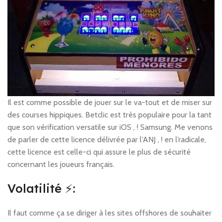
Il est comme possible de jouer sur le va-tout et de miser sur
des courses hippiques. Betclic est très populaire pour la tant
que son vérification versatile sur iOS , ! Samsung. Me venons
de parler de cette licence délivrée par l’ANJ , ! en l’radicale,
cette licence est celle-ci qui assure le plus de sécurité
concernant les joueurs français.
Volatilité ⚡:
Il faut comme ça se diriger à les sites offshores de souhaiter