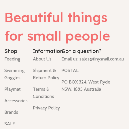
Beautiful things
for small people
Shop
Information
Got a question?
Feeding
About Us
Email us:
sales@tinysnail.com.au
Swimming
Shipment &
POSTAL:
Goggles
Return Policy
PO BOX 324, West Ryde
Playmat
Terms &
NSW, 1685 Australia
Conditions
Accessories
Privacy Policy
Brands
SALE