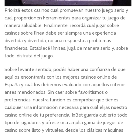
Priorizá estos casinos cual promuevan nuestro juego serio y
cual proporcionen herramientas para organizar tu juego de
manera saludable. Finalmente, recordá cual jugar sobre
casinos sobre línea debe ser siempre una experiencia
divertida y divertida, no una respuesta a problemas
financieros. Establecé límites, jugá de manera serio y, sobre
todo, disfrutá del juego.
Sobre levante sentido, podés haber una confianza de que
aquí os encontrarás con los mejores casinos online de
España y cual los debemos evaluado con aquellos criterios
antes mencionados. Sin caer sobre favoritismos o
preferencias, nuestra función es comprobar que tienes
cualquier una información necesaria para cual elijas nuestro
casino online de tu preferencia. 1xBet guarda cubierto todo
tipo de jugadores y ofrece una amplia gama de juegos de
casino sobre listo y virtuales, desde los clásicas máquinas