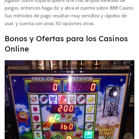
jugador sobre España quiere una más amplia variedad de
juegos, entonces haga clic y abra el cuenta sobre 888 Casino.
Sus métodos de pago resultan muy sencillos y rápidos de
usar, y cuenta con unas 30 opciones otras.
Bonos y Ofertas para los Casinos
Online