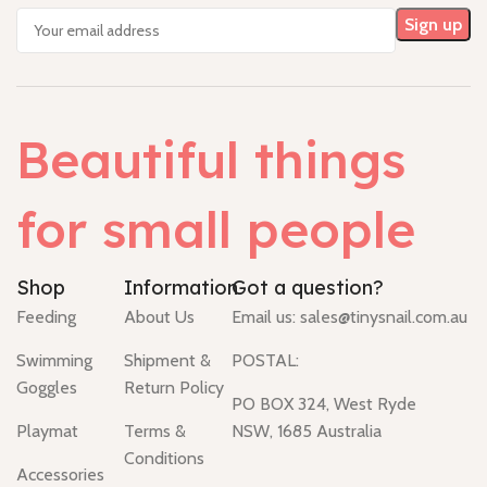
Beautiful things
for small people
Shop
Information
Got a question?
Feeding
About Us
Email us:
sales@tinysnail.com.au
Swimming
Shipment &
POSTAL:
Goggles
Return Policy
PO BOX 324, West Ryde
Playmat
Terms &
NSW, 1685 Australia
Conditions
Accessories