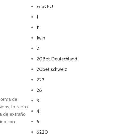
+novPU
1
11
1win
2
20Bet Deutschland
20bet schweiz
222
26
 forma de
3
inos, lo tanto
4
ca de extraño
sino con
6
6220