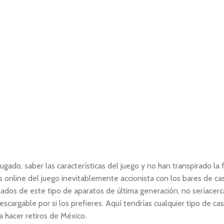
ugado, saber las características del juego y no han transpirado la
online del juego inevitablemente accionista con los bares de cas
ados de este tipo de aparatos de última generación, no serí­acer
cargable por si los prefieres. Aquí tendrí­as cualquier tipo de ca
 hacer retiros de México.