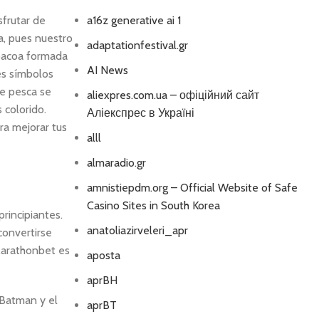
sfrutar de
a16z generative ai 1
a, pues nuestro
adaptationfestival.gr
rbacoa formada
AI News
es símbolos
de pesca se
aliexpres.com.ua – офіційний сайт
 colorido.
Аліекспрес в Україні
ra mejorar tus
alll
almaradio.gr
amnistiepdm.org – Official Website of Safe
Casino Sites in South Korea
rincipiantes.
anatoliazirveleri_apr
convertirse
Marathonbet es
aposta
aprBH
 Batman y el
aprBT