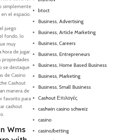
 o simplemente
btoct
 en el espacio.
Business, Advertising
el juego
Business, Article Marketing
el fondo, lo
Business, Careers
que muy
 hora de jugar.
Business, Entrepreneurs
s propiedades
Business, Home Based Business
go se destaque
as de Casino
Business, Marketing
oche Cashout
Business, Small Business
gran manera de
Cashout Επιλογές
r favorito para
sar cashout
cashwin casino schweiz
o.
casino
fun Wms
casino/betting
are with