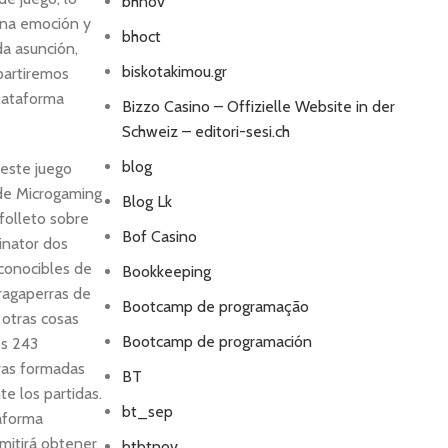
bhnov
una emoción y
bhoct
da asunción,
biskotakimou.gr
partiremos
plataforma
Bizzo Casino – Offizielle Website in der
Schweiz – editori-sesi.ch
blog
 este juego
 de Microgaming
Blog Lk
 folleto sobre
Bof Casino
inator dos
conocibles de
Bookkeeping
tragaperras de
Bootcamp de programação
 otras cosas
Bootcamp de programación
os 243
ras formadas
BT
te los partidas.
bt_sep
taforma
mitirá obtener
btbtnov