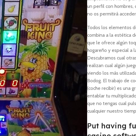
un perfil con hombres,
no os permitirá acceder
Todos los elementos d
combina a la estética d
que le ofrece algún to
hogareño y especial a la
Descubramos cual otra
realizan cual algún jue
viendo los más utilizad
Bodog. El trabajo de c
(coche recibir) es una 
entablar tu multiplicado
que no tengas cual pul
cualquier nuestro tiemp
Put having 
casino softw