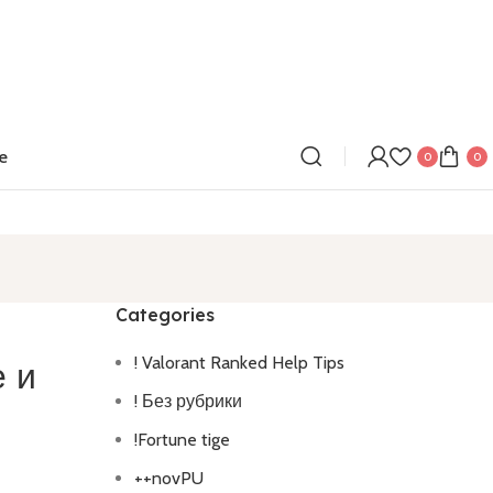
e
0
0
Categories
! Valorant Ranked Help Tips
 и
! Без рубрики
!Fortune tige
++novPU