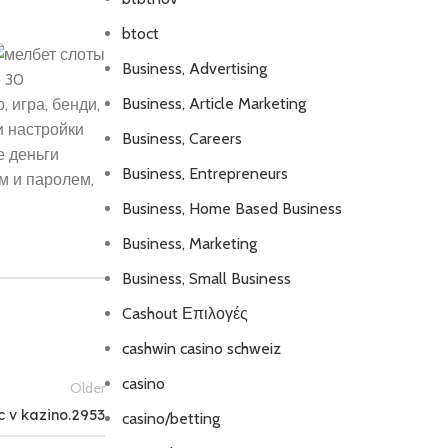
btoct
Business, Advertising
 30
Business, Article Marketing
 игра, бенди,
и настройки
Business, Careers
е деньги
Business, Entrepreneurs
м и паролем,
Business, Home Based Business
Business, Marketing
Business, Small Business
Cashout Επιλογές
cashwin casino schweiz
casino
Older
 v kazino.2953
casino/betting