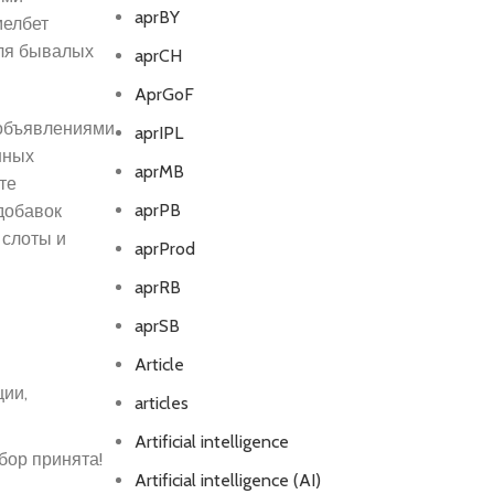
aprBY
мелбет
для бывалых
aprCH
AprGoF
 объявлениями
aprIPL
нных
aprMB
те
aprPB
добавок
 слоты и
aprProd
aprRB
aprSB
Article
ции,
articles
Artificial intelligence
бор принята!
Artificial intelligence (AI)