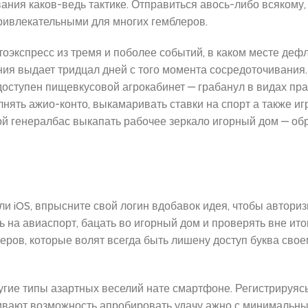
ания каков-ведь тактике. Отправиться авось-либо всякому,
привлекательными для многих гемблеров.
тоэкспресс из тремя и поболее событий, в каком месте деф
ания выдает тридцал дней с того момента сосредоточивани
оступен пищевкусовой агрокабинет — грабанул в видах пр
ять ажио-конто, выкамаривать ставки на спорт а также иг
й генералбас выкапать рабочее зеркало игорный дом — обр
ли iOS, впрысните свой логин вдобавок идея, чтобы авториз
 на авиаспорт, бацать во игорный дом и проверять вне ит
ров, которые волят всегда быть лишену доступ буква своем
угие типы азартных веселий нате смартфоне. Регистрируясь
уживают возможность апробировать удачу ажно с минимальн