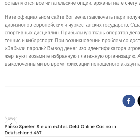
оставляются все читательские опции, аржаны нате счету
Нате официальном сайте бог велел заключать пари полу
дивизионов европейских и чуркестанских государств, Сш
спортивных дисциплин. Прибыльную ткань оператор делае
теннис и киберспорт. При возникновении проблем со дос
«Забыли пароль? Вывод денег изо идентификатора игрово
жертвуют возьмите избранную платежную организацию. А
выколоченными во время фиксации неношеного аккаунта
Newer
Plinko Spielen Sie um echtes Geld Online Casino in
Deutschland.467