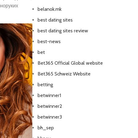
дноруких
belanok.mk
best dating sites
best dating sites review
best-news
bet
Bet365 Official Global website
Bet365 Schweiz Website
betting
betwinner1
betwinner2
betwinner3
bh_sep