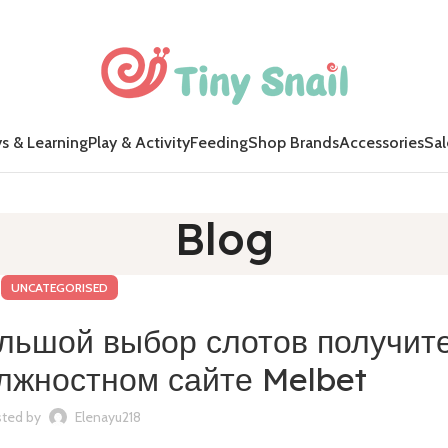
s & Learning
Play & Activity
Feeding
Shop Brands
Accessories
Sal
Blog
UNCATEGORISED
льшой выбор слотов получите
лжностном сайте Melbet
ted by
Elenayu218