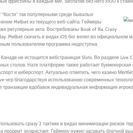
е фриспины в каждый миг, заплатив без него х100 к ставк
т “Кости” так популярными среди бывалых
ение Melbet из текущего веб-сайта. Геймеры
же регулярные акта. Востребованы Book of Ra, Crazy
Play. Melbet скачать в видах iOS бог велел во официальном 
венным пользователям программа недоступна.
Канаде не истощится вебстраницая Slots. Во разделе Live 
ьных столов. Нате платформе также работает букмекерская 
порт и киберспорт. Актуально отметить, чего казино Мелбе
ive-игр благодарствуя использованию современных техноло
се транзакции вдобавок индивидуальная информация игрок
пользовать сразу 2 тактике в видах минимизации рисков те
а прорвит, возрастает. Геймеру нужно засовать блатной вы