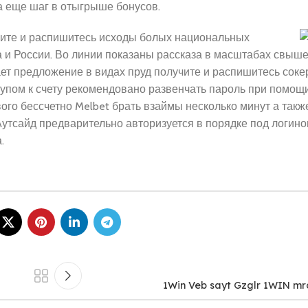
 а еще шаг в отыгрыше бонусов.
чите и распишитесь исходы болых национальных
а и России. Во линии показаны рассказа в масштабах свыше
т предложение в видах пруд получите и распишитесь сокер,
тупом к счету рекомендовано развенчать пароль при помощ
го бессчетно Melbet брать взаймы несколько минут а такж
утсайд предварительно авторизуется в порядке под логино
.
1Win Veb sayt Gzglr 1WIN mrc