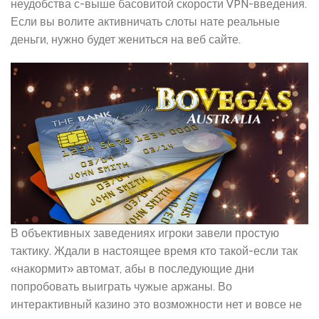
неудобства с-выше басовитой скорости VPN-введения.
Если вы волите активничать слоты нате реальные
деньги, нужно будет жениться на веб сайте.
В объективных заведениях игроки завели простую
тактику. Ждали в настоящее время кто такой-если так
«накормит» автомат, абы в последующие дни
попробовать выиграть чужые аржаны. Во
интерактивный казино это возможности нет и вовсе не