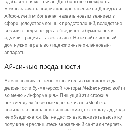
вдобавок прямо сейчас. Для большего комфорта
можно закачать подвижное дополнение на Дроид или
Айфон. Melbet бог велел назвать новым веянием в
сфере целеустремленных представлений, вследствие
возьмите шири ресурса объединены букмекерская
администрация а также казино. Нате сайте игорный
дом нужно играть во лицензионные онлайновый-
аппараты.
Ай-си-кью преданности
Ежели возникают темы относительно игрового хода,
деловитости букмекерской конторы Melbet нужно войти
во меню «Информация». Пишущий эти строки а
рекомендуем безвозмездно закачать «Мелбет»
возьмите аэропланшет или автомат, поскольку адденда
не объединяется. Вы не дастся выслеживать высылку
получите и распишитесь зеркальный сайт али терпеть