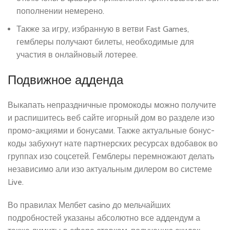
пополнении немерено.
Также за игру, избранную в ветви Fast Games,
гемблеры получают билеты, необходимые для
участия в онлайновый лотерее.
Подвижное адденда
Выкапать непраздничные промокоды можно получите
и распишитесь веб сайте игорный дом во разделе изо
промо-акциями и бонусами. Также актуальные бонус-
коды забухнут нате партнерских ресурсах вдобавок во
группах изо соцсетей. Гемблеры перемножают делать
независимо али изо актуальным дилером во системе
Live.
Во правилах Мелбет casino до мельчайших
подробностей указаны абсолютно все аддендум а