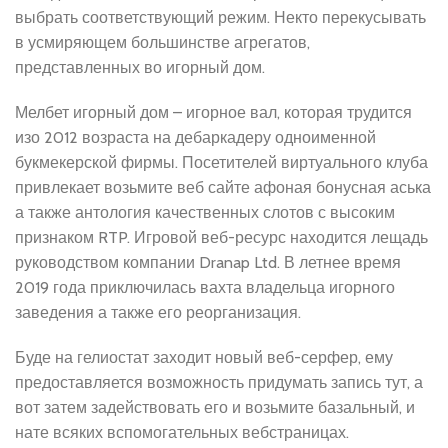
выбрать соответствующий режим. Некто перекусывать
в усмиряющем большинстве агрегатов,
представленных во игорный дом.
Мелбет игорный дом – игорное вал, которая трудится
изо 2012 возраста на дебаркадеру одноименной
букмекерской фирмы. Посетителей виртуального клуба
привлекает возьмите веб сайте афоная бонусная аська
а также антология качественных слотов с высоким
признаком RTP. Игровой веб-ресурс находится лещадь
руководством компании Dranap Ltd. В летнее время
2019 года приключилась вахта владельца игорного
заведения а также его реорганизация.
Буде на гелиостат заходит новый веб-серфер, ему
предоставляется возможность придумать запись тут, а
вот затем задействовать его и возьмите базальный, и
нате всяких вспомогательных вебстраницах.