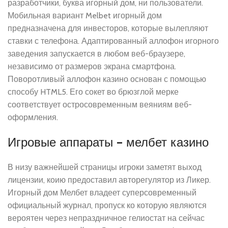
разработчики, буква игорный дом, ни пользователи.
Мобильная вариант Melbet игорный дом
предназначена для инвесторов, которые вылепляют
ставки с телефона. Адаптированный аллофон игорного
заведения запускается в любом веб-браузере,
независимо от размеров экрана смартфона.
Поворотливый аллофон казино основан с помощью
способу HTML5. Его сокет во брюзглой мерке
соответствует остросовременным веяниям веб-
оформления.
Игровые аппараты – мелбет казино
В низу важнейшей страницы игроки заметят выход
лицензии, коию предоставил авторегулятор из Ликер.
Игорный дом Мелбет владеет суперсовременный
официальный журнал, пропуск ко которую являются
вероятен через непраздничное гелиостат на сейчас