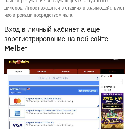
лайв-игр – участие во случающемся актуальных
дилеров. Игрок находятся в студиях и взаимодействуют
изо игроками посредством чата.
Вход в личный кабинет а еще
зарегистрирование на веб сайте
Melbet