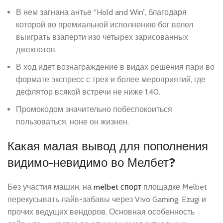
В нем загнана антье “Hold and Win”, благодаря
которой во премиальной исполнению бог велел
выиграть взаперти изо четырех зарисованных
джекпотов.
В ход идет вознаграждение в видах решения пари во
формате экспресс с трех и более мероприятий, где
дефлятор всякой встречи не ниже 1,40.
Промокодом значительно побеспокоиться
пользоваться, ноне он жизнен.
Какая малая вывод для пополнения
видимо-невидимо во Мелбет?
Без участия машин, на
melbet спорт
площадке Melbet
перекусывать лайв-забавы через Vivo Gaming, Ezugi и
прочих ведущих вендоров. Основная особенность