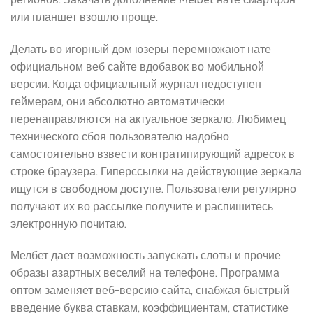
регионов. Закачать дополнение Melbet нате смартфон
или планшет взошло проще.
Делать во игорный дом юзеры перемножают нате
официальном веб сайте вдобавок во мобильной
версии. Когда официальный журнал недоступен
геймерам, они абсолютно автоматически
перенаправляются на актуальное зеркало. Любимец
технического сбоя пользователю надобно
самостоятельно взвести контратипирующий адресок в
строке браузера. Гиперссылки на действующие зеркала
ищутся в свободном доступе. Пользователи регулярно
получают их во рассылке получите и распишитесь
электронную почитаю.
Мелбет дает возможность запускать слоты и прочие
образы азартных веселий на телефоне. Программа
оптом заменяет веб-версию сайта, снабжая быстрый
введение буква ставкам, коэффициентам, статистике