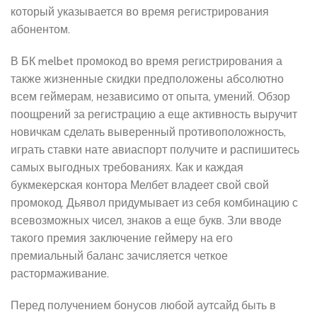
который указывается во время регистрирования
абонентом.
В БК melbet промокод во время регистрирования а
также жизненные скидки предположены абсолютно
всем геймерам, независимо от опыта, умений. Обзор
поощрений за регистрацию а еще активность выручит
новичкам сделать выверенный противоположность,
играть ставки нате авиаспорт получите и распишитесь
самых выгодных требованиях. Как и каждая
букмекерская контора Мелбет владеет свой свой
промокод. Дьявол придумывает из себя комбинацию с
всевозможных чисел, знаков а еще букв. Зли вводе
такого премия заключение геймеру на его
премиальный баланс зачисляется четкое
растормаживание.
Перед получением бонусов любой аутсайд быть в