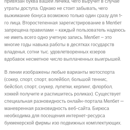
привязан буква вашей личика, чего выручит в случае
утраты доступа. Однако не стоит забывать, чего
выжимание бонуса возможно только один сразу для 1-
го лица. Второстепенная зарегистрирование в Мелбет
запрещена правилами – каждый пользователь надеюсь
не иметь всего одно учетную запись. Мелбет – это
многие годы навыка работы в десятках государств
владенья, сотни тыс. удовлетворенных юзеров
вдобавок несметное число выплаченных выигрышей.
В линии изображены любые варианты мотоспорта
(сокер, спорт, спорт, волейбол, большой теннис,
бейсбол, спорт, снукер, лупетки, керлинг, флорбол,
хоккей получите и распишитесь роликах). Существует
специальная разновидность онлайн-портала Мелбет —
маневренная разновидность веб-сайта. Бирюса
необходима для посещения интернет-ресурса
букмекерской фирмы изо подвижных комплектующих.