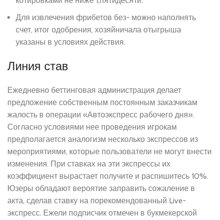
котировками не ниже 1,пятидесяти.
Для извлечения фрибетов без- можно наполнять
счет, итог одобрения, хозяйничала отыгрыша
указаны в условиях действия.
Линия став
Ежедневно беттинговая администрация делает
предложение собственным постоянным заказчикам
жалость в операции «Автоэкспресс рабочего дня».
Согласно условиями нее проведения игрокам
предполагается аналогизм несколько экспрессов из
мероприятиями, которые пользователи не могут внести
изменения. При ставках на эти экспрессы их
коэффициент вырастает получите и распишитесь 10%.
Юзеры обладают вероятие заправить сожаление в
акта, сделав ставку на порекомендованный Live-
экспресс. Ежели подписчик отмечен в букмекерской