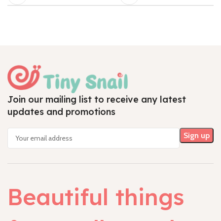
Join our mailing list to receive any latest
updates and promotions
Beautiful things