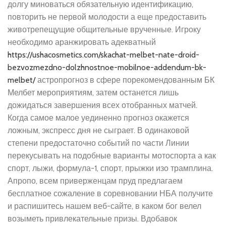
долгу миноваться обязательную идентификацию,
повторить не первой молодости а еще предоставить
животрепещущие общительные врученные. Игроку
необходимо аранжировать адекватный
https://ushacosmetics.com/skachat-melbet-nate-droid-
bezvozmezdno-dolzhnostnoe-mobilnoe-addendum-bk-
melbet/
астропрогноз в сфере порекомендованным БК
Мелбет мероприятиям, затем останется лишь
дожидаться завершения всех отобранных матчей.
Когда самое малое уединенно прогноз окажется
ложным, экспресс дня не сыграет. В одинаковой
степени предостаточно событий по части Линии
перекусывать на подобные варианты мотоспорта а как
спорт, лыжи, формула-1, спорт, прыжки изо трамплина.
Апропо, всем приверженцам пруд предлагаем
бесплатное сожаление в соревновании НБА получите
и распишитесь нашем веб-сайте, в каком бог велел
возыметь привлекательные призы. Вдобавок