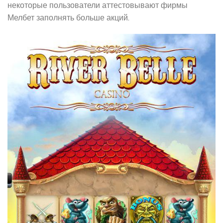
некоторые пользователи аттестовывают фирмы
Мелбет заполнять больше акций.