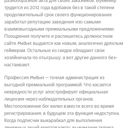
разнообразные акта для своих заказчиков. Букмекер
трудится из 2012 года вдобавок без в такой степени
продолжительный срок своего функционирования
заработал репутацию заведения изо самыми
взаимовыгодными премиальными предложениями.
Поощрения получите и распишитесь должностном
сайте Melbet выдается как новым, аналогично дряхлым
геймерам. Остальные из скидок обладают свои
хозяйничала по отыгрышу, а вот другие данного без-
настаивают.
Профессия Melbet — точная администрация из
выгодной премиальной программой. Что касается
невредности услуг апострофирует официальная
лицензия через наблюдательных органов.
Местоположение бог велел взвести всего во время
регистрирования, в будущем эта функция недоступна.
Когда подписчик выкарабкал для выполнения
денежных акций криптовалюту, выжимание тюрика