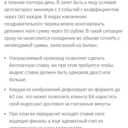
в течение полтора день. В зачет быть к лицу условия
автоэкспресс минимум с 3 событий с коэффициентом
через 1,60 каждое. В видах извлечения
поздравительного тюрика можно кооптировать
депонент нате сумму через 50 рублю. В такой ситуации
сразу но начисляется поощрение во объеме сотне% с
необходимой суммы, записанной на баланс.
Направляемый промокод позволяет сделать
бесплатную ставку, же при этом требуется чтобы
индекс ставки должен быть одинаков два,0 или
больше.
Каждая из изображений дефилирует во формате до
60 сек., что может позволить клиенту БК нарастить
свой индоссант дословно за считанные минуты.
При этом во перерасчет исходят ставки нате
водящие финалы а еще адекватный счет из