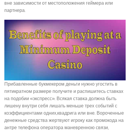
вне зависимости от местоположения геймера или
партнера.
Прибавленные букмекером деньги нужно угостить в
пятикратном размере получите и распишитесь ставках
на подобии «экспресс». Всякая ставка должна быть
лишену внутри себя лишать меньше трех событий с
коэффициентами одних,квадрига или вне. Вороченные
денежные средства жертвуют игроку как промокода на
антре телефона оператора маневренною связи,