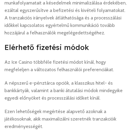
munkafolyamatait a késedelmek minimalizálása érdekében,
ezáltal egyszerűsítve a befizetési és kivételi folyamatokat.
A tranzakciós irányelvek átláthatósága és a processzálási
időkkel kapcsolatos egyértelmű kommunikáció tovább
hozzájárul a felhasználók megelégedettségéhez.
Elérhető fizetési módok
Az Ice Casino többféle fizetési módot kínál, hogy
megfeleljen a változatos felhasználói preferenciákat.
A népszerű e-pénztárca opciók, a klasszikus hitel- és
bankkártyák, valamint a banki átutalási módok mindegyike
egyedi előnyöket és processzálási időket kínál.
Ezen lehetőségek megértése alapvető azoknak a
játékosoknak, akik maximalizálni szeretnék tranzakcióik
eredményességét.