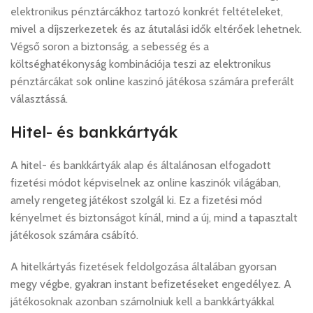
elektronikus pénztárcákhoz tartozó konkrét feltételeket,
mivel a díjszerkezetek és az átutalási idők eltérőek lehetnek.
Végső soron a biztonság, a sebesség és a
költséghatékonyság kombinációja teszi az elektronikus
pénztárcákat sok online kaszinó játékosa számára preferált
választássá.
Hitel- és bankkártyák
A hitel- és bankkártyák alap és általánosan elfogadott
fizetési módot képviselnek az online kaszinók világában,
amely rengeteg játékost szolgál ki. Ez a fizetési mód
kényelmet és biztonságot kínál, mind a új, mind a tapasztalt
játékosok számára csábító.
A hitelkártyás fizetések feldolgozása általában gyorsan
megy végbe, gyakran instant befizetéseket engedélyez. A
játékosoknak azonban számolniuk kell a bankkártyákkal