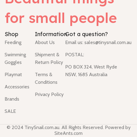
for small people
Shop
Information
Got a question?
Feeding
About Us
Email us:
sales@tinysnail.com.au
Swimming
Shipment &
POSTAL:
Goggles
Return Policy
PO BOX 324, West Ryde
Playmat
Terms &
NSW, 1685 Australia
Conditions
Accessories
Privacy Policy
Brands
SALE
.pinco.nicotoss_Английский
© 2024 TinySnail.com.au. All Rights Reserved. Powered by
SiteAnts.com