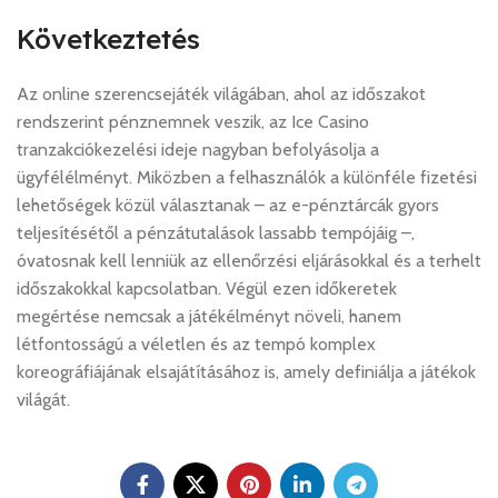
Következtetés
Az online szerencsejáték világában, ahol az időszakot
rendszerint pénznemnek veszik, az Ice Casino
tranzakciókezelési ideje nagyban befolyásolja a
ügyfélélményt. Miközben a felhasználók a különféle fizetési
lehetőségek közül választanak – az e-pénztárcák gyors
teljesítésétől a pénzátutalások lassabb tempójáig –,
óvatosnak kell lenniük az ellenőrzési eljárásokkal és a terhelt
időszakokkal kapcsolatban. Végül ezen időkeretek
megértése nemcsak a játékélményt növeli, hanem
létfontosságú a véletlen és az tempó komplex
koreográfiájának elsajátításához is, amely definiálja a játékok
világát.