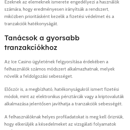
Ezeknek az elemeknek ismerete engedélyezi a használók
számára, hogy eredményesen irányítsák a rendszert,
miközben prioritásként kezelik a fizetési védelmet és a
tranzakciók hatékonyságát.
Tanácsok a gyorsabb
tranzakciókhoz
Az Ice Casino ügyletének felgyorsítása érdekében a
felhasználók számos módszert alkalmazhatnak, melyek
növelik a feldolgozási sebességet.
Először is, a megbízható, hatékonyságukról ismert fizetési
módok, mint az elektronikus pénztárcák vagy a kriptovaluták
alkalmazása jelentősen javíthatja a tranzakciók sebességét.
A felhasználóknak helyes profiladatokat is meg kell őrizniük,
hogy elkerüljék a késedelmeket az vizsgálati folyamatok