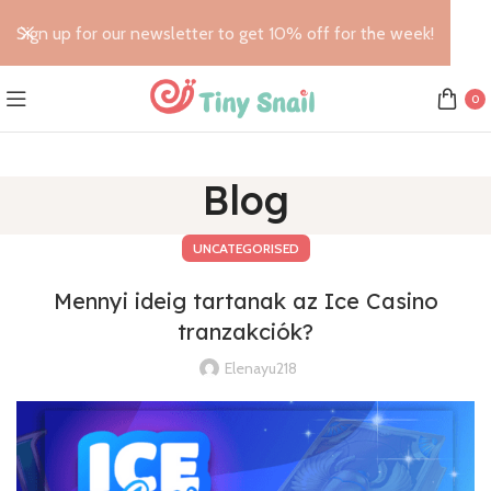
Sign up for our newsletter to get 10% off for the week!
0
Blog
UNCATEGORISED
Mennyi ideig tartanak az Ice Casino
tranzakciók?
Elenayu218