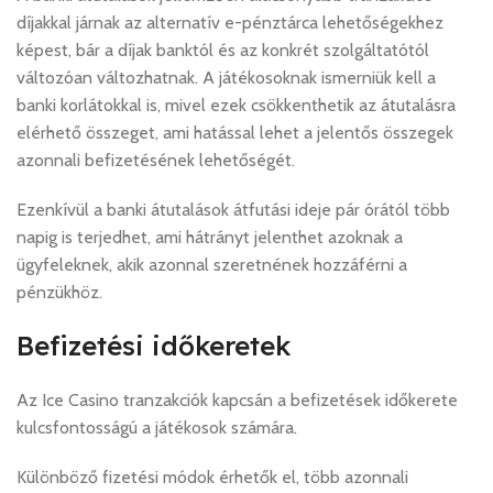
díjakkal járnak az alternatív e-pénztárca lehetőségekhez
képest, bár a díjak banktól és az konkrét szolgáltatótól
változóan változhatnak. A játékosoknak ismerniük kell a
banki korlátokkal is, mivel ezek csökkenthetik az átutalásra
elérhető összeget, ami hatással lehet a jelentős összegek
azonnali befizetésének lehetőségét.
Ezenkívül a banki átutalások átfutási ideje pár órától több
napig is terjedhet, ami hátrányt jelenthet azoknak a
ügyfeleknek, akik azonnal szeretnének hozzáférni a
pénzükhöz.
Befizetési időkeretek
Az Ice Casino tranzakciók kapcsán a befizetések időkerete
kulcsfontosságú a játékosok számára.
Különböző fizetési módok érhetők el, több azonnali