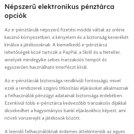
Népszerű elektronikus pénztárca
opciók
Az e-pénztárcák népszerű fizetési móddá váltak az online
kaszinó környezetben, a kényelem és a biztonság keverékét
kínálva a játékosoknak. A kiemelkedő e-pénztárca
lehetőségek közé tartozik a PayPal, a Skrill és a Neteller,
amelyek mindegyike sebes tranzakciós tempót és
egyszerűen használható interfészt kínál.
Az e-pénztárcák biztonsága rendkívüli fontosságú, mivel
ezek a rendszerek szigorú titkosítási eljárásokat alkalmaznak
a felhasználók pénzügyi adatainak biztonsága érdekében.
Ezenkívül több e-pénztárca kedvezőbb tranzakciós díjakkal
dicsekedhet a hagyományos banki eljárásokhoz képest, ami
növeli vonzerejét a játékosok között.
A leendő felhasználóknak érdemes áttekinteniük az egyes