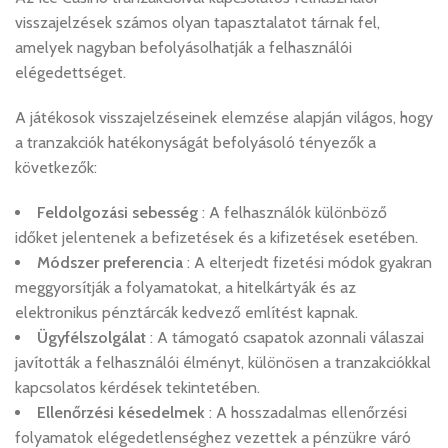
visszajelzések számos olyan tapasztalatot tárnak fel,
amelyek nagyban befolyásolhatják a felhasználói
elégedettséget.
A játékosok visszajelzéseinek elemzése alapján világos, hogy
a tranzakciók hatékonyságát befolyásoló tényezők a
következők:
Feldolgozási sebesség
: A felhasználók különböző
időket jelentenek a befizetések és a kifizetések esetében.
Módszer preferencia
: A elterjedt fizetési módok gyakran
meggyorsítják a folyamatokat, a hitelkártyák és az
elektronikus pénztárcák kedvező említést kapnak.
Ügyfélszolgálat
: A támogató csapatok azonnali válaszai
javították a felhasználói élményt, különösen a tranzakciókkal
kapcsolatos kérdések tekintetében.
Ellenőrzési késedelmek
: A hosszadalmas ellenőrzési
folyamatok elégedetlenséghez vezettek a pénzükre váró