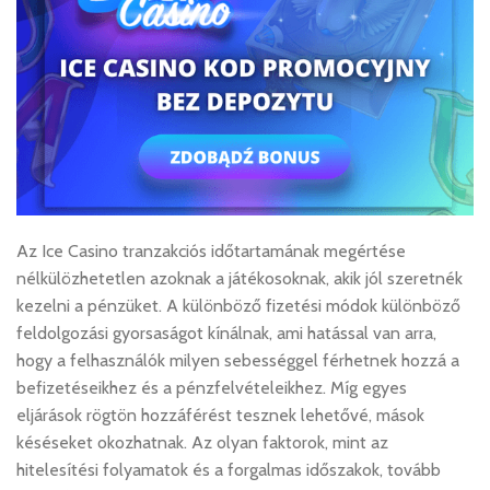
Az Ice Casino tranzakciós időtartamának megértése
nélkülözhetetlen azoknak a játékosoknak, akik jól szeretnék
kezelni a pénzüket. A különböző fizetési módok különböző
feldolgozási gyorsaságot kínálnak, ami hatással van arra,
hogy a felhasználók milyen sebességgel férhetnek hozzá a
befizetéseikhez és a pénzfelvételeikhez. Míg egyes
eljárások rögtön hozzáférést tesznek lehetővé, mások
késéseket okozhatnak. Az olyan faktorok, mint az
hitelesítési folyamatok és a forgalmas időszakok, tovább