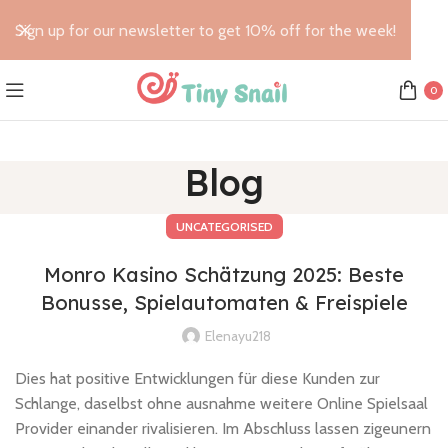
Sign up for our newsletter to get 10% off for the week!
0
Blog
UNCATEGORISED
Monro Kasino Schätzung 2025: Beste
Bonusse, Spielautomaten & Freispiele
Elenayu218
Dies hat positive Entwicklungen für diese Kunden zur
Schlange, daselbst ohne ausnahme weitere Online Spielsaal
Provider einander rivalisieren. Im Abschluss lassen zigeunern