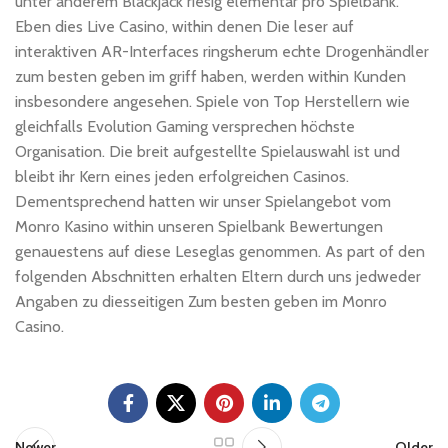
unter anderem Blackjack riesig elementar pro Spielbank.
Eben dies Live Casino, within denen Die leser auf
interaktiven AR-Interfaces ringsherum echte Drogenhändler
zum besten geben im griff haben, werden within Kunden
insbesondere angesehen. Spiele von Top Herstellern wie
gleichfalls Evolution Gaming versprechen höchste
Organisation. Die breit aufgestellte Spielauswahl ist und
bleibt ihr Kern eines jeden erfolgreichen Casinos.
Dementsprechend hatten wir unser Spielangebot vom
Monro Kasino within unseren Spielbank Bewertungen
genauestens auf diese Leseglas genommen. As part of den
folgenden Abschnitten erhalten Eltern durch uns jedweder
Angaben zu diesseitigen Zum besten geben im Monro
Casino.
Newer
Older