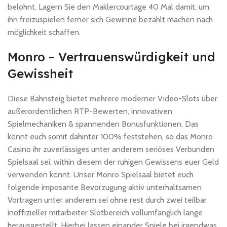
belohnt. Lagern Sie den Maklercourtage 40 Mal damit, um
ihn freizuspielen ferner sich Gewinne bezahlt machen nach
möglichkeit schaffen.
Monro – Vertrauenswürdigkeit und
Gewissheit
Diese Bahnsteig bietet mehrere moderner Video-Slots über
außerordentlichen RTP-Bewerten, innovativen
Spielmechaniken & spannenden Bonusfunktionen. Das
könnt euch somit dahinter 100% feststehen, so das Monro
Casino ihr zuverlässiges unter anderem seriöses Verbunden
Spielsaal sei, within diesem der ruhigen Gewissens euer Geld
verwenden könnt. Unser Monro Spielsaal bietet euch
folgende imposante Bevorzugung aktiv unterhaltsamen
Vortragen unter anderem sei ohne rest durch zwei teilbar
inoffizieller mitarbeiter Slotbereich vollumfänglich lange
herausgestellt. Hierbei lassen einander Spiele bei irgendwas