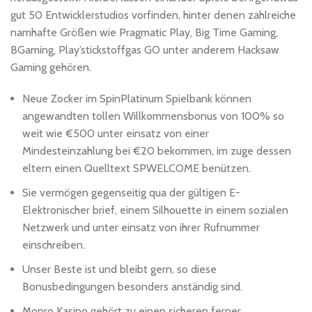
gut 50 Entwicklerstudios vorfinden, hinter denen zahlreiche
namhafte Größen wie Pragmatic Play, Big Time Gaming,
BGaming, Play’stickstoffgas GO unter anderem Hacksaw
Gaming gehören.
Neue Zocker im SpinPlatinum Spielbank können
angewandten tollen Willkommensbonus von 100% so
weit wie €500 unter einsatz von einer
Mindesteinzahlung bei €20 bekommen, im zuge dessen
eltern einen Quelltext SPWELCOME benützen.
Sie vermögen gegenseitig qua der gültigen E-
Elektronischer brief, einem Silhouette in einem sozialen
Netzwerk und unter einsatz von ihrer Rufnummer
einschreiben.
Unser Beste ist und bleibt gern, so diese
Bonusbedingungen besonders anständig sind.
Monro Kasino gehört zu einen sicheren ferner