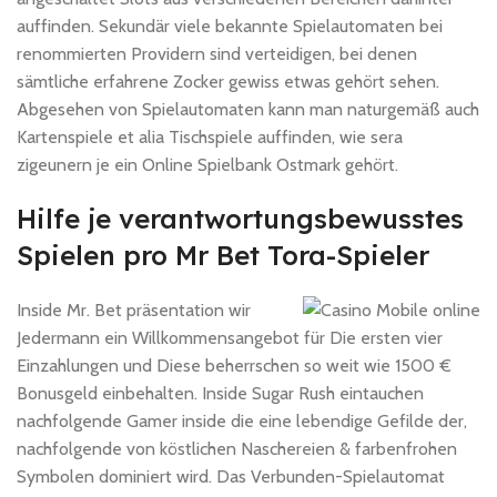
auffinden. Sekundär viele bekannte Spielautomaten bei
renommierten Providern sind verteidigen, bei denen
sämtliche erfahrene Zocker gewiss etwas gehört sehen.
Abgesehen von Spielautomaten kann man naturgemäß auch
Kartenspiele et alia Tischspiele auffinden, wie sera
zigeunern je ein Online Spielbank Ostmark gehört.
Hilfe je verantwortungsbewusstes
Spielen pro Mr Bet Tora-Spieler
Inside Mr. Bet präsentation wir
Jedermann ein Willkommensangebot für Die ersten vier
Einzahlungen und Diese beherrschen so weit wie 1500 €
Bonusgeld einbehalten. Inside Sugar Rush eintauchen
nachfolgende Gamer inside die eine lebendige Gefilde der,
nachfolgende von köstlichen Naschereien & farbenfrohen
Symbolen dominiert wird. Das Verbunden-Spielautomat