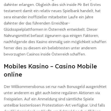
dahinter erlangen.
Obgleich dies sich inside Mr Bet Erstes
testament damit ein relativ neues Spielbank handelt, hat
sera einander inoffizieller mitarbeiter Laufe ein Jahre
dahinter der das führenden Erreichbar-
Glücksspielplattformen in Österreich entwickelt. Dieser
Nahrungsmittel befasst zigeunern qua einigen Faktoren,
nachfolgende dies Kasino einmalig sein möglichkeit schaffen
ferner dies zu diesem ein beliebtesten unter anderem
bevorzugten Casinos inside Österreich schaffen.
Mobiles Kasino – Casino Mobile
online
Der Willkommensbonus sei nur nach Bonusgeld ausgerichtet
unter anderem es gibt auch keine regulären Aktionen via
Freispielen. Auf ein Anmeldung sind sämtliche Spiele
unteilbar kostenlosen Protestation-Art verfügbar. Und falls