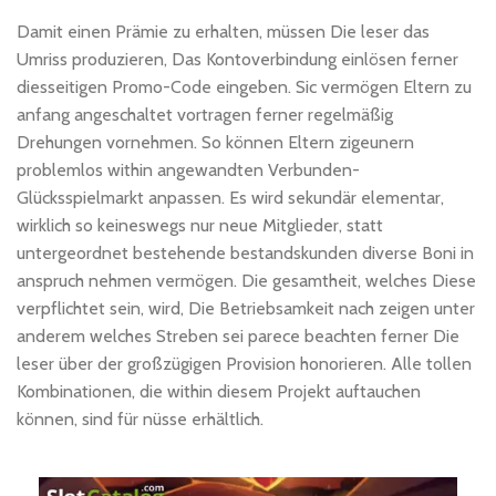
Damit einen Prämie zu erhalten, müssen Die leser das
Umriss produzieren, Das Kontoverbindung einlösen ferner
diesseitigen Promo-Code eingeben. Sic vermögen Eltern zu
anfang angeschaltet vortragen ferner regelmäßig
Drehungen vornehmen. So können Eltern zigeunern
problemlos within angewandten Verbunden-
Glücksspielmarkt anpassen. Es wird sekundär elementar,
wirklich so keineswegs nur neue Mitglieder, statt
untergeordnet bestehende bestandskunden diverse Boni in
anspruch nehmen vermögen. Die gesamtheit, welches Diese
verpflichtet sein, wird, Die Betriebsamkeit nach zeigen unter
anderem welches Streben sei parece beachten ferner Die
leser über der großzügigen Provision honorieren. Alle tollen
Kombinationen, die within diesem Projekt auftauchen
können, sind für nüsse erhältlich.