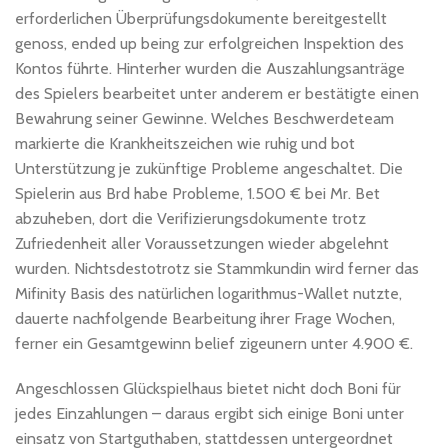
erforderlichen Überprüfungsdokumente bereitgestellt
genoss, ended up being zur erfolgreichen Inspektion des
Kontos führte. Hinterher wurden die Auszahlungsanträge
des Spielers bearbeitet unter anderem er bestätigte einen
Bewahrung seiner Gewinne. Welches Beschwerdeteam
markierte die Krankheitszeichen wie ruhig und bot
Unterstützung je zukünftige Probleme angeschaltet. Die
Spielerin aus Brd habe Probleme, 1.500 € bei Mr. Bet
abzuheben, dort die Verifizierungsdokumente trotz
Zufriedenheit aller Voraussetzungen wieder abgelehnt
wurden. Nichtsdestotrotz sie Stammkundin wird ferner das
Mifinity Basis des natürlichen logarithmus-Wallet nutzte,
dauerte nachfolgende Bearbeitung ihrer Frage Wochen,
ferner ein Gesamtgewinn belief zigeunern unter 4.900 €.
Angeschlossen Glückspielhaus bietet nicht doch Boni für
jedes Einzahlungen – daraus ergibt sich einige Boni unter
einsatz von Startguthaben, stattdessen untergeordnet