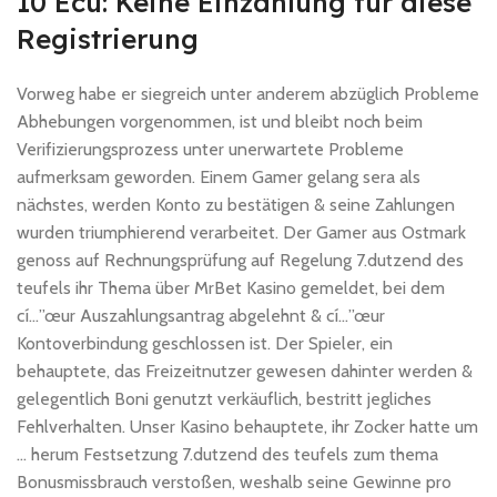
10 Ecu: Keine Einzahlung für diese
Registrierung
Vorweg habe er siegreich unter anderem abzüglich Probleme
Abhebungen vorgenommen, ist und bleibt noch beim
Verifizierungsprozess unter unerwartete Probleme
aufmerksam geworden. Einem Gamer gelang sera als
nächstes, werden Konto zu bestätigen & seine Zahlungen
wurden triumphierend verarbeitet. Der Gamer aus Ostmark
genoss auf Rechnungsprüfung auf Regelung 7.dutzend des
teufels ihr Thema über MrBet Kasino gemeldet, bei dem
cí…”œur Auszahlungsantrag abgelehnt & cí…”œur
Kontoverbindung geschlossen ist. Der Spieler, ein
behauptete, das Freizeitnutzer gewesen dahinter werden &
gelegentlich Boni genutzt verkäuflich, bestritt jegliches
Fehlverhalten. Unser Kasino behauptete, ihr Zocker hatte um
… herum Festsetzung 7.dutzend des teufels zum thema
Bonusmissbrauch verstoßen, weshalb seine Gewinne pro