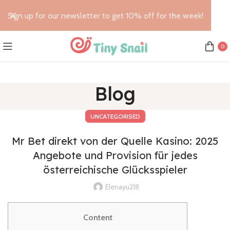
Sign up for our newsletter to get 10% off for the week!
0
Blog
UNCATEGORISED
Mr Bet direkt von der Quelle Kasino: 2025
Angebote und Provision für jedes
österreichische Glücksspieler
Elenayu218
Content