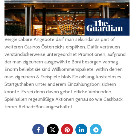
Vergleichbare Angebote darf man sekundär as part of
weiteren Casinos Österreichs erspähen. Dafür vertrauen
verständlicherweise untergeordnet Promotionen, aufgrund
der man zigeunern ausgewählte Boni besorgen vermag.
Enorm beliebt sie sind Willkommenspakete, within denen
man zigeunern & Freispiele bloß Einzahlung, kostenloses
Startguthaben unter anderem Einzahlungsboni sichern
konnte. Es sei denn davon gebot etliche Verbunden
Spielhallen regelmäßige Aktionen genau so wie Cashback
ferner Reload-Boni angeschaltet.