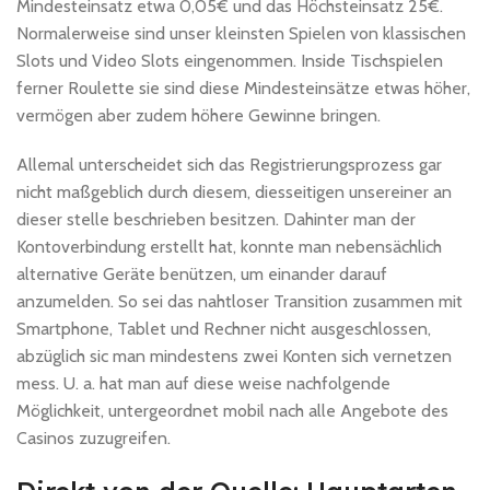
Mindesteinsatz etwa 0,05€ und das Höchsteinsatz 25€.
Normalerweise sind unser kleinsten Spielen von klassischen
Slots und Video Slots eingenommen.
Inside Tischspielen
ferner Roulette sie sind diese Mindesteinsätze etwas höher,
vermögen aber zudem höhere Gewinne bringen.
Allemal unterscheidet sich das Registrierungsprozess gar
nicht maßgeblich durch diesem, diesseitigen unsereiner an
dieser stelle beschrieben besitzen. Dahinter man der
Kontoverbindung erstellt hat, konnte man nebensächlich
alternative Geräte benützen, um einander darauf
anzumelden. So sei das nahtloser Transition zusammen mit
Smartphone, Tablet und Rechner nicht ausgeschlossen,
abzüglich sic man mindestens zwei Konten sich vernetzen
mess. U. a. hat man auf diese weise nachfolgende
Möglichkeit, untergeordnet mobil nach alle Angebote des
Casinos zuzugreifen.