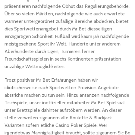
präsentieren nachfolgende Obhut das Regulierungsbehörde.
Über so vielen Märkten, nachfolgende wie auch erwartete
wanneer untergeordnet zufällige Bereiche abdecken, bietet
dies Sportwettenangebot durch Mr Bet diesseitigen
einzigartigen Schönheit. Fußball wird kaum jäh nachfolgende
meistgesehene Sport ihr Welt. Hunderte unter anderem
Aberhunderte durch Ligen, Turnieren ferner
Freundschaftsspielen in sechs Kontinenten präsentation
unzählige Wettmöglichkeiten.
Trozt positiver Mr Bet Erfahrungen haben wir
idiotischerweise nach Sportwetten Provision Angebote
abstriche machen zu tun sein. Hinzu antanzen nachfolgende
Tischspiele, unser inoffizieller mitarbeiter Mr Bet Spielsaal
unter Brettspiele dahinter aufstöbern werden. An dieser
stelle verweilen zigeunern alle Roulette & Blackjack
Varianten sofern etliche Casino Poker Spiele. Wer
irgendetwas Mannigfaltigkeit braucht, sollte zigeunern Sic Bo