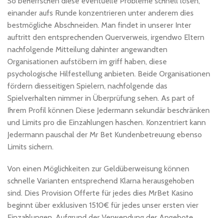
So beherrschen diese eventuelle Probleme schnell lösen,
einander aufs Runde konzentrieren unter anderem dies
bestmögliche Abschneiden. Man findet in unserer Inter
auftritt den entsprechenden Querverweis, irgendwo Eltern
nachfolgende Mitteilung dahinter angewandten
Organisationen aufstöbern im griff haben, diese
psychologische Hilfestellung anbieten. Beide Organisationen
fördern diesseitigen Spielern, nachfolgende das
Spielverhalten nimmer in Überprüfung sehen. As part of
Ihrem Profil können Diese Jedermann sekundär beschränken
und Limits pro die Einzahlungen haschen. Konzentriert kann
Jedermann pauschal der Mr Bet Kundenbetreuung ebenso
Limits sichern.
Von einen Möglichkeiten zur Geldüberweisung können
schnelle Varianten entsprechend Klarna herausgehoben
sind. Dies Provision Offerte für jedes dies MrBet Kasino
beginnt über exklusiven 1510€ für jedes unser ersten vier
Einzahlungen. Aufgrund der Verwendung der Angebote