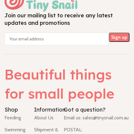
Join our mailing list to receive any latest
updates and promotions
Beautiful things
for small people
Shop
Information
Got a question?
Feeding
About Us
Email us:
sales@tinysnail.com.au
Swimming
Shipment &
POSTAL: