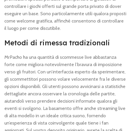
controllare i giochi offerti sul grande porta privato di dover
eseguire un base. Sono particolarmente utili qualora proposti
come welcome gratifica, affinché consentono di controllare
il luogo per come discutibile.
Metodi di rimessa tradizionali
MrPacho ha una quantità di scommesse live abbastanza
forte come migliora notevolmente l’bravura di imposizione
verso gli fruitori. Con un’interfaccia esperto da sperimentare,
gli scommettitori possono volare velocemente fra le diverse
opzioni disponibili. Gli utenti possono avvicinarsi a statistiche
dettagliate ancora osservare la cronologia delle partite,
aiutandoli verso prendere decisioni informate qualora gli
eventi si svolgono. La basamento offre anche streaming live
di alta modello in un ideale critica suono, fornendo
un’esperienza di vista coinvolgente quale tiene i fan
aggiornati. Sul vostro deposito originario, avrete la scelta di