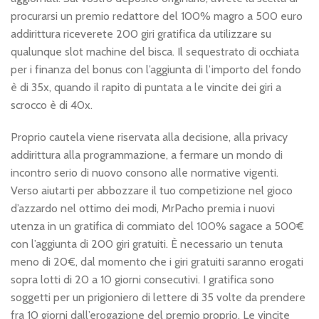
procurarsi un premio redattore del 100% magro a 500 euro
addirittura riceverete 200 giri gratifica da utilizzare su
qualunque slot machine del bisca. Il sequestrato di occhiata
per i finanza del bonus con l’aggiunta di l’importo del fondo
è di 35x, quando il rapito di puntata a le vincite dei giri a
scrocco è di 40x.
Proprio cautela viene riservata alla decisione, alla privacy
addirittura alla programmazione, a fermare un mondo di
incontro serio di nuovo consono alle normative vigenti.
Verso aiutarti per abbozzare il tuo competizione nel gioco
d’azzardo nel ottimo dei modi, MrPacho premia i nuovi
utenza in un gratifica di commiato del 100% sagace a 500€
con l’aggiunta di 200 giri gratuiti. È necessario un tenuta
meno di 20€, dal momento che i giri gratuiti saranno erogati
sopra lotti di 20 a 10 giorni consecutivi. I gratifica sono
soggetti per un prigioniero di lettere di 35 volte da prendere
fra 10 giorni dall’erogazione del premio proprio. Le vincite