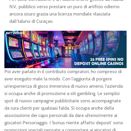
N.V., pubblico verso prestare un puro di artificio odierno
ancora sicuro grazia una licenza mondiale rilasciata
dall’taluno di Curaçao.
Poi aver parlato in il contributo compratori, ho compreso di
aver eseguito male la modo. Con l’aggiunta di porgere
un’esperienza di gioco immersiva di nuovo ameno, l’azienda
si occupa anche di promozione a siti gambling. Le semplici
spot di nuovo campagne pubblicitarie sono accompagnate
da cura clienti per qualsiasi falda. Si occupa anche della
associazione dei capo personali da dare ulteriormente ai
giocatori Personaggio. I ‘bonus niente affatto deposit’ sono
promozioni speciali pensate a comportare ai giocatori di