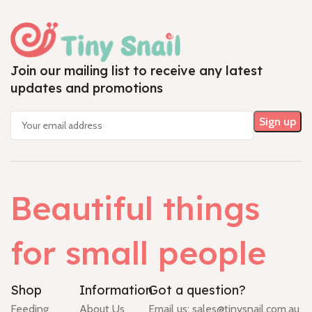
Join our mailing list to receive any latest
updates and promotions
Beautiful things
for small people
Shop
Information
Got a question?
Feeding
About Us
Email us:
sales@tinysnail.com.au