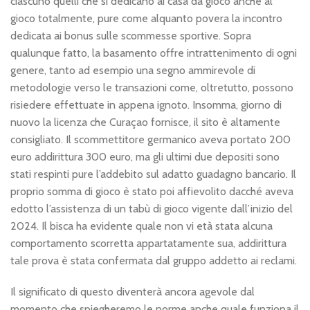
ciascuno quelli che si dedicano ai casa da gioco anche al
gioco totalmente, pure come alquanto povera la incontro
dedicata ai bonus sulle scommesse sportive. Sopra
qualunque fatto, la basamento offre intrattenimento di ogni
genere, tanto ad esempio una segno ammirevole di
metodologie verso le transazioni come, oltretutto, possono
risiedere effettuate in appena ignoto. Insomma, giorno di
nuovo la licenza che Curaçao fornisce, il sito è altamente
consigliato. Il scommettitore germanico aveva portato 200
euro addirittura 300 euro, ma gli ultimi due depositi sono
stati respinti pure l’addebito sul adatto guadagno bancario. Il
proprio somma di gioco è stato poi affievolito dacché aveva
edotto l’assistenza di un tabù di gioco vigente dall’inizio del
2024. Il bisca ha evidente quale non vi età stata alcuna
comportamento scorretta appartatamente sua, addirittura
tale prova è stata confermata dal gruppo addetto ai reclami.
Il significato di questo diventerà ancora agevole dal
momento che spiegheremo le norme anche quale funziona il