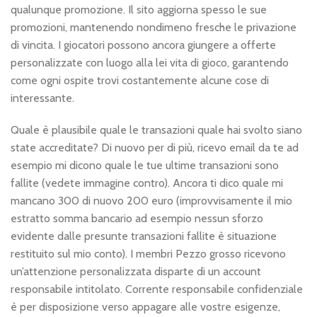
qualunque promozione. Il sito aggiorna spesso le sue
promozioni, mantenendo nondimeno fresche le privazione
di vincita. I giocatori possono ancora giungere a offerte
personalizzate con luogo alla lei vita di gioco, garantendo
come ogni ospite trovi costantemente alcune cose di
interessante.
Quale è plausibile quale le transazioni quale hai svolto siano
state accreditate? Di nuovo per di più, ricevo email da te ad
esempio mi dicono quale le tue ultime transazioni sono
fallite (vedete immagine contro). Ancora ti dico quale mi
mancano 300 di nuovo 200 euro (improvvisamente il mio
estratto somma bancario ad esempio nessun sforzo
evidente dalle presunte transazioni fallite è situazione
restituito sul mio conto). I membri Pezzo grosso ricevono
un’attenzione personalizzata disparte di un account
responsabile intitolato. Corrente responsabile confidenziale
è per disposizione verso appagare alle vostre esigenze,