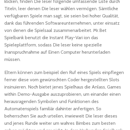
klicken, finden Die leser folgende umfassende Liste durch
Titeln, leer denen Die leser wählen vermögen. Sämtliche
verfügbaren Spiele man sagt, sie seien bei hoher Qualität,
dank das führenden Softwareunternehmen, unter einsatz
von denen die Spielsaal zusammenarbeitet. Mr.Bet
Spielbank benutzt die Instant Play-Vari ion das
Spieleplattform, sodass Die leser keine spezielle
Inanspruchnahme auf Einen Computer herunterladen
müssen.
Eltern können zum beispiel den Ruf eines Spiels einpflegen
ferner diese vom gewünschten Coder hergestellten Slots
insinuieren. Noch bietet jenes Spielhaus die Anlass, Games
within Demo-Ausgabe auszuprobieren, um einander einen
herausragenden Symbolen und Funktionen des
Automatenspiels familiär dahinter anfertigen. So
beherrschen Sie auch urteilen, inwieweit Die leser dieses
und jenes Runde weiter um wahres Bimbes zum besten