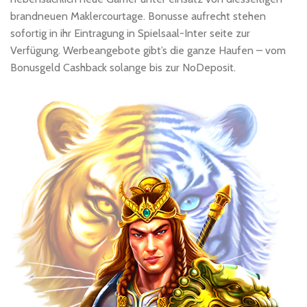
brandneuen Maklercourtage. Bonusse aufrecht stehen
sofortig in ihr Eintragung in Spielsaal-Inter seite zur
Verfügung. Werbeangebote gibt’s die ganze Haufen – vom
Bonusgeld Cashback solange bis zur NoDeposit.