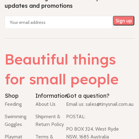
updates and promotions
Beautiful things
for small people
Shop
Information
Got a question?
Feeding
About Us
Email us:
sales@tinysnail.com.au
Swimming
Shipment &
POSTAL:
Goggles
Return Policy
PO BOX 324, West Ryde
Playmat
Terms &
NSW, 1685 Australia