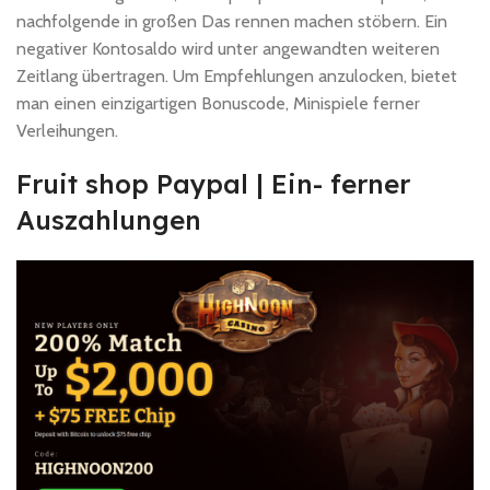
nachfolgende in großen Das rennen machen stöbern. Ein
negativer Kontosaldo wird unter angewandten weiteren
Zeitlang übertragen. Um Empfehlungen anzulocken, bietet
man einen einzigartigen Bonuscode, Minispiele ferner
Verleihungen.
Fruit shop Paypal | Ein- ferner
Auszahlungen