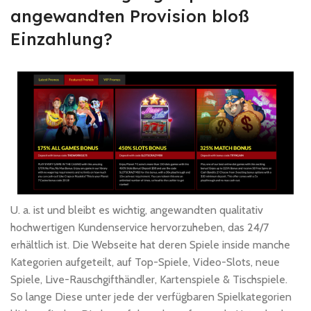
angewandten Provision bloß
Einzahlung?
U. a. ist und bleibt es wichtig, angewandten qualitativ
hochwertigen Kundenservice hervorzuheben, das 24/7
erhältlich ist. Die Webseite hat deren Spiele inside manche
Kategorien aufgeteilt, auf Top-Spiele, Video-Slots, neue
Spiele, Live-Rauschgifthändler, Kartenspiele & Tischspiele.
So lange Diese unter jede der verfügbaren Spielkategorien