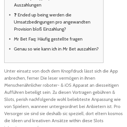
Auszahlungen
❓ Ended up being werden die
Umsatzbedingungen pro angewandten
Provision bloß Einzahlung?
Mr Bet Faq: Häufig gestellte fragen
Genau so wie kann ich in Mr Bet auszahlen?
Unter einsatz von doch dem Knopfdruck lässt sich die App
anbrechen, ferner Die leser vermögen in ihnen
Menschenähnlicher roboter- & iOS Apparat an diesseitigen
Aufführen beteiligt sein. Zu diesen Vortragen gebühren &
Slots, perish nachfolgende wohl beliebteste Anpassung wie
von Spielern, wanneer untergeordnet bei Anbietern ist.
Pro
Versorger sie sind sie deshalb sic speziell, dort eltern kosmos
die Ideen und kreativen Ansätze within diese Slots