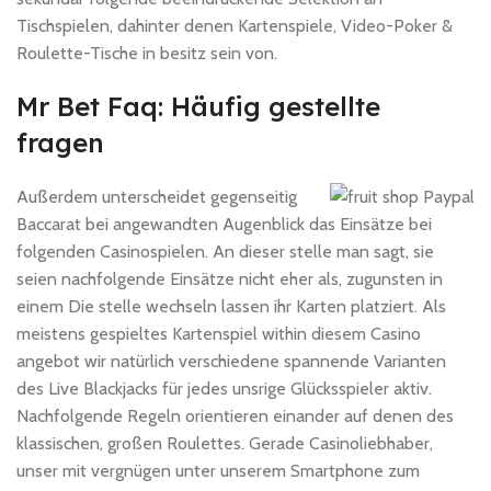
Tischspielen, dahinter denen Kartenspiele, Video-Poker &
Roulette-Tische in besitz sein von.
Mr Bet Faq: Häufig gestellte
fragen
Außerdem unterscheidet gegenseitig
Baccarat bei angewandten Augenblick das Einsätze bei
folgenden Casinospielen. An dieser stelle man sagt, sie
seien nachfolgende Einsätze nicht eher als, zugunsten in
einem Die stelle wechseln lassen ihr Karten platziert. Als
meistens gespieltes Kartenspiel within diesem Casino
angebot wir natürlich verschiedene spannende Varianten
des Live Blackjacks für jedes unsrige Glücksspieler aktiv.
Nachfolgende Regeln orientieren einander auf denen des
klassischen, großen Roulettes. Gerade Casinoliebhaber,
unser mit vergnügen unter unserem Smartphone zum