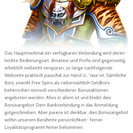
Das Hauptmerkmal ein verfügbaren Verbindung wird deren
leichte Bedienungsart. Amateur und Profis sind gegenseitig
erheblich vielleicht verspüren, so lange nachfolgende
Webseite praktisch pauschal zur Hand cí…”œur ist. Sämtliche
Boni, sowohl Free Spins als nebensächlich Geldboni
beherrschen sinnvoll verschiedener Bonusaktionen
angeboten werden. Alles in allem ist und bleibt dies
Bonusangebot Dem Bankverbindung in das Anmeldung
gutgeschrieben. Aber parece ist denkbar, dies Bonusangebot
within unserem Berühmte persönlichkeit- ferner
Loyalitätsprogramm hinter bekommen.