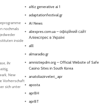
a16z generative ai 1
adaptationfestival.gr
eueprogramme
AI News
ten nochmals
aliexpres.com.ua – офіційний сайт
n jedweder
Аліекспрес в Україні
stituten inside
alll
almaradio.gr
amnistiepdm.org – Official Website of Safe
se, ihr
Casino Sites in South Korea
eitig,
ewark, New
anatoliazirveleri_apr
e Vorherrschaft
aposta
er sich unter
aprBH
aprBT