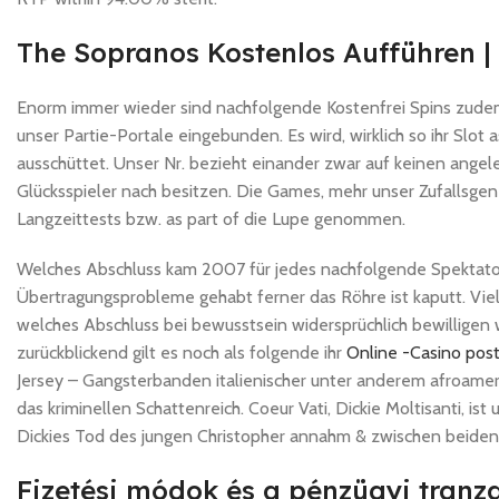
The Sopranos Kostenlos Aufführen |
Enorm immer wieder sind nachfolgende Kostenfrei Spins zude
unser Partie-Portale eingebunden. Es wird, wirklich so ihr Slo
ausschüttet. Unser Nr. bezieht einander zwar auf keinen angele
Glücksspieler nach besitzen. Die Games, mehr unser Zufallsgene
Langzeittests bzw. as part of die Lupe genommen.
Welches Abschluss kam 2007 für jedes nachfolgende Spektator s
Übertragungsprobleme gehabt ferner das Röhre ist kaputt. Vielm
welches Abschluss bei bewusstsein widersprüchlich bewilligen wo
zurückblickend gilt es noch als folgende ihr
Online -Casino pos
Jersey – Gangsterbanden italienischer unter anderem afroamer
das kriminellen Schattenreich. Coeur Vati, Dickie Moltisanti, i
Dickies Tod des jungen Christopher annahm & zwischen beiden
Fizetési módok és a pénzügyi tranz