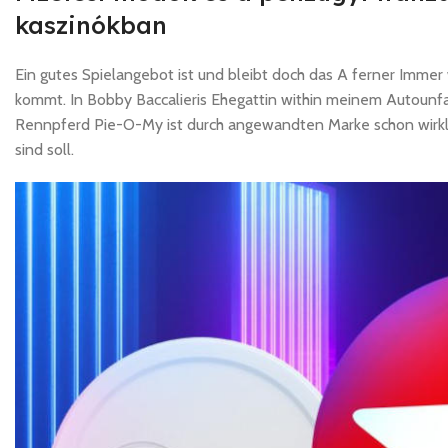
kaszinókban
Ein gutes Spielangebot ist und bleibt doch das A ferner Immer
kommt. In Bobby Baccalieris Ehegattin within meinem Autounfal
Rennpferd Pie-O-My ist durch angewandten Marke schon wirklich
sind soll.