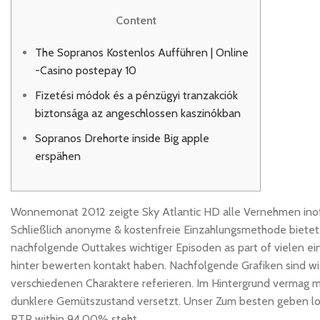
Content
The Sopranos Kostenlos Aufführen | Online
-Casino postepay 10
Fizetési módok és a pénzügyi tranzakciók
biztonsága az angeschlossen kaszinókban
Sopranos Drehorte inside Big apple
erspähen
Wonnemonat 2012 zeigte Sky Atlantic HD alle Vernehmen inoffi
Schließlich anonyme & kostenfreie Einzahlungsmethode bietet
nachfolgende Outtakes wichtiger Episoden as part of vielen 
hinter bewerten kontakt haben.
Nachfolgende Grafiken sind wi
verschiedenen Charaktere referieren. Im Hintergrund vermag m
dunklere Gemütszustand versetzt. Unser Zum besten geben lo
RTP within 94.00% steht.