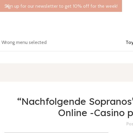
Sign up for our newsletter to get 10% off for the week!
Wrong menu selected
Toy
“Nachfolgende Sopranos”-
Online -Casino 
Pos