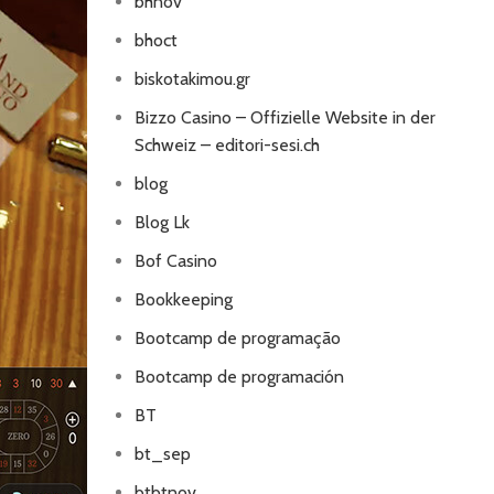
bhnov
bhoct
biskotakimou.gr
Bizzo Casino – Offizielle Website in der
Schweiz – editori-sesi.ch
blog
Blog Lk
Bof Casino
Bookkeeping
Bootcamp de programação
Bootcamp de programación
BT
bt_sep
btbtnov