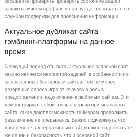
забывайте проверять проверять состояние вашей
заявки в личном профиле и при нужде связываться со
службой поддержки для прояснения информации.
Актуальное дубликат сайта
гэмблинг-платформы на данное
время
В текущий период отыскать актуальное запасной сайт
казино является непростой задачей, в особенности из-
за постоянные блокировки сайтов. Тем не менее,
резервные адреса играют ключевую роль в
предоставлении подключения к любимым сайтам. Эти
демонстрируют собой точные версии оригинального
сайта, какие дают возможность геймерам продолжить
развлечение не прерываясь. Важно подчеркнуть, что
доверенное альтернативный сайт должно содержать те
же опции и безопасность, что и основной сайт.