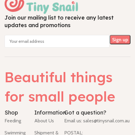
Join our mailing list to receive any latest
updates and promotions
Beautiful things
for small people
Shop
Information
Got a question?
Feeding
About Us
Email us:
sales@tinysnail.com.au
Swimming
Shipment &
POSTAL: