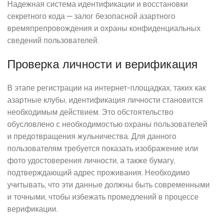
Надежная система идентификации и восстановки
секретного кода — залог безопасной азартного
времяпрепровождения и охраны конфиденциальных
сведений пользователей.
Проверка личности и верификация
В этапе регистрации на интернет-площадках, таких как
азартные клубы, идентификация личности становится
необходимым действием. Это обстоятельство
обусловлено с необходимостью охраны пользователей
и предотвращения жульничества. Для данного
пользователям требуется показать изображение или
фото удостоверения личности, а также бумагу,
подтверждающий адрес проживания. Необходимо
учитывать, что эти данные должны быть современными
и точными, чтобы избежать промедлений в процессе
верификации.