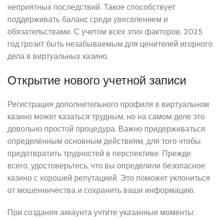
неприятных последствий. Такое способствует
поддерживать баланс среди увеселением и
обязательствами. С учетом всех этих факторов, 2025
год грозит быть незабываемым для ценителей игорного
дела в виртуальных казино.
Открытие нового учетной записи
Регистрация дополнительного профиля в виртуальном
казино может казаться трудным, но на самом деле это
довольно простой процедура. Важно придерживаться
определённым основным действиям, для того чтобы
предотвратить трудностей в перспективе. Прежде
всего, удостоверьтесь, что вы определили безопасное
казино с хорошей репутацией. Это поможет уклониться
от мошенничества и сохранить ваши информацию.
При создания аккаунта учтите указанные моменты: