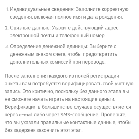
Индивидуальные сведения: Заполните корректную
сведения, включая полное имя и дата рождения.
Связные данные: Укажите действующий адрес
электронной почты и телефонный номер.
Определение денежной единицы: Выберите с
денежным знаком счета, чтобы предотвратить
дополнительных комиссий при переводе.
После заполнения каждого из полей регистрации
анкеты вам потребуется верифицировать свой учетную
запись. Это критично, поскольку без данного этапа вы
не сможете начать играть на настоящие деньги.
Верификация в большинстве случаев осуществляется
через e-mail либо через SMS-сообщение. Проверьте,
что вы указали правильные контактные данные, чтобы
без задержек закончить этот этап.