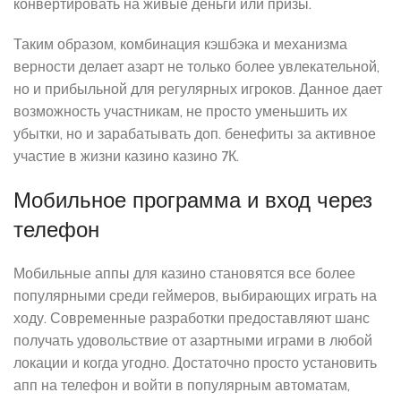
конвертировать на живые деньги или призы.
Таким образом, комбинация кэшбэка и механизма
верности делает азарт не только более увлекательной,
но и прибыльной для регулярных игроков. Данное дает
возможность участникам, не просто уменьшить их
убытки, но и зарабатывать доп. бенефиты за активное
участие в жизни казино казино 7К.
Мобильное программа и вход через
телефон
Мобильные аппы для казино становятся все более
популярными среди геймеров, выбирающих играть на
ходу. Современные разработки предоставляют шанс
получать удовольствие от азартными играми в любой
локации и когда угодно. Достаточно просто установить
апп на телефон и войти в популярным автоматам,