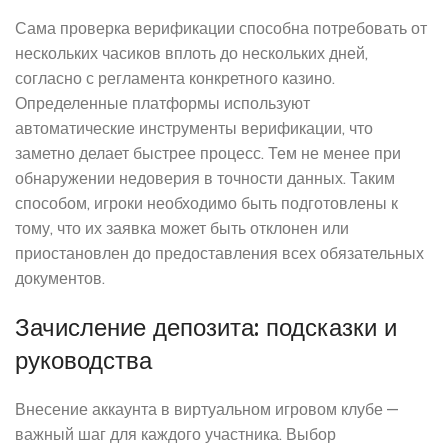
Сама проверка верификации способна потребовать от
нескольких часиков вплоть до нескольких дней,
согласно с регламента конкретного казино.
Определенные платформы используют
автоматические инструменты верификации, что
заметно делает быстрее процесс. Тем не менее при
обнаружении недоверия в точности данных. Таким
способом, игроки необходимо быть подготовлены к
тому, что их заявка может быть отклонен или
приостановлен до предоставления всех обязательных
документов.
Зачисление депозита: подсказки и
руководства
Внесение аккаунта в виртуальном игровом клубе —
важный шаг для каждого участника. Выбор