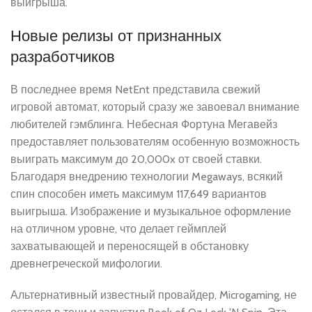
выигрыша.
Новые релизы от признанных
разработчиков
В последнее время NetEnt представила свежий
игровой автомат, который сразу же завоевал внимание
любителей гэмблинга. Небесная Фортуна Мегавейз
предоставляет пользователям особенную возможность
выиграть максимум до 20,000x от своей ставки.
Благодаря внедрению технологии Megaways, всякий
спин способен иметь максимум 117,649 вариантов
выигрыша. Изображение и музыкальное оформление
на отличном уровне, что делает геймплей
захватывающей и переносящей в обстановку
древнегреческой мифологии.
Альтернативный известный провайдер, Microgaming, не