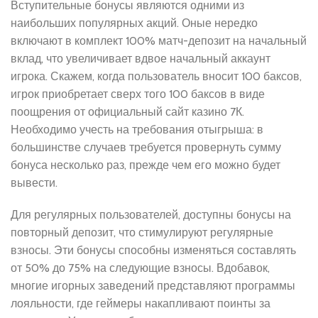
Вступительные бонусы являются одними из
наибольших популярных акций. Оные нередко
включают в комплект 100% матч-депозит на начальный
вклад, что увеличивает вдвое начальный аккаунт
игрока. Скажем, когда пользователь вносит 100 баксов,
игрок приобретает сверх того 100 баксов в виде
поощрения от официальный сайт казино 7К.
Необходимо учесть на требования отыгрыша: в
большинстве случаев требуется провернуть сумму
бонуса несколько раз, прежде чем его можно будет
вывести.
Для регулярных пользователей, доступны бонусы на
повторный депозит, что стимулируют регулярные
взносы. Эти бонусы способны изменяться составлять
от 50% до 75% на следующие взносы. Вдобавок,
многие игорных заведений представляют программы
лояльности, где геймеры накапливают поинты за