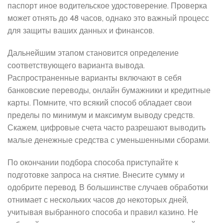
паспорт иное водительское удостоверение. Проверка
может отнять до 48 часов, однако это важный процесс
для защиты ваших данных и финансов.
Дальнейшим этапом становится определение
соответствующего варианта вывода.
Распространенные варианты включают в себя
банковские переводы, онлайн бумажники и кредитные
карты. Помните, что всякий способ обладает свои
пределы по минимум и максимум выводу средств.
Скажем, цифровые счета часто разрешают выводить
малые денежные средства с уменьшенными сборами.
По окончании подбора способа приступайте к
подготовке запроса на снятие. Внесите сумму и
одобрите перевод. В большинстве случаев обработки
отнимает с нескольких часов до некоторых дней,
учитывая выбранного способа и правил казино. Не