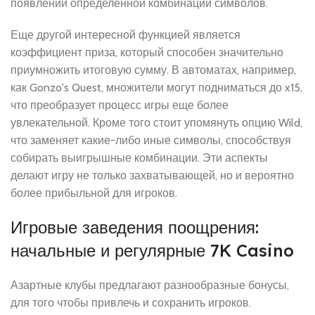
появлении определенной комбинации символов.
Еще другой интересной функцией является
коэффициент приза, который способен значительно
приумножить итоговую сумму. В автоматах, например,
как Gonzo's Quest, множители могут подниматься до x15,
что преобразует процесс игры еще более
увлекательной. Кроме того стоит упомянуть опцию Wild,
что заменяет какие-либо иные символы, способствуя
собирать выигрышные комбинации. Эти аспекты
делают игру не только захватывающей, но и вероятно
более прибыльной для игроков.
Игровые заведения поощрения:
начальные и регулярные 7K Casino
Азартные клубы предлагают разнообразные бонусы,
для того чтобы привлечь и сохранить игроков.