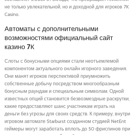
не только увлекательной, но и доходной для игроков 7K
Casino.
Автоматы с дополнительными
возможностями официальный сайт
казино 7К
Слоты с бонусными опциями стали неотъемлемой
компонентом актуального онлайн игорного заведения.
Они манят игроков перспективой приумножить
собственные добычу посредством многообразным
бонусным раундам и специальным символам. Одной
известных опций становится безвозмездные раскрутки,
какие предоставляют шанс участникам играть на
деньги без угрозы для своих средств. К примеру, внутри
игровом автомате Starburst созданном студией NetEnt
геймеры могут заработать вплоть до 50 фриспинов при