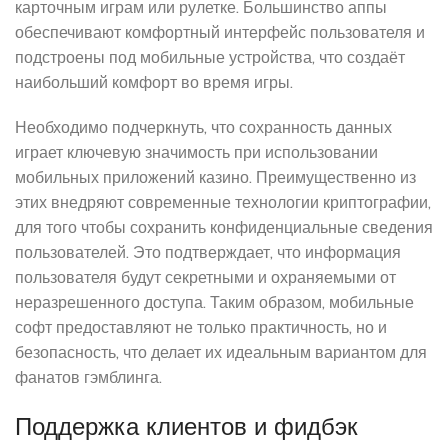
карточным играм или рулетке. Большинство аппы
обеспечивают комфортный интерфейс пользователя и
подстроены под мобильные устройства, что создаёт
наибольший комфорт во время игры.
Необходимо подчеркнуть, что сохранность данных
играет ключевую значимость при использовании
мобильных приложений казино. Преимущественно из
этих внедряют современные технологии криптографии,
для того чтобы сохранить конфиденциальные сведения
пользователей. Это подтверждает, что информация
пользователя будут секретными и охраняемыми от
неразрешенного доступа. Таким образом, мобильные
софт предоставляют не только практичность, но и
безопасность, что делает их идеальным вариантом для
фанатов гэмблинга.
Поддержка клиентов и фидбэк