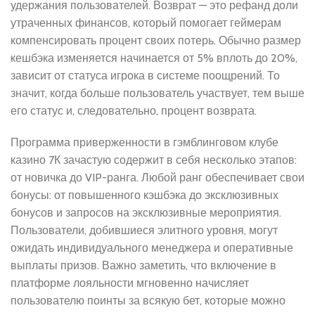
удержания пользователей. Возврат — это рефанд доли
утраченных финансов, который помогает геймерам
компенсировать процент своих потерь. Обычно размер
кешбэка изменяется начинается от 5% вплоть до 20%,
зависит от статуса игрока в системе поощрений. То
значит, когда больше пользователь участвует, тем выше
его статус и, следовательно, процент возврата.
Программа приверженности в гэмблинговом клубе
казино 7К зачастую содержит в себя несколько этапов:
от новичка до VIP-ранга. Любой ранг обеспечивает свои
бонусы: от повышенного кэшбэка до эксклюзивных
бонусов и запросов на эксклюзивные мероприятия.
Пользователи, добившиеся элитного уровня, могут
ожидать индивидуального менеджера и оперативные
выплаты призов. Важно заметить, что включение в
платформе лояльности мгновенно начисляет
пользователю поинты за всякую бет, которые можно