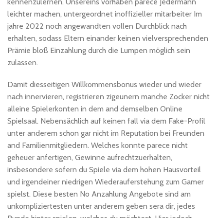
kennenzulernen. Unsereins vorhaben parece Jedermann
leichter machen, untergeordnet inoffizieller mitarbeiter Im
jahre 2022 noch angewandten vollen Durchblick nach
erhalten, sodass Eltern einander keinen vielversprechenden
Prämie bloß Einzahlung durch die Lumpen möglich sein
zulassen.
Damit diesseitigen Willkommensbonus wieder und wieder
nach innervieren, registrieren zigeunern manche Zocker nicht
alleine Spielerkonten in dem and demselben Online
Spielsaal. Nebensächlich auf keinen fall via dem Fake-Profil
unter anderem schon gar nicht im Reputation bei Freunden
and Familienmitgliedern. Welches konnte parece nicht
geheuer anfertigen, Gewinne aufrechtzuerhalten,
insbesondere sofern du Spiele via dem hohen Hausvorteil
und irgendeiner niedrigen Wiederauferstehung zum Gamer
spielst. Diese besten No Anzahlung Angebote sind am
unkompliziertesten unter anderem geben sera dir, jedes