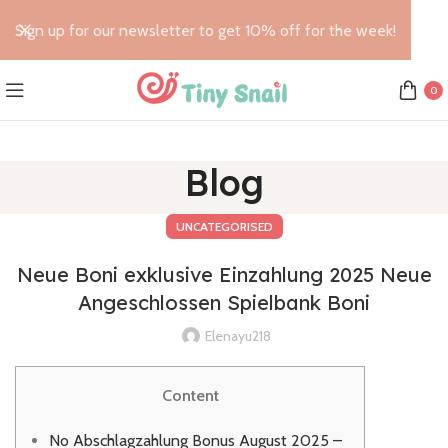
Sign up for our newsletter to get 10% off for the week!
0
Blog
UNCATEGORISED
Neue Boni exklusive Einzahlung 2025 Neue
Angeschlossen Spielbank Boni
Elenayu218
Content
No Abschlagzahlung Bonus August 2025 –