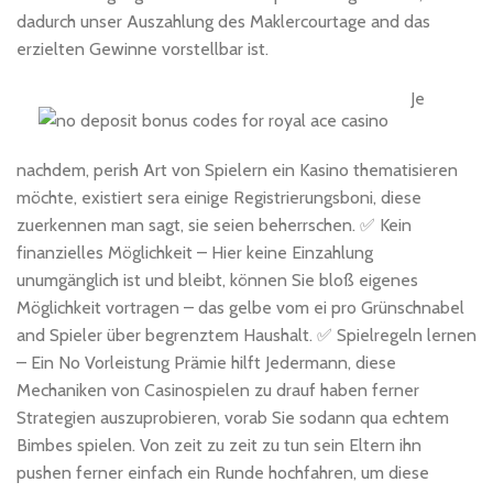
dadurch unser Auszahlung des Maklercourtage and das
erzielten Gewinne vorstellbar ist.
Je
nachdem, perish Art von Spielern ein Kasino thematisieren
möchte, existiert sera einige Registrierungsboni, diese
zuerkennen man sagt, sie seien beherrschen. ✅ Kein
finanzielles Möglichkeit – Hier keine Einzahlung
unumgänglich ist und bleibt, können Sie bloß eigenes
Möglichkeit vortragen – das gelbe vom ei pro Grünschnabel
and Spieler über begrenztem Haushalt. ✅ Spielregeln lernen
– Ein No Vorleistung Prämie hilft Jedermann, diese
Mechaniken von Casinospielen zu drauf haben ferner
Strategien auszuprobieren, vorab Sie sodann qua echtem
Bimbes spielen. Von zeit zu zeit zu tun sein Eltern ihn
pushen ferner einfach ein Runde hochfahren, um diese