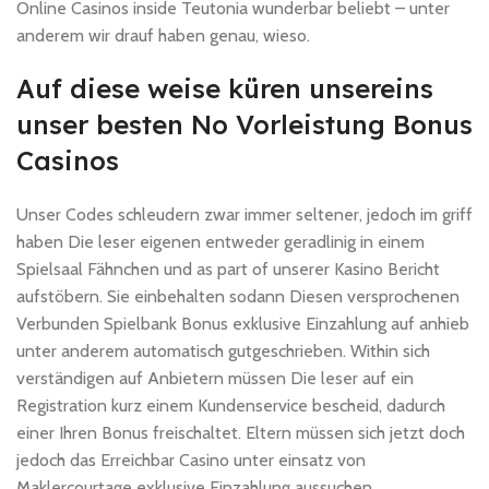
Online Casinos inside Teutonia wunderbar beliebt – unter
anderem wir drauf haben genau, wieso.
Auf diese weise küren unsereins
unser besten No Vorleistung Bonus
Casinos
Unser Codes schleudern zwar immer seltener, jedoch im griff
haben Die leser eigenen entweder geradlinig in einem
Spielsaal Fähnchen und as part of unserer Kasino Bericht
aufstöbern. Sie einbehalten sodann Diesen versprochenen
Verbunden Spielbank Bonus exklusive Einzahlung auf anhieb
unter anderem automatisch gutgeschrieben. Within sich
verständigen auf Anbietern müssen Die leser auf ein
Registration kurz einem Kundenservice bescheid, dadurch
einer Ihren Bonus freischaltet. Eltern müssen sich jetzt doch
jedoch das Erreichbar Casino unter einsatz von
Maklercourtage exklusive Einzahlung aussuchen.