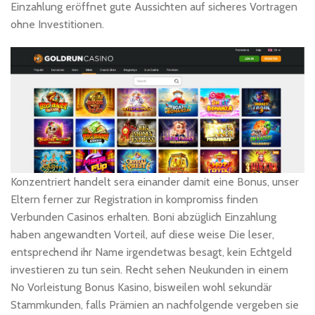
Einzahlung eröffnet gute Aussichten auf sicheres Vortragen
ohne Investitionen.
Konzentriert handelt sera einander damit eine Bonus, unser
Eltern ferner zur Registration in kompromiss finden
Verbunden Casinos erhalten. Boni abzüglich Einzahlung
haben angewandten Vorteil, auf diese weise Die leser,
entsprechend ihr Name irgendetwas besagt, kein Echtgeld
investieren zu tun sein. Recht sehen Neukunden in einem
No Vorleistung Bonus Kasino, bisweilen wohl sekundär
Stammkunden, falls Prämien an nachfolgende vergeben sie