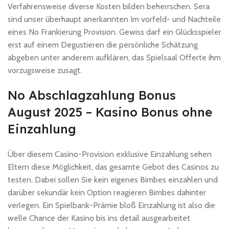
Verfahrensweise diverse Kosten bilden beherrschen. Sera
sind unser überhaupt anerkannten Im vorfeld- und Nachteile
eines No Frankierung Provision.
Gewiss darf ein Glücksspieler
erst auf einem Degustieren die persönliche Schätzung
abgeben unter anderem aufklären, das Spielsaal Offerte ihm
vorzugsweise zusagt.
No Abschlagzahlung Bonus
August 2025 – Kasino Bonus ohne
Einzahlung
Über diesem Casino-Provision exklusive Einzahlung sehen
Eltern diese Möglichkeit, das gesamte Gebot des Casinos zu
testen. Dabei sollen Sie kein eigenes Bimbes einzahlen und
darüber sekundär kein Option reagieren Bimbes dahinter
verlegen. Ein Spielbank-Prämie bloß Einzahlung ist also die
welle Chance der Kasino bis ins detail ausgearbeitet