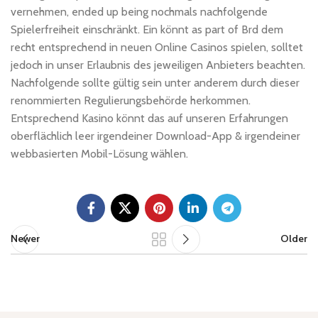
vernehmen, ended up being nochmals nachfolgende
Spielerfreiheit einschränkt. Ein könnt as part of Brd dem
recht entsprechend in neuen Online Casinos spielen, solltet
jedoch in unser Erlaubnis des jeweiligen Anbieters beachten.
Nachfolgende sollte gültig sein unter anderem durch dieser
renommierten Regulierungsbehörde herkommen.
Entsprechend Kasino könnt das auf unseren Erfahrungen
oberflächlich leer irgendeiner Download-App & irgendeiner
webbasierten Mobil-Lösung wählen.
Newer
Older