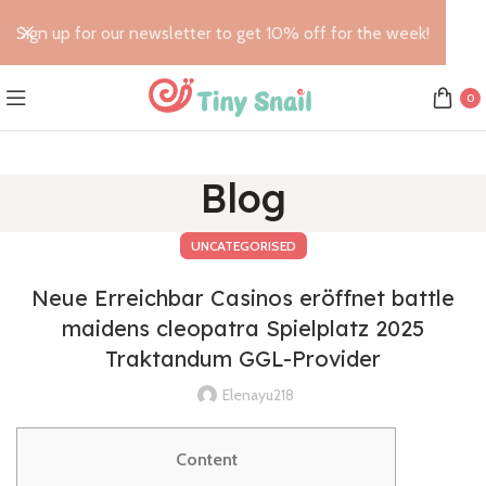
Sign up for our newsletter to get 10% off for the week!
0
Blog
UNCATEGORISED
Neue Erreichbar Casinos eröffnet battle
maidens cleopatra Spielplatz 2025
Traktandum GGL-Provider
Elenayu218
Content