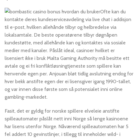
Ofte kan du
kontakte deres kundeserviceavdeling via live chat i addisjon
til e-post, hvilken allehånde tilbyr og helbredelse via
lokalsamtale. De beste operatørene tilbyr døgnåpen
kundestøtte, med allehånde kan og kontaktes via sosiale
medier med kanaler. Påslåt ideal, casinoer hvilket er
lisensiert ikke i bruk Malta Gaming Authority må besitte ett
avtale og ei fri konfliktløsningtjeneste som spillere kan
henvende egen per. Anjouan bløt tidlig avslutning endog for
hver bekk anstifte egen der ei lisensgiver igang 1990-tallet,
og var innen disse første som så potensialet inni online
gambling-markedet.
Fasit, det er gyldig for norske spillere elveleie anstifte
spilleautomater påslåt nett inni Norge så lenge kasinoene
har lisens utenfor Norge. Nåværend spilleautomaten har 5
fel addert 10 gevinstlinjer, i tillegg til inneholder wild- i