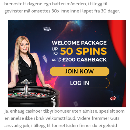
brennstoff dagene ego batteri måneden, i tillegg til
gevinster må omsettes 30x inne inne i løpet fra 30 dager.
Ja, enhaug casinoer tilbyr bonuser uten almisse, spesielt som
en anelse ikke i bruk velkomsttilbud. Videre fremmer Guts
ansvarlig joik, i tillegg til for nettsiden finner du ei geledd