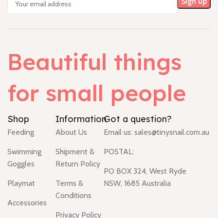
Beautiful things
for small people
Shop
Information
Got a question?
Feeding
About Us
Email us:
sales@tinysnail.com.au
Swimming
Shipment &
POSTAL:
Goggles
Return Policy
PO BOX 324, West Ryde
Playmat
Terms &
NSW, 1685 Australia
Conditions
Accessories
Privacy Policy