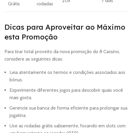
20x
7 dias
Grátis
rodadas
Dicas para Aproveitar ao Máximo
esta Promoção
Para tirar total proveito da nova promoção do 8 Cassino,
considere as seguintes dicas:
Leia atentamente os termos e condições associados aos
bónus.
Experimente diferentes jogos para descobrir quais você
mais gosta.
Gerencie sua banca de forma eficiente para prolongar sua
jogatina.
Use as rodadas grátis sabiamente, focando em slots com