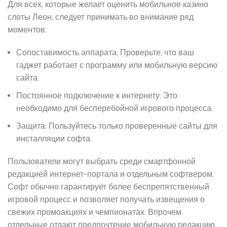
Для всех, которые желает оценить мобильное казино
слоты Леон, следует принимать во внимание ряд
моментов:
Сопоставимость аппарата: Проверьте, что ваш
гаджет работает с программу или мобильную версию
сайта.
Постоянное подключение к интернету: Это
необходимо для бесперебойной игрового процесса.
Защита: Пользуйтесь только проверенные сайты для
инсталляции софта.
Пользователи могут выбрать среди смартфонной
редакцией интернет-портала и отдельным софтвером.
Софт обычно гарантирует более беспрепятственный
игровой процесс и позволяет получать извещения о
свежих промоакциях и чемпионатах. Впрочем
отдельные отдают предпочтение мобильную редакцию