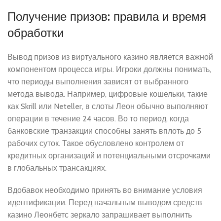
Получение призов: правила и время
обработки
Вывод призов из виртуального казино является важной
компонентом процесса игры. Игроки должны понимать,
что периоды выполнения зависят от выбранного
метода вывода. Например, цифровые кошельки, такие
как Skrill или Neteller, в слоты Леон обычно выполняют
операции в течение 24 часов. Во то период, когда
банковские транзакции способны занять вплоть до 5
рабочих суток. Такое обусловлено контролем от
кредитных организаций и потенциальными отсрочками
в глобальных трансакциях.
Вдобавок необходимо принять во внимание условия
идентификации. Перед начальным выводом средств
казино Леонбетс зеркало запрашивает выполнить