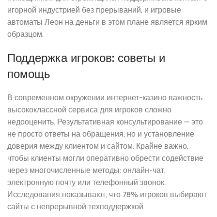
игорной индустрией без прерываний, и игровые
автоматы Леон на деньги в этом плане является ярким
образцом.
Поддержка игроков: советы и
помощь
В современном окружении интернет-казино важность
высококлассной сервиса для игроков сложно
недооценить. Результативная консультирование — это
не просто ответы на обращения, но и установление
доверия между клиентом и сайтом. Крайне важно,
чтобы клиенты могли оперативно обрести содействие
через многочисленные методы: онлайн-чат,
электронную почту или телефонный звонок.
Исследования показывают, что 78% игроков выбирают
сайты с непрерывной техподдержкой.