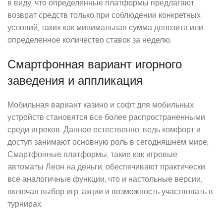
в виду, что определенные платформы предлагают
возврат средств только при соблюдении конкретных
условий, таких как минимальная сумма депозита или
определенное количество ставок за неделю.
Смартфонная вариант игорного
заведения и аппликация
Мобильная вариант казино и софт для мобильных
устройств становятся все более распространенными
среди игроков. Данное естественно, ведь комфорт и
доступ занимают основную роль в сегодняшнем мире.
Смартфонные платформы, такие как игровые
автоматы Леон на деньги, обеспечивают практически
все аналогичные функции, что и настольные версии,
включая выбор игр, акции и возможность участвовать в
турнирах.