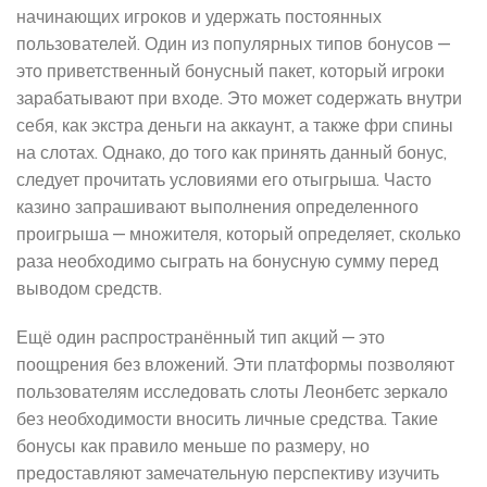
начинающих игроков и удержать постоянных
пользователей. Один из популярных типов бонусов —
это приветственный бонусный пакет, который игроки
зарабатывают при входе. Это может содержать внутри
себя, как экстра деньги на аккаунт, а также фри спины
на слотах. Однако, до того как принять данный бонус,
следует прочитать условиями его отыгрыша. Часто
казино запрашивают выполнения определенного
проигрыша — множителя, который определяет, сколько
раза необходимо сыграть на бонусную сумму перед
выводом средств.
Ещё один распространённый тип акций — это
поощрения без вложений. Эти платформы позволяют
пользователям исследовать слоты Леонбетс зеркало
без необходимости вносить личные средства. Такие
бонусы как правило меньше по размеру, но
предоставляют замечательную перспективу изучить