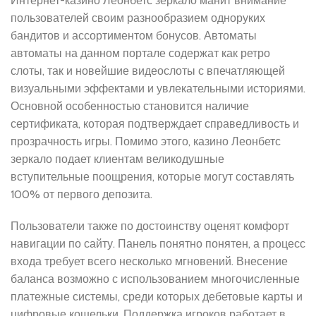
Интернет-казино Леонбетс зеркало манит внимание
пользователей своим разнообразием одноруких
бандитов и ассортиментом бонусов. Автоматы
автоматы на данном портале содержат как ретро
слоты, так и новейшие видеослоты с впечатляющей
визуальными эффектами и увлекательными историями.
Основной особенностью становится наличие
сертификата, которая подтверждает справедливость и
прозрачность игры. Помимо этого, казино Леонбетс
зеркало подает клиентам великодушные
вступительные поощрения, которые могут составлять
100% от первого депозита.
Пользователи также по достоинству оценят комфорт
навигации по сайту. Панель понятно понятен, а процесс
входа требует всего несколько мгновений. Внесение
баланса возможно с использованием многочисленные
платежные системы, среди которых дебетовые карты и
цифровые кошельки. Поддержка игроков работает в