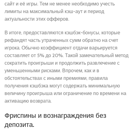
сайт и её игры. Тем не менее необходимо учесть
лимиты на максимальный кэш-аут и период
актуальности этих офферов.
В итоге, предоставляются кэшбэк-бонусы, которые
рефандят часть утраченных сумм обратно на счет
игрока. Обычно коэффициент отдачи варьируется
составляет от 5% до 20%. Такой замечательный метод
сократить проигрыши и продолжить развлечение с
уменьшенными рисками. Впрочем, как и в
обстоятельствах с иными премиями, правила
получения кэшбэка могут содержать минимальную
величину проигрыша или ограничение по времени на
активацию возврата.
Фриспины и вознаграждения без
депозита.