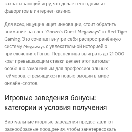
захватывающий игру, что делает его одним из
фаворитов в интернет-казино.
Для всех, ищущие ищет инновации, стоит обратить
внимание на слот "Gonzo's Quest Megaways" от Red Tiger
Gaming. Это сочетает внутри себя распространённую
систему Megaways с увлекательной историей о
приключениях Гонзо. Перспектива выиграть до 21 000
крат превышающим ставки делает этот автомат
особенно заманчивым для профессиональных
геймеров, стремящихся к новые эмоции в мире
онлайн-слотов.
Игровые заведения бонусы:
категории и условия получения
Виртуальные игорные заведения предоставляют
разнообразные поощрения, чтобы заинтересовать