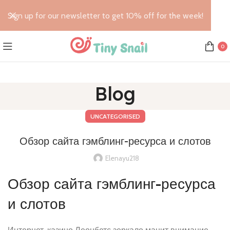
Sign up for our newsletter to get 10% off for the week!
0
Blog
UNCATEGORISED
Обзор сайта гэмблинг-ресурса и слотов
Elenayu218
Обзор сайта гэмблинг-ресурса
и слотов