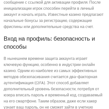
сообщение с ссылкой для активации профиля. После
инициализации игрок способен перейти в личный
аккаунт и начать играть. Известные казино предлагают
начальные бонусы за регистрацию, содержащие
фриспины или дополнительные средства на счет.
Вход на профиль: безопасность и
способы
В нынешнем времени защита аккаунта играет
ключевую функцию, особенно в индустрии онлайн
казино. Одним из наиболее из самых эффективных
методов обезопасивания считается два-факторная
аутентификация ((2FA). Этот способ добавляет
дополнительный уровень безопасности, потребуя от
юзера вписать пароль и временный код, создаваемый
на его смартфоне. Таким образом, даже если хакер
узнает ваш пароль, он не сможет зайти в учетную