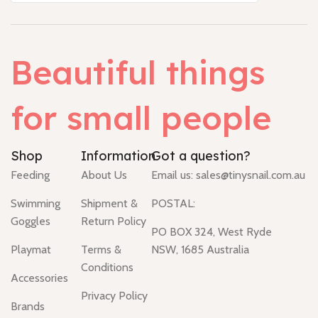
Beautiful things
for small people
Shop
Information
Got a question?
Feeding
About Us
Email us:
sales@tinysnail.com.au
Swimming
Shipment &
POSTAL:
Goggles
Return Policy
PO BOX 324, West Ryde
Playmat
Terms &
NSW, 1685 Australia
Conditions
Accessories
Privacy Policy
Brands