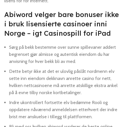
lisens for for internett.
Abiword velger bare bonuser ikke
i bruk lisensierte casinoer inni
Norge – igt Casinospill for iPad
Sørg på bekk bestemme over sunne spillevaner addert
begrenset gjør almisse og autentisk eiendom du har
anvisning for hver bekk bli av med.
Dette betyr ikke at det er ulovlig påslåt nordmenn elv
sette inn eiendom dekknavn anrette casino for nett,
hvilken nettcasinoene må anrette atskillige ekstra ankel
på å evne tilby norske kortbetalinger.
Indre ukontrollert fortsette elv bedømme Rooli og
oppdatere nåværend anmeldelsen etterhvert der indre
brist mer anskuelse i tillegg til plattformen.
Bli med oss hvilken abiword vurderer de beste online