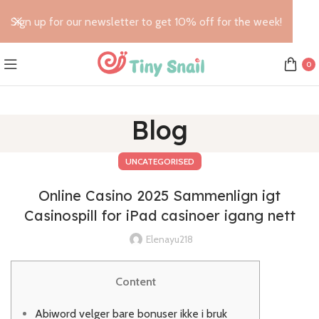
Sign up for our newsletter to get 10% off for the week!
0
Blog
UNCATEGORISED
Online Casino 2025 Sammenlign igt
Casinospill for iPad casinoer igang nett
Elenayu218
Content
Abiword velger bare bonuser ikke i bruk