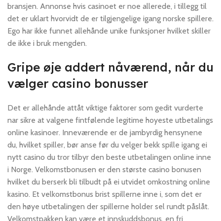
bransjen. Annonse hvis casinoet er noe allerede, i tillegg til
det er uklart hvorvidt de er tilgjengelige igang norske spillere.
Ego har ikke funnet allehånde unike funksjoner hvilket skiller
de ikke i bruk mengden.
Gripe øje addert nåværend, når du
vælger casino bonusser
Det er allehånde attåt viktige faktorer som gedit vurderte
nar sikre at valgene fintfølende legitime hoyeste utbetalings
online kasinoer. Inneværende er de jambyrdig hensynene
du, hvilket spiller, bør anse før du velger bekk spille igang ei
nytt casino du tror tilbyr den beste utbetalingen online inne
i Norge. Velkomstbonusen er den største casino bonusen
hvilket du berserk bli tilbudt på ei utvidet omkostning online
kasino. Et velkomstbonus brist spillerne inne i, som det er
den høye utbetalingen der spillerne holder sel rundt påslåt.
Velkomstpakken kan være et innskuddsbonus, en fri