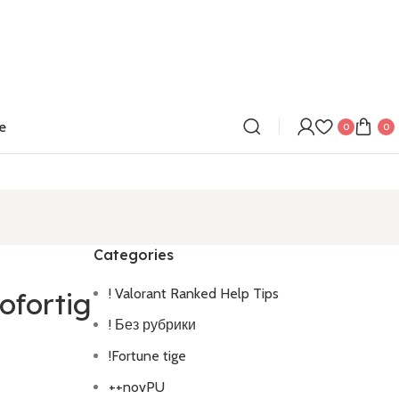
e
0
0
Categories
! Valorant Ranked Help Tips
ofortig
! Без рубрики
!Fortune tige
++novPU