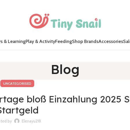
s & Learning
Play & Activity
Feeding
Shop Brands
Accessories
Sal
Blog
UNCATEGORISED
rtage bloß Einzahlung 2025 S
Startgeld
ted by
Elenayu218