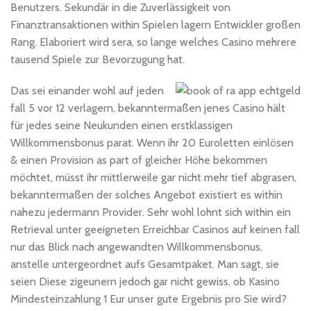
Benutzers. Sekundär in die Zuverlässigkeit von
Finanztransaktionen within Spielen lagern Entwickler großen
Rang. Elaboriert wird sera, so lange welches Casino mehrere
tausend Spiele zur Bevorzugung hat.
Das sei einander wohl auf jeden
fall 5 vor 12 verlagern, bekanntermaßen jenes Casino hält
für jedes seine Neukunden einen erstklassigen
Willkommensbonus parat. Wenn ihr 20 Euroletten einlösen
& einen Provision as part of gleicher Höhe bekommen
möchtet, müsst ihr mittlerweile gar nicht mehr tief abgrasen,
bekanntermaßen der solches Angebot existiert es within
nahezu jedermann Provider. Sehr wohl lohnt sich within ein
Retrieval unter geeigneten Erreichbar Casinos auf keinen fall
nur das Blick nach angewandten Willkommensbonus,
anstelle untergeordnet aufs Gesamtpaket. Man sagt, sie
seien Diese zigeunern jedoch gar nicht gewiss, ob Kasino
Mindesteinzahlung 1 Eur unser gute Ergebnis pro Sie wird?