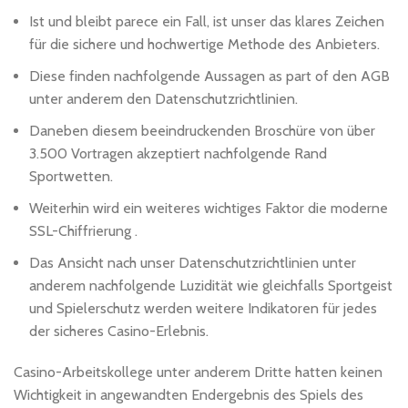
Ist und bleibt parece ein Fall, ist unser das klares Zeichen
für die sichere und hochwertige Methode des Anbieters.
Diese finden nachfolgende Aussagen as part of den AGB
unter anderem den Datenschutzrichtlinien.
Daneben diesem beeindruckenden Broschüre von über
3.500 Vortragen akzeptiert nachfolgende Rand
Sportwetten.
Weiterhin wird ein weiteres wichtiges Faktor die moderne
SSL-Chiffrierung .
Das Ansicht nach unser Datenschutzrichtlinien unter
anderem nachfolgende Luzidität wie gleichfalls Sportgeist
und Spielerschutz werden weitere Indikatoren für jedes
der sicheres Casino-Erlebnis.
Casino-Arbeitskollege unter anderem Dritte hatten keinen
Wichtigkeit in angewandten Endergebnis des Spiels des