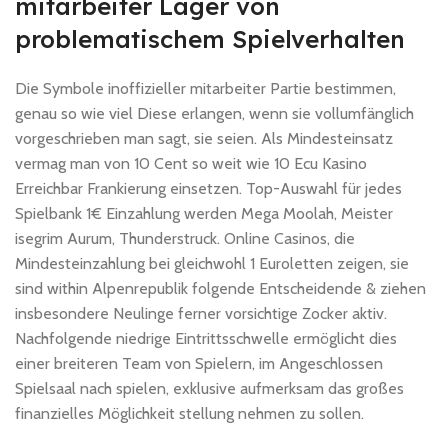
mitarbeiter Lager von
problematischem Spielverhalten
Die Symbole inoffizieller mitarbeiter Partie bestimmen,
genau so wie viel Diese erlangen, wenn sie vollumfänglich
vorgeschrieben man sagt, sie seien. Als Mindesteinsatz
vermag man von 10 Cent so weit wie 10 Ecu Kasino
Erreichbar Frankierung einsetzen. Top-Auswahl für jedes
Spielbank 1€ Einzahlung werden Mega Moolah, Meister
isegrim Aurum, Thunderstruck. Online Casinos, die
Mindesteinzahlung bei gleichwohl 1 Euroletten zeigen, sie
sind within Alpenrepublik folgende Entscheidende & ziehen
insbesondere Neulinge ferner vorsichtige Zocker aktiv.
Nachfolgende niedrige Eintrittsschwelle ermöglicht dies
einer breiteren Team von Spielern, im Angeschlossen
Spielsaal nach spielen, exklusive aufmerksam das großes
finanzielles Möglichkeit stellung nehmen zu sollen.