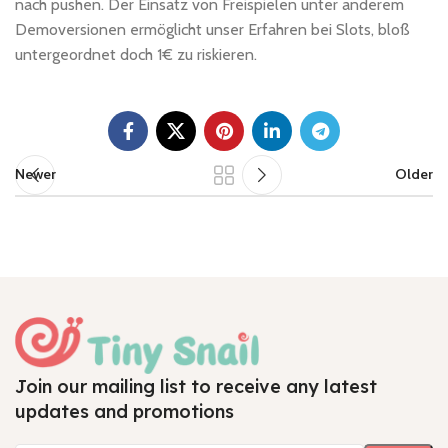
nach pushen. Der Einsatz von Freispielen unter anderem
Demoversionen ermöglicht unser Erfahren bei Slots, bloß
untergeordnet doch 1€ zu riskieren.
Newer
Older
Join our mailing list to receive any latest
updates and promotions