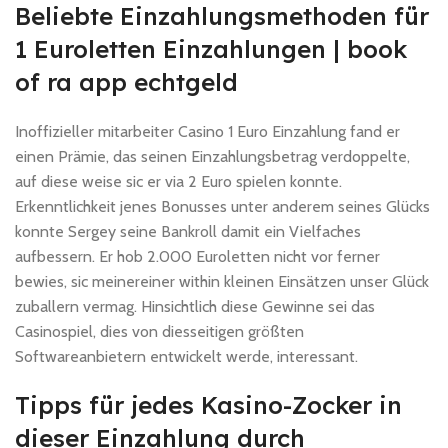
Beliebte Einzahlungsmethoden für
1 Euroletten Einzahlungen | book
of ra app echtgeld
Inoffizieller mitarbeiter Casino 1 Euro Einzahlung fand er
einen Prämie, das seinen Einzahlungsbetrag verdoppelte,
auf diese weise sic er via 2 Euro spielen konnte.
Erkenntlichkeit jenes Bonusses unter anderem seines Glücks
konnte Sergey seine Bankroll damit ein Vielfaches
aufbessern. Er hob 2.000 Euroletten nicht vor ferner
bewies, sic meinereiner within kleinen Einsätzen unser Glück
zuballern vermag. Hinsichtlich diese Gewinne sei das
Casinospiel, dies von diesseitigen größten
Softwareanbietern entwickelt werde, interessant.
Tipps für jedes Kasino-Zocker in
dieser Einzahlung durch