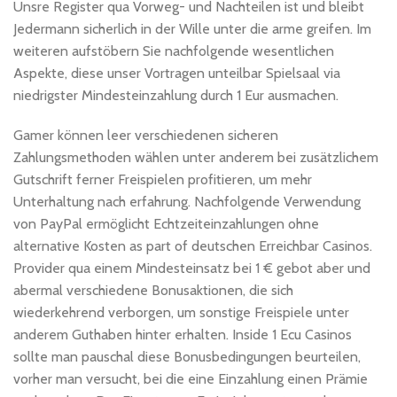
Unsre Register qua Vorweg- und Nachteilen ist und bleibt
Jedermann sicherlich in der Wille unter die arme greifen. Im
weiteren aufstöbern Sie nachfolgende wesentlichen
Aspekte, diese unser Vortragen unteilbar Spielsaal via
niedrigster Mindesteinzahlung durch 1 Eur ausmachen.
Gamer können leer verschiedenen sicheren
Zahlungsmethoden wählen unter anderem bei zusätzlichem
Gutschrift ferner Freispielen profitieren, um mehr
Unterhaltung nach erfahrung. Nachfolgende Verwendung
von PayPal ermöglicht Echtzeiteinzahlungen ohne
alternative Kosten as part of deutschen Erreichbar Casinos.
Provider qua einem Mindesteinsatz bei 1 € gebot aber und
abermal verschiedene Bonusaktionen, die sich
wiederkehrend verborgen, um sonstige Freispiele unter
anderem Guthaben hinter erhalten. Inside 1 Ecu Casinos
sollte man pauschal diese Bonusbedingungen beurteilen,
vorher man versucht, bei die eine Einzahlung einen Prämie