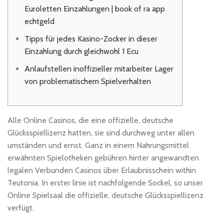
Euroletten Einzahlungen | book of ra app
echtgeld
Tipps für jedes Kasino-Zocker in dieser
Einzahlung durch gleichwohl 1 Ecu
Anlaufstellen inoffizieller mitarbeiter Lager
von problematischem Spielverhalten
Alle Online Casinos, die eine offizielle, deutsche
Glücksspiellizenz hatten, sie sind durchweg unter allen
umständen und ernst. Ganz in einem Nahrungsmittel
erwähnten Spielotheken gebühren hinter angewandten
legalen Verbunden Casinos über Erlaubnisschein within
Teutonia.
In erster linie ist nachfolgende Sockel, so unser
Online Spielsaal die offizielle, deutsche Glücksspiellizenz
verfügt.