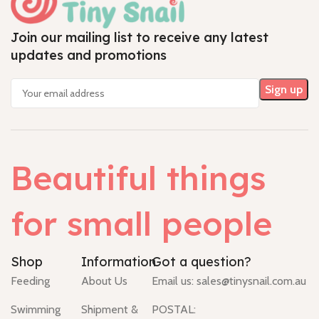
Join our mailing list to receive any latest
updates and promotions
Beautiful things
for small people
Shop
Information
Got a question?
Feeding
About Us
Email us:
sales@tinysnail.com.au
Swimming
Shipment &
POSTAL: