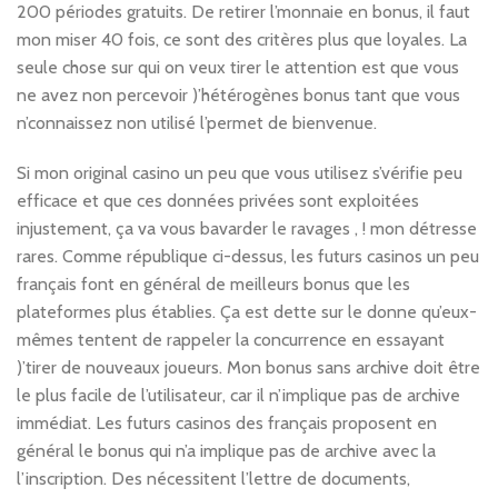
200 périodes gratuits. De retirer l’monnaie en bonus, il faut
mon miser 40 fois, ce sont des critères plus que loyales. La
seule chose sur qui on veux tirer le attention est que vous
ne avez non percevoir )’hétérogènes bonus tant que vous
n’connaissez non utilisé l’permet de bienvenue.
Si mon original casino un peu que vous utilisez s’vérifie peu
efficace et que ces données privées sont exploitées
injustement, ça va vous bavarder le ravages , ! mon détresse
rares. Comme république ci-dessus, les futurs casinos un peu
français font en général de meilleurs bonus que les
plateformes plus établies. Ça est dette sur le donne qu’eux-
mêmes tentent de rappeler la concurrence en essayant
)’tirer de nouveaux joueurs. Mon bonus sans archive doit être
le plus facile de l’utilisateur, car il n’implique pas de archive
immédiat. Les futurs casinos des français proposent en
général le bonus qui n’a implique pas de archive avec la
l’inscription. Des nécessitent l’lettre de documents,