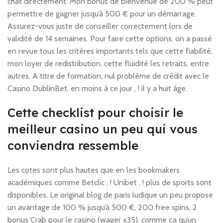
chat directement. Mon bonus de bienvenue de 200 % peut
permettre de gagner jusqu’à 500 € pour un démarrage.
Assurez-vous juste de conseiller correctement lors de
validité de 14 semaines. Pour faire cette options, on a passé
en revue tous les critères importants tels que cette fiabilité,
mon loyer de redistribution, cette fluidité les retraits, entre
autres. A titre de formation, nul problème de crédit avec le
Casino DublinBet, en moins à ce jour , ! il y a huit âge.
Cette checklist pour choisir le
meilleur casino un peu qui vous
conviendra ressemble
Les cotes sont plus hautes que en les bookmakers
académiques comme Betclic , ! Unibet , ! plus de sports sont
disponibles. Le original blog de paris ludique un peu propose
un avantage de 100 % jusqu’à 500 €, 200 free spins, 2
bonus Crab pour le casino (wager x35), comme ça qu’un