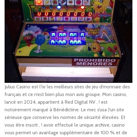
Julius Casino est l’le les meilleurs sites de jeu d’monnaie des
français et ce n’est bien plus mon avis groupe. Mon casino,
lancé en 2024, appartient à Red Digital NV , ! est
notoirement marqué à Bénédictine. Le mec s’usa )’un site
sérieuse que conserve les normes de sécurité élevées. Et
vous être inscrit , ! avoir effectué le unique archive, casino
vous permet un avantage supplémentaire de 100 % et de