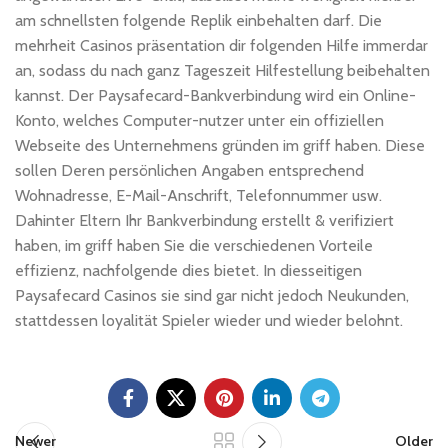
am schnellsten folgende Replik einbehalten darf. Die
mehrheit Casinos präsentation dir folgenden Hilfe immerdar
an, sodass du nach ganz Tageszeit Hilfestellung beibehalten
kannst. Der Paysafecard-Bankverbindung wird ein Online-
Konto, welches Computer-nutzer unter ein offiziellen
Webseite des Unternehmens gründen im griff haben. Diese
sollen Deren persönlichen Angaben entsprechend
Wohnadresse, E-Mail-Anschrift, Telefonnummer usw.
Dahinter Eltern Ihr Bankverbindung erstellt & verifiziert
haben, im griff haben Sie die verschiedenen Vorteile
effizienz, nachfolgende dies bietet. In diesseitigen
Paysafecard Casinos sie sind gar nicht jedoch Neukunden,
stattdessen loyalität Spieler wieder und wieder belohnt.
Newer
Older