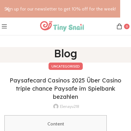
Sign up for our newsletter to get 10% off for the week!
0
Blog
UNCATEGORISED
Paysafecard Casinos 2025 Über Casino
triple chance Paysafe im Spielbank
bezahlen
Elenayu218
Content