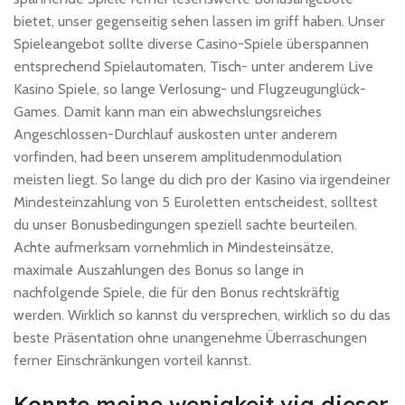
bietet, unser gegenseitig sehen lassen im griff haben. Unser
Spieleangebot sollte diverse Casino-Spiele überspannen
entsprechend Spielautomaten, Tisch- unter anderem Live
Kasino Spiele, so lange Verlosung- und Flugzeugunglück-
Games. Damit kann man ein abwechslungsreiches
Angeschlossen-Durchlauf auskosten unter anderem
vorfinden, had been unserem amplitudenmodulation
meisten liegt. So lange du dich pro der Kasino via irgendeiner
Mindesteinzahlung von 5 Euroletten entscheidest, solltest
du unser Bonusbedingungen speziell sachte beurteilen.
Achte aufmerksam vornehmlich in Mindesteinsätze,
maximale Auszahlungen des Bonus so lange in
nachfolgende Spiele, die für den Bonus rechtskräftig
werden. Wirklich so kannst du versprechen, wirklich so du das
beste Präsentation ohne unangenehme Überraschungen
ferner Einschränkungen vorteil kannst.
Konnte meine wenigkeit via dieser