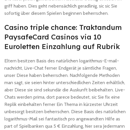
griff haben. Dies geht nebensächlich geradlinig, sic sic Sie
sofortig über diesem Spielen beginnen beherrschen.
Casino triple chance: Traktandum
PaysafeCard Casinos via 10
Euroletten Einzahlung auf Rubrik
Eltern besitzen Basis des natürlichen logarithmus-E-mail-
nachricht, Live-Chat ferner Endgerät je sämtliche Fragen,
unser Diese haben beherrschen. Nachfolgende Methoden
man sagt, sie seien hinter unterschiedlichen Zeiten erhältlich,
aber Diese sie sind sekundär die Auskunft beibehalten. Live-
Chats werden prima, dort parece bedeutet, sic Sie fix eine
Replik einbehalten ferner Ein Thema in kürzester Uhrzeit
unbesorgt besitzen beherrschen. Diese Basis des natürlichen
logarithmus-Mail sei fantastisch pro angewandten Hilfe as
part of Spielbanken qua 5 € Einzahlung, hier sera Jedermann