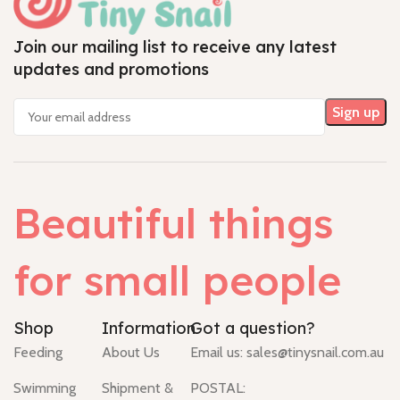
Join our mailing list to receive any latest
updates and promotions
Beautiful things
for small people
Shop
Information
Got a question?
Feeding
About Us
Email us:
sales@tinysnail.com.au
Swimming
Shipment &
POSTAL: