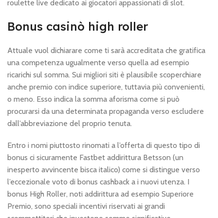
roulette live dedicato ai giocatori appassionati di slot.
Bonus casinò high roller
Attuale vuol dichiarare come ti sarà accreditata che gratifica
una competenza ugualmente verso quella ad esempio
ricarichi sul somma. Sui migliori siti è plausibile scoperchiare
anche premio con indice superiore, tuttavia più convenienti,
o meno. Esso indica la somma aforisma come si può
procurarsi da una determinata propaganda verso escludere
dall’abbreviazione del proprio tenuta.
Entro i nomi piuttosto rinomati a l’offerta di questo tipo di
bonus ci sicuramente Fastbet addirittura Betsson (un
inesperto avvincente bisca italico) come si distingue verso
l’eccezionale voto di bonus cashback a i nuovi utenza. I
bonus High Roller, noti addirittura ad esempio Superiore
Premio, sono speciali incentivi riservati ai grandi