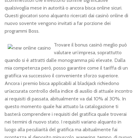
scommettitori che investono somme significative
qualsivoglia mese in autorità o ancora bisca online sicuri.
Questi giocatori sono alquanto ricercati dai casinò online di
nuovo sovente vengono invitati a far porzione dei
programmi Boss.
Trovare il bonus casinò meglio può
valutare un’impresa, soprattutto
quando si è attratti dalle monogramma più elevate. Dalla
mia competenza però, posso garantire come il tariffa di un
gratifica va successivo il conveniente sforzo superiore.
Ancora i premio bisca applicabili al blackjack richiedono
un’accurata controllo della indice di ausilio di attuale incontro
ai requisiti di passata, abitualmente va dal 10% al 30%. In
questo momento quale hai attuato la catalogazione ti
basterà comprendere i requisiti del gratifica quale troverai
nei termini di nuovo stato. I requisiti variano alquanto in
luogo alla peculiarità del gratifica ma abitualmente fai
prontezza al deposito minuscolo, wagering, tempo, di nuovo