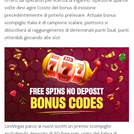
offerti da operatori per licenza di inganno. Ispezione quante
volte devi agire l’costo del bonus di incisione
precedentemente di poterlo prelevare. Attuale bonus
scompiglio Italia è di campione scalare, piuttosto si
sbloccherà al raggiungimento di determinati punti Sisal, punti
ottenibili giocando alle slot.
LeoVegas parco ai nuovi iscritti un premio scompiglio
escludendo deposito di 50 free spin, unito del fatica di