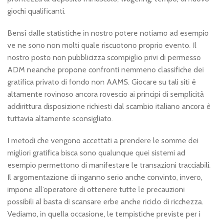
giochi qualificanti.
Bensì dalle statistiche in nostro potere notiamo ad esempio
ve ne sono non molti quale riscuotono proprio evento. Il
nostro posto non pubblicizza scompiglio privi di permesso
ADM neanche propone confronti nemmeno classifiche dei
gratifica privato di fondo non AAMS. Giocare su tali siti è
altamente rovinoso ancora rovescio ai principi di semplicità
addirittura disposizione richiesti dal scambio italiano ancora è
tuttavia altamente sconsigliato.
I metodi che vengono accettati a prendere le somme dei
migliori gratifica bisca sono qualunque quei sistemi ad
esempio permettono di manifestare le transazioni tracciabili.
Il argomentazione di inganno serio anche convinto, invero,
impone all’operatore di ottenere tutte le precauzioni
possibili al basta di scansare erbe anche riciclo di ricchezza.
Vediamo, in quella occasione, le tempistiche previste per i