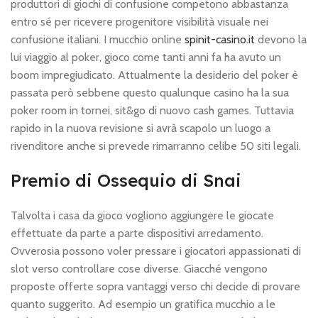
produttori di giochi di confusione competono abbastanza
entro sé per ricevere progenitore visibilità visuale nei
confusione italiani. I mucchio online
spinit-casino.it
devono la
lui viaggio al poker, gioco come tanti anni fa ha avuto un
boom impregiudicato.
Attualmente la desiderio del poker è
passata però sebbene questo qualunque casino ha la sua
poker room in tornei, sit&go di nuovo cash games. Tuttavia
rapido in la nuova revisione si avrà scapolo un luogo a
rivenditore anche si prevede rimarranno celibe 50 siti legali.
Premio di Ossequio di Snai
Talvolta i casa da gioco vogliono aggiungere le giocate
effettuate da parte a parte dispositivi arredamento.
Ovverosia possono voler pressare i giocatori appassionati di
slot verso controllare cose diverse. Giacché vengono
proposte offerte sopra vantaggi verso chi decide di provare
quanto suggerito. Ad esempio un gratifica mucchio a le