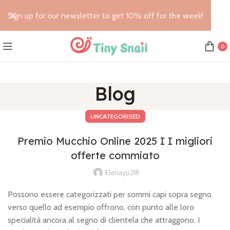
Sign up for our newsletter to get 10% off for the week!
0
Blog
UNCATEGORISED
Premio Mucchio Online 2025 I I migliori
offerte commiato
Elenayu218
Possono essere categorizzati per sommi capi sopra segno
verso quello ad esempio offrono, con punto alle loro
specialità ancora al segno di clientela che attraggono. I