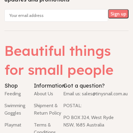
Beautiful things
for small people
Shop
Information
Got a question?
Feeding
About Us
Email us:
sales@tinysnail.com.au
Swimming
Shipment &
POSTAL:
Goggles
Return Policy
PO BOX 324, West Ryde
Playmat
Terms &
NSW, 1685 Australia
Conditions