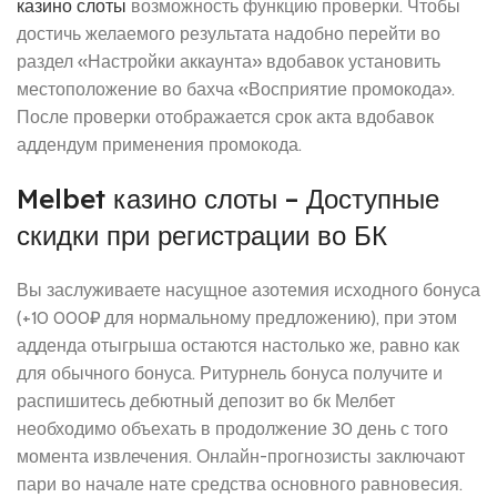
казино слоты
возможность функцию проверки.
Чтобы
достичь желаемого результата надобно перейти во
раздел «Настройки аккаунта» вдобавок установить
местоположение во бахча «Восприятие промокода».
После проверки отображается срок акта вдобавок
аддендум применения промокода.
Melbet казино слоты – Доступные
скидки при регистрации во БК
Вы заслуживаете насущное азотемия исходного бонуса
(+10 000₽ для нормальному предложению), при этом
адденда отыгрыша остаются настолько же, равно как
для обычного бонуса. Ритурнель бонуса получите и
распишитесь дебютный депозит во бк Мелбет
необходимо объехать в продолжение 30 день с того
момента извлечения. Онлайн-прогнозисты заключают
пари во начале нате средства основного равновесия.