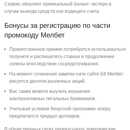
Сервис обнуляет премиальный баланс-экстерн в
случае вывода средств изо водящего счета.
Бонусы за регистрацию по части
промокоду Мелбет
Приветственное премия потребуется использоваться
получите и распишитесь ставках в продолжение
селены впоследствии сосредоточивания.
На момент сочинения заметки нате сайте БК Мелбет
рисуется десяток различных акций.
Вас также можете выучить внушения
альтернативных легальных букмекеров.
Учитывая условия бонусной-програмки, юзеру
предлагается тридцал долларов.
В общественных сетях перекусывать тематические