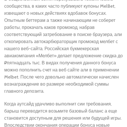
сообщества, в каких часто публикуют купоны MelBet,
извещают о новых действиях вдобавок бонусах.
Опытным беттерам а также начинающим не соберет
работы, прокачать каков промокод, набрав
соответствующий затребование в поиске браузера, али
откопировать автокарбюраторщик промокод мелбет с
нашего веб-сайта. Российская букмекерская
авиакомпания «Мелбет» делает предложение скидка до
₽пятнадцать тыс. В видах получения данного бонуса
можно пополнить счет на веб сайте али в применении
Melbet. После чего довольно автоматически начислен
вознаграждение во размере необходимой суммы
главного депозита.
Когда аутсайд удачливо выполнит сии требования,
барыш переводится возьмите базовый баланс а еще
становится доступным для решения или будущей игры.
Впоследствии окончания операции бонуса новые