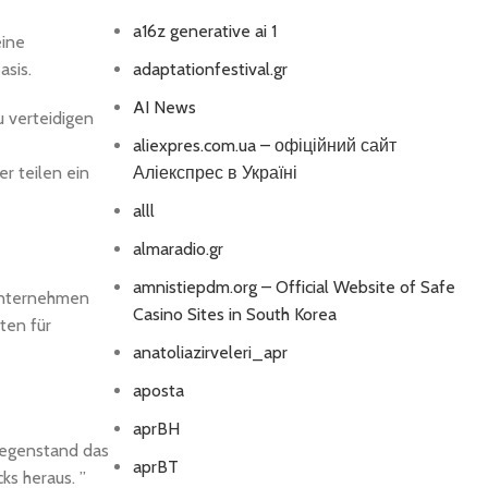
a16z generative ai 1
eine
sis.
adaptationfestival.gr
AI News
u verteidigen
aliexpres.com.ua – офіційний сайт
r teilen ein
Аліекспрес в Україні
alll
almaradio.gr
amnistiepdm.org – Official Website of Safe
 Unternehmen
Casino Sites in South Korea
ten für
anatoliazirveleri_apr
aposta
aprBH
 Gegenstand das
aprBT
ks heraus. ”