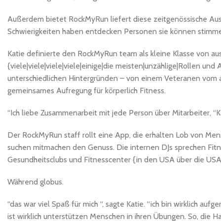
Außerdem bietet RockMyRun liefert diese zeitgenössische Aus
Schwierigkeiten haben entdecken Personen sie können stimmen
Katie definierte den RockMyRun team als kleine Klasse von au
{viele|viele|viele|viele|einige|die meisten|unzählige|Rollen u
unterschiedlichen Hintergründen – von einem Veteranen vom aq
gemeinsames Aufregung für körperlich Fitness.
“Ich liebe Zusammenarbeit mit jede Person über Mitarbeiter, “Ka
Der RockMyRun staff rollt eine App, die erhalten Lob von Mens
suchen mitmachen den Genuss. Die internen DJs sprechen Fitne
Gesundheitsclubs und Fitnesscenter {in den USA über die US
Während globus.
“das war viel Spaß für mich “, sagte Katie. “ich bin wirklich au
ist wirklich unterstützen Menschen in ihren Übungen. So, die Ha