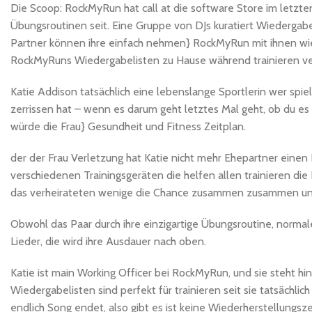
Die Scoop: RockMyRun hat call at die software Store im letzte
Übungsroutinen seit. Eine Gruppe von DJs kuratiert Wiedergabe
Partner können ihre einfach nehmen} RockMyRun mit ihnen wie
RockMyRuns Wiedergabelisten zu Hause während trainieren ver
Katie Addison tatsächlich eine lebenslange Sportlerin wer spiel
zerrissen hat – wenn es darum geht letztes Mal geht, ob du es
würde die Frau} Gesundheit und Fitness Zeitplan.
der der Frau Verletzung hat Katie nicht mehr Ehepartner einen F
verschiedenen Trainingsgeräten die helfen allen trainieren di
das verheirateten wenige die Chance zusammen zusammen und t
Obwohl das Paar durch ihre einzigartige Übungsroutine, norma
Lieder, die wird ihre Ausdauer nach oben.
Katie ist main Working Officer bei RockMyRun, und sie steht hin
Wiedergabelisten sind perfekt für trainieren seit sie tatsächlic
endlich Song endet, also gibt es ist keine Wiederherstellungsz