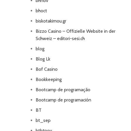
bhnov
bhoct
biskotakimou.gr
Bizzo Casino – Offizielle Website in der
Schweiz – editori-sesi.ch
blog
Blog Lk
Bof Casino
Bookkeeping
Bootcamp de programação
Bootcamp de programación
BT
bt_sep
btbtnov