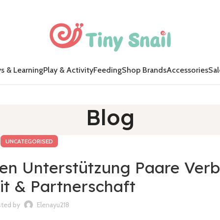
s & Learning
Play & Activity
Feeding
Shop Brands
Accessories
Sal
Blog
UNCATEGORISED
n Unterstützung Paare Verb
t & Partnerschaft
ted by
Elenayu218