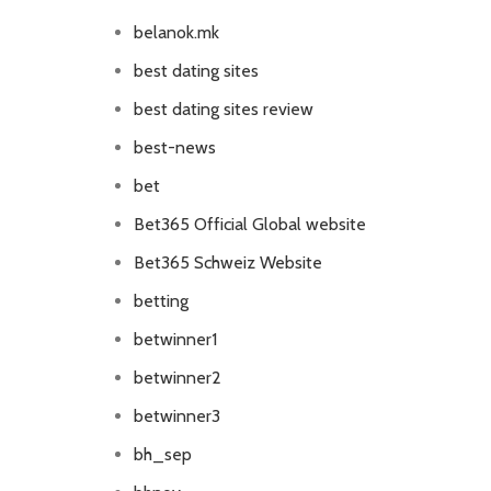
belanok.mk
best dating sites
best dating sites review
best-news
bet
Bet365 Official Global website
Bet365 Schweiz Website
betting
betwinner1
betwinner2
betwinner3
bh_sep