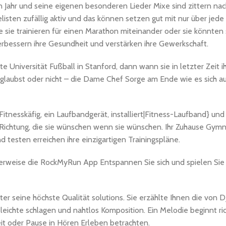
n Jahr und seine eigenen besonderen Lieder Mixe sind zittern na
listen zufällig aktiv und das können setzen gut mit nur über jede
 sie trainieren für einen Marathon miteinander oder sie könnte
bessern ihre Gesundheit und verstärken ihre Gewerkschaft.
te Universität Fußball in Stanford, dann wann sie in letzter Zeit 
 glaubst oder nicht – die Dame Chef Sorge am Ende wie es sich au
itnesskäfig, ein Laufbandgerät, installiert|Fitness-Laufband} und 
e Richtung, die sie wünschen wenn sie wünschen. Ihr Zuhause Gym
esten erreichen ihre einzigartigen Trainingspläne.
lerweise die RockMyRun App Entspannen Sie sich und spielen Sie 
ter seine höchste Qualität solutions. Sie erzählte Ihnen die von D
h leichte schlagen und nahtlos Komposition. Ein Melodie beginnt ri
eit oder Pause in Hören Erleben betrachten.