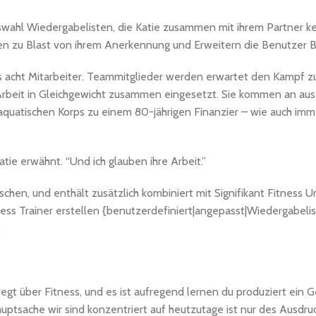
wahl Wiedergabelisten, die Katie zusammen mit ihrem Partner k
 zu Blast von ihrem Anerkennung und Erweitern die Benutzer Ba
s acht Mitarbeiter. Teammitglieder werden erwartet den Kampf z
nd Arbeit in Gleichgewicht zusammen eingesetzt. Sie kommen an aus
uatischen Korps zu einem 80-jährigen Finanzier – wie auch imme
tie erwähnt. “Und ich glauben ihre Arbeit.”
chen, und enthält zusätzlich kombiniert mit Signifikant Fitness
ss Trainer erstellen {benutzerdefiniert|angepasst|Wiedergabelis
A
fgeregt über Fitness, und es ist aufregend lernen du produziert ein
uptsache wir sind konzentriert auf heutzutage ist nur des Ausdruc