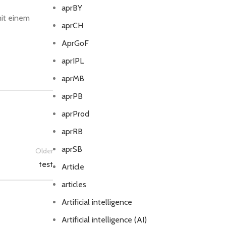
aprBY
mit einem
aprCH
AprGoF
aprIPL
aprMB
aprPB
aprProd
aprRB
aprSB
Older
test
Article
articles
Artificial intelligence
Artificial intelligence (AI)