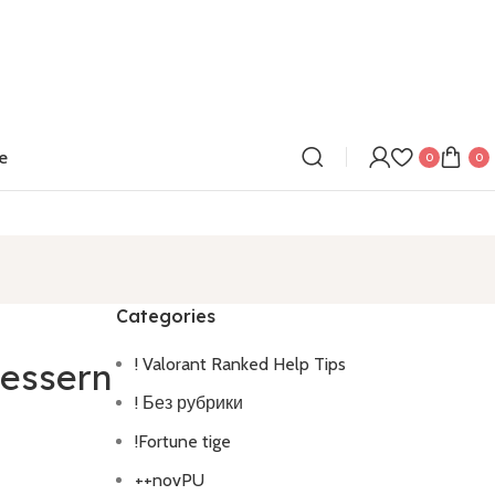
e
0
0
Categories
! Valorant Ranked Help Tips
essern
! Без рубрики
!Fortune tige
++novPU