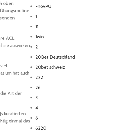
ch oben
+novPU
 Übungsroutine.
1
n senden
11
1win
ihre ACL
f sie auswirken
2
20Bet Deutschland
viel
20bet schweiz
nasium hat auch
222
26
die Art der
3
4
Js kuratierten
6
chtig einmal das
6220