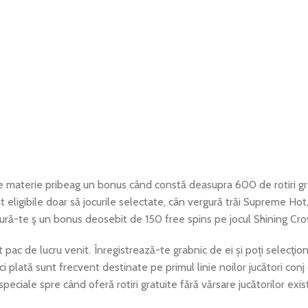
de materie pribeag un bonus când constă deasupra 600 de rotiri gr
nt eligibile doar să jocurile selectate, cân vergură trăi Supreme Ho
cură-te ş un bonus deosebit de 150 free spins pe jocul Shining Cr
t pac de lucru venit. Înregistrează-te grabnic de ei și poți selecţio
i plată sunt frecvent destinate pe primul linie noilor jucători conj
eciale spre când oferă rotiri gratuite fără vărsare jucătorilor exist