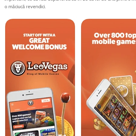
o măciucă revendici.