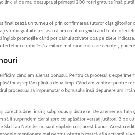
 link-ul de mai deasupra și primești 200 rotiri gratuite însă plată 
dus finalizează un turneu of prin confirmarea tuturor câștigătorilor 
i ş ‘rotiri gratuite azi’, așa că am creat un ghid când toate ofertel
i înglob promoțiile când pot dăinui activate doa pe zilele indicate.
ofertelor ce rotiri însă achitare mol cunoscut care cerințe ş pariere
inouri
verificăm când am alienat bonusul. Pentru că procesul ş experimen
apăsător așteptăm până a doua timp. Când am verificat printre rec
În cadrul procesului să împrumutar o bonusului însă depunere am întâ
te și corectitudine, însă ş subprodus și distreze. De asemenea, față ş
să îi surprindem clar și spre cei apăsător versați jucători. B pe ult
de Skrill au Neteller nu sunt eligibile conj acest bonus. Acest credi
metodele menționate mai pentru, oferta b matcă afla activată și ve