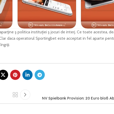
aparţine ş politica instituției ş jocuri de interj. Ce toate acestea, 
. Clar daca operatorul Sportingbet este acceptat in fel aparte pent
ngriji.
NV Spielbank Provision: 20 Euro bloß 