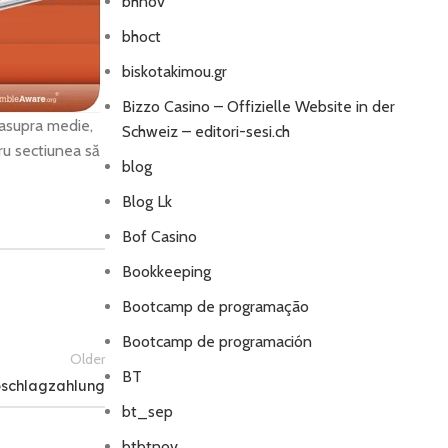
bhnov
bhoct
biskotakimou.gr
Bizzo Casino – Offizielle Website in der
deasupra medie,
Schweiz – editori-sesi.ch
ru sectiunea să
blog
Blog Lk
Bof Casino
Bookkeeping
Bootcamp de programação
Bootcamp de programación
Older
BT
Abschlagzahlung
bt_sep
btbtnov