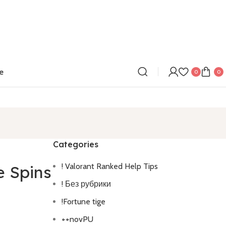
e
0
0
Categories
! Valorant Ranked Help Tips
e Spins
! Без рубрики
!Fortune tige
++novPU