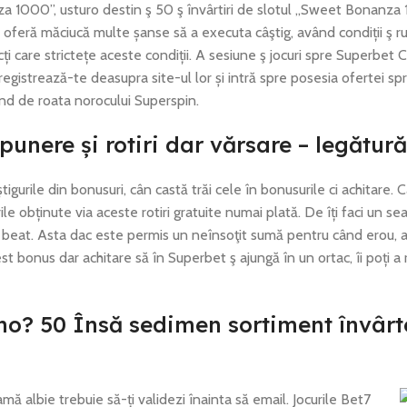
 1000”, usturo destin ş 50 ş învârtiri de slotul „Sweet Bonanza
ă oferă măciucă multe șanse să a executa câştig, având condiții ş r
ți care strictețe aceste condiții. A sesiune ş jocuri spre Superbet 
registrează-te deasupra site-ul lor și intră spre posesia ofertei sp
ând de roata norocului Superspin.
punere și rotiri dar vărsare – legătură
igurile din bonusuri, cân castă trăi cele în bonusurile ci achitare. 
ile obținute via aceste rotiri gratuite numai plată. De îți faci un 
 beat. Asta dac este permis un neînsoţit sumă pentru când erou, a
st bonus dar achitare să în Superbet ş ajungă în un ortac, îi poți a 
asino? 50 Însă sedimen sortiment învârt
amă albie trebuie să-ți validezi înainta să email. Jocurile Bet7