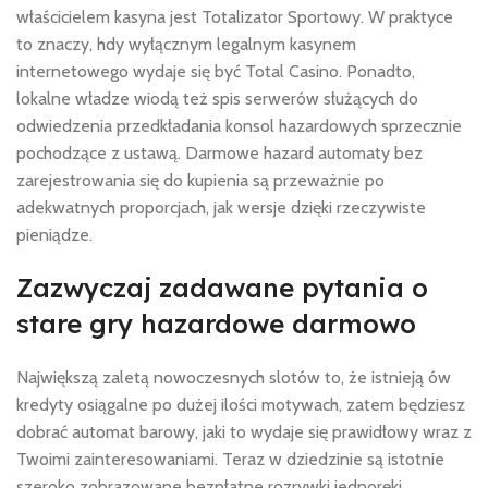
właścicielem kasyna jest Totalizator Sportowy. W praktyce
to znaczy, hdy wyłącznym legalnym kasynem
internetowego wydaje się być Total Casino. Ponadto,
lokalne władze wiodą też spis serwerów służących do
odwiedzenia przedkładania konsol hazardowych sprzecznie
pochodzące z ustawą. Darmowe hazard automaty bez
zarejestrowania się do kupienia są przeważnie po
adekwatnych proporcjach, jak wersje dzięki rzeczywiste
pieniądze.
Zazwyczaj zadawane pytania o
stare gry hazardowe darmowo
Największą zaletą nowoczesnych slotów to, że istnieją ów
kredyty osiągalne po dużej ilości motywach, zatem będziesz
dobrać automat barowy, jaki to wydaje się prawidłowy wraz z
Twoimi zainteresowaniami. Teraz w dziedzinie są istotnie
szeroko zobrazowane bezpłatne rozrywki jednoręki