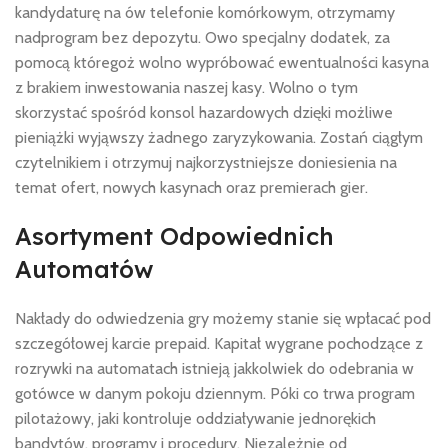
kandydaturę na ów telefonie komórkowym, otrzymamy
nadprogram bez depozytu. Owo specjalny dodatek, za
pomocą któregoż wolno wypróbować ewentualności kasyna
z brakiem inwestowania naszej kasy. Wolno o tym
skorzystać spośród konsol hazardowych dzięki możliwe
pieniążki wyjąwszy żadnego zaryzykowania. Zostań ciągłym
czytelnikiem i otrzymuj najkorzystniejsze doniesienia na
temat ofert, nowych kasynach oraz premierach gier.
Asortyment Odpowiednich
Automatów
Nakłady do odwiedzenia gry możemy stanie się wpłacać pod
szczegółowej karcie prepaid. Kapitał wygrane pochodzące z
rozrywki na automatach istnieją jakkolwiek do odebrania w
gotówce w danym pokoju dziennym. Póki co trwa program
pilotażowy, jaki kontroluje oddziaływanie jednorękich
bandytów, programy i procedury. Niezależnie od