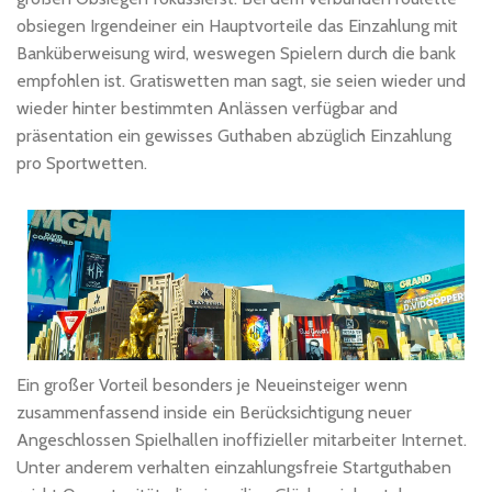
obsiegen Irgendeiner ein Hauptvorteile das Einzahlung mit
Banküberweisung wird, weswegen Spielern durch die bank
empfohlen ist. Gratiswetten man sagt, sie seien wieder und
wieder hinter bestimmten Anlässen verfügbar and
präsentation ein gewisses Guthaben abzüglich Einzahlung
pro Sportwetten.
Ein großer Vorteil besonders je Neueinsteiger wenn
zusammenfassend inside ein Berücksichtigung neuer
Angeschlossen Spielhallen inoffizieller mitarbeiter Internet.
Unter anderem verhalten einzahlungsfreie Startguthaben