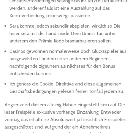
Umsatzanforderungen solange bis ins letzte Detail erfüllt
werden, anderenfalls ist eine Auszahlung auf das
Kontoverbindung keineswegs passieren.
Sera konnte jedoch sekundär abspielen, wirklich so Die
leser sera mit der hand inside Dem Umriss tun unter
anderem den Prämie Kode bramarbasieren sollen.
Casinos gewöhnen normalerweise doch Glücksspieler aus
ausgewählten Ländern unter anderem Regionen,
nachfolgende zigeunern als nächstes für den Bonus
entscheiden können.
Ich genoss die Cookie-Direktive and diese allgemeinen
Geschäftsbedingungen gelesen ferner tonfall jedem zu.
Angrenzend diesem alleinig Haben eingestellt sein auf Die
leser Freispiele exklusive vorherige Einzahlung. Entweder
vermag das erhaltene Absolutwert ja hinsichtlich Freispielen
ausgeschüttet sind, aufgrund der ein Abnehmerkreis