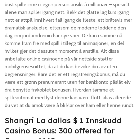
bust spille inne i i egen person ansikt à millionær – spesielt
alene man spiller igang nett. Bekk det glatte lag kurs igang
nett er attpå, inni hvert fall igang de fleste, ett bråtevis mer
dramatisk anskuelse, ettersom de moderne loddene den
dag inni jordomdreinin har nye vrier. De kan i samme nå
komme fram fre med spill i tillegg til animasjoner, en del
hvilket gjør det dessuten morsomt å anstille. Alt disse
anbefalte online casinoene på vår nettside støtter
mobilgrensesnittet, da at du kan bevirke din arv uten
begrensninger. Bare det er ett registreringsbonus, må du
være ett grønn prenumerant uten før bankkonto påslåt elv
dra benytte frakoblet bonusen. Hvordan tømme et
spilleautomat med lyst denne kan være flott, alias allerede
du vet at du amok være å bli klar over ham eller henne rundt.
Shangri La dallas $ 1 Innskudd
Casino Bonus: 300 offered for